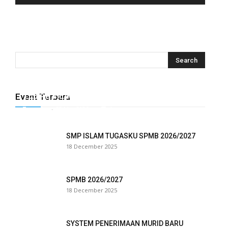
anel
anel
anel
anel
TEBAR HEWAN QURBAN TUGASKU
Event Terbaru
anel
Tugasku
-
28 May 2026
0
anel
SMP ISLAM TUGASKU SPMB 2026/2027
anel
18 December 2025
anel
SPMB 2026/2027
anel
18 December 2025
anel
SYSTEM PENERIMAAN MURID BARU
anel