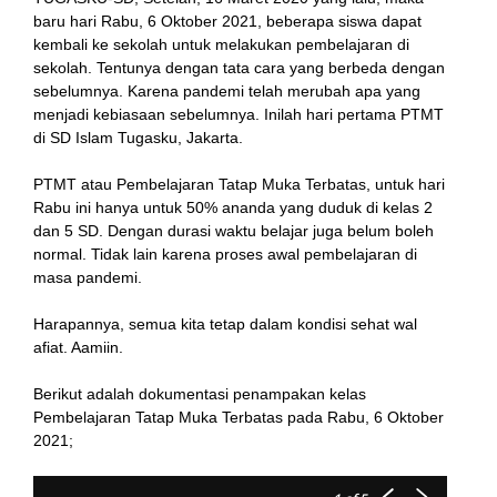
baru hari Rabu, 6 Oktober 2021, beberapa siswa dapat
kembali ke sekolah untuk melakukan pembelajaran di
sekolah. Tentunya dengan tata cara yang berbeda dengan
ink
sebelumnya. Karena pandemi telah merubah apa yang
menjadi kebiasaan sebelumnya. Inilah hari pertama PTMT
di SD Islam Tugasku, Jakarta.
PTMT atau Pembelajaran Tatap Muka Terbatas, untuk hari
Rabu ini hanya untuk 50% ananda yang duduk di kelas 2
tın al
dan 5 SD. Dengan durasi waktu belajar juga belum boleh
normal. Tidak lain karena proses awal pembelajaran di
anel
masa pandemi.
anel
Harapannya, semua kita tetap dalam kondisi sehat wal
afiat. Aamiin.
scort
Berikut adalah dokumentasi penampakan kelas
anel
Pembelajaran Tatap Muka Terbatas pada Rabu, 6 Oktober
2021;