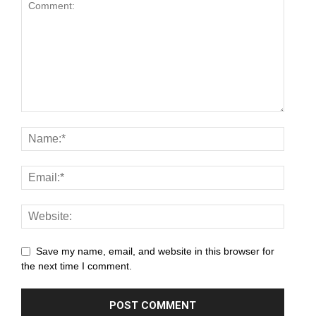
anel
anel
anel
anel
anel
anel
anel
anel
Save my name, email, and website in this browser for
the next time I comment.
anel
anel