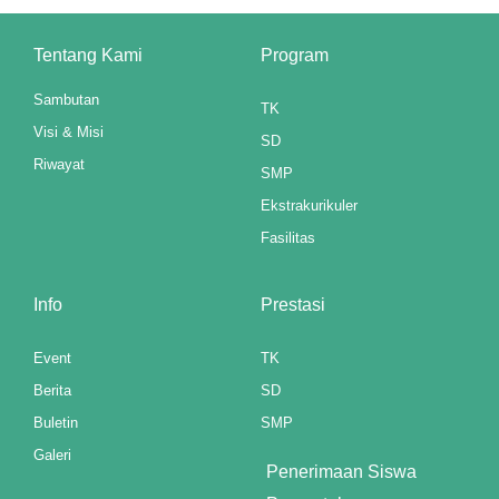
anel
Tentang Kami
Program
anel
Sambutan
TK
anel
Visi & Misi
SD
Riwayat
anel
SMP
Ekstrakurikuler
anel
Fasilitas
anel
Info
Prestasi
u
aketleri
Event
TK
Berita
SD
anel
Buletin
SMP
tın al
Galeri
Penerimaan Siswa
anel