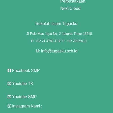
Perpustakaan
Next Cloud
tın al
anel
Sekolah Islam Tugasku
anel
Jl Pulo Mas Jaya No. 2 Jakarta Timur 13210
P: +62 21 4786 1130 F: +62 29629121
anel
M: info@tugasku.sch.id
anel
anel
Facebook SMP
anel
Youtube TK
anel
anel
Youtube SMP
anel
Instagram Kami :