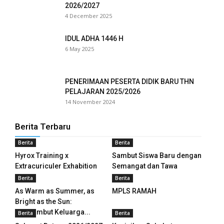
2026/2027
4 December 2025
anel
IDUL ADHA 1446 H
anel
6 May 2025
anel
PENERIMAAN PESERTA DIDIK BARU THN
anel
PELAJARAN 2025/2026
14 November 2024
anel
anel
Berita Terbaru
Berita
Berita
anel
Hyrox Training x
Sambut Siswa Baru dengan
anel
Extracuriculer Exhabition
Semangat dan Tawa
Berita
Berita
anel
As Warm as Summer, as
MPLS RAMAH
Bright as the Sun:
anel
Menyambut Keluarga...
Berita
Berita