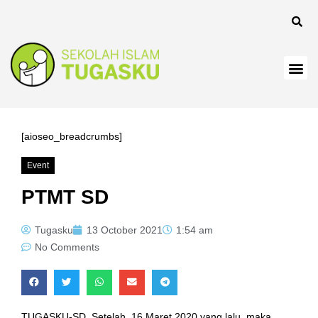
anel
[aioseo_breadcrumbs]
Event
anel
PTMT SD
Tugasku
13 October 2021
1:54 am
No Comments
TUGASKU-SD, Setelah, 16 Maret 2020 yang lalu, maka