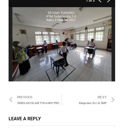
1
of 5
anel
tın al
t
anel
anel
PREVIOUS
NEXT
SEKOLAH ISLAM TUGASKU PRESENTS
Ekspo dan SLC di SMP
LEAVE A REPLY
anel