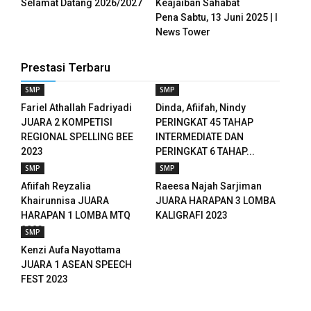
Selamat Datang 2026/2027
Keajaiban Sahabat
anel
Pena Sabtu, 13 Juni 2025 | I
News Tower
anel
anel
Prestasi Terbaru
SMP
SMP
anel
Fariel Athallah Fadriyadi
Dinda, Afiifah, Nindy
JUARA 2 KOMPETISI
PERINGKAT 45 TAHAP
anel
REGIONAL SPELLING BEE
INTERMEDIATE DAN
2023
PERINGKAT 6 TAHAP...
anel
SMP
SMP
anel
Afiifah Reyzalia
Raeesa Najah Sarjiman
Khairunnisa JUARA
JUARA HARAPAN 3 LOMBA
anel
HARAPAN 1 LOMBA MTQ
KALIGRAFI 2023
2023
SMP
anel
Kenzi Aufa Nayottama
JUARA 1 ASEAN SPEECH
anel
FEST 2023
anel