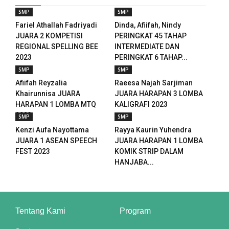
SMP
SMP
Fariel Athallah Fadriyadi
Dinda, Afiifah, Nindy
JUARA 2 KOMPETISI
PERINGKAT 45 TAHAP
REGIONAL SPELLING BEE
INTERMEDIATE DAN
2023
PERINGKAT 6 TAHAP...
SMP
SMP
Afiifah Reyzalia
Raeesa Najah Sarjiman
Khairunnisa JUARA
JUARA HARAPAN 3 LOMBA
HARAPAN 1 LOMBA MTQ
KALIGRAFI 2023
2023
SMP
SMP
downloader
Kenzi Aufa Nayottama
Rayya Kaurin Yuhendra
JUARA 1 ASEAN SPEECH
JUARA HARAPAN 1 LOMBA
FEST 2023
KOMIK STRIP DALAM
HANJABA...
Tentang Kami
Program