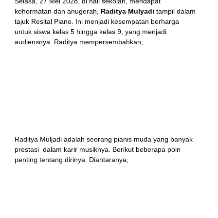
Selasa, 27 Mei 2028, di hall sekolah, mendapat
kehormatan dan anugerah,
Raditya Mulyadi
tampil dalam
tajuk Resital Piano. Ini menjadi kesempatan berharga
untuk siswa kelas 5 hingga kelas 9, yang menjadi
audiensnya. Raditya mempersembahkan;
Barcarolle opus 60
(by
Frederic Chopin
),
Etude opus 144 no. 2 “La Leggierezza”
(by
Franz
Liszt
),
Etude opus 141 no. 3 “La Campanella”
(by
Franz
Liszt
), dan
The Tom and Jerry Show
(by
Hiromi Uehara
).
Raditya Muljadi adalah seorang pianis muda yang banyak
prestasi dalam karir musiknya. Berikut beberapa poin
penting tentang dirinya. Diantaranya;
Pemenang kompetisi piano internasional.
Penampilan di
Carnegie Hall
: Raditya telah tampil
di
Carnegie Hall
.
Penampilan dengan orkestra: Tampil sebagai