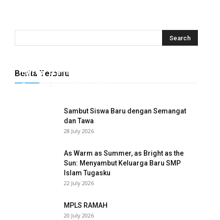
Hyrox Training x Extracuriculer Exhabition
Berita Terbaru
Tugasku
-
31 July 2026
0
Sambut Siswa Baru dengan Semangat
dan Tawa
28 July 2026
As Warm as Summer, as Bright as the
Sun: Menyambut Keluarga Baru SMP
Islam Tugasku
22 July 2026
MPLS RAMAH
20 July 2026