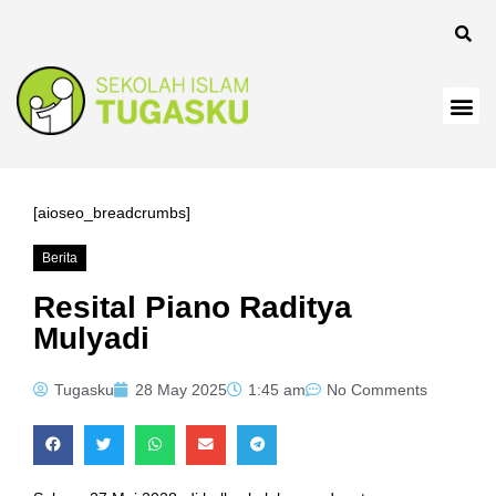
[aioseo_breadcrumbs]
Berita
Resital Piano Raditya
Mulyadi
Tugasku
28 May 2025
1:45 am
No Comments