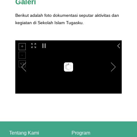
Galeri
Berikut adalah foto dokumentasi seputar aktivitas dan
kegiatan di Sekolah Islam Tugasku.
nel
ın al
nel
nel
nel
Tentang Kami
Program