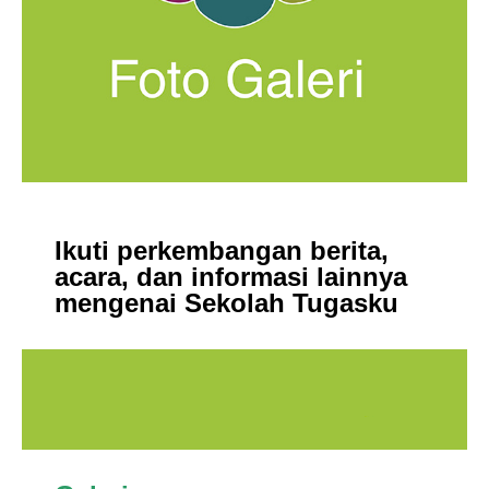
nk
ın al
Ikuti perkembangan berita,
nel
acara, dan informasi lainnya
mengenai Sekolah Tugasku
nel
cort
nel