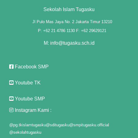
nel
Sekolah Islam Tugasku
nel
Jl Pulo Mas Jaya No. 2 Jakarta Timur 13210
P: +62 21 4786 1130 F: +62 29629121
nel
M: info@tugasku.sch.id
nel
nel
Facebook SMP
nel
Youtube TK
nel
nel
Youtube SMP
Instagram Kami :
nel
nel
@pg.tkislamtugasku
@sditugasku
@smpitugasku.official
@sekolahtugasku
nel