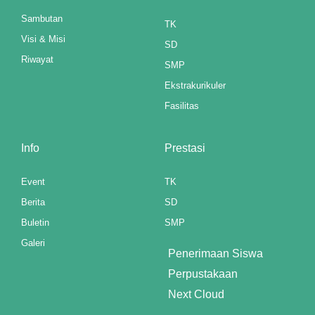
nel
Sambutan
TK
Visi & Misi
SD
Riwayat
SMP
nel
Ekstrakurikuler
nel
Fasilitas
nel
Info
Prestasi
nel
Event
TK
nel
Berita
SD
nel
Buletin
SMP
nel
Galeri
Penerimaan Siswa
nel
Perpustakaan
Next Cloud
nel