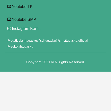
Youtube TK
Youtube SMP
Instagram Kami :
@pg.tkislamtugasku
@sditugasku
@smpitugasku.official
@sekolahtugasku
Copyright 2021 © All rights Reserved.
giriş