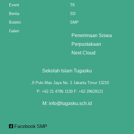
Event
TK
Berita
SD
Buletin
SMP
Galeri
Penerimaan Siswa
Perpustakaan
Next Cloud
Sekolah Islam Tugasku
3 downloader
Jl Pulo Mas Jaya No. 2 Jakarta Timur 13210
P: +62 21 4786 1130 F: +62 29629121
M: info@tugasku.sch.id
Facebook SMP