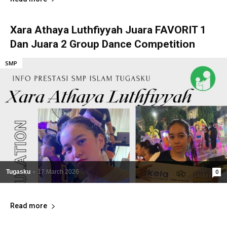
Xara Athaya Luthfiyyah Juara FAVORIT 1
Dan Juara 2 Group Dance Competition
SMP
i
Tugasku
-
17 March 2026
0
Read more