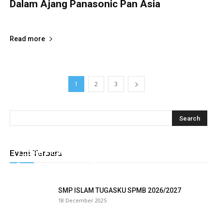
Dalam Ajang Panasonic Pan Asia
Tugasku
-
17 March 2026
0
SMP
Read more
1
2
3
TEBAR HEWAN QURBAN TUGASKU
Event Terbaru
Tugasku
-
28 May 2026
0
SMP ISLAM TUGASKU SPMB 2026/2027
18 December 2025