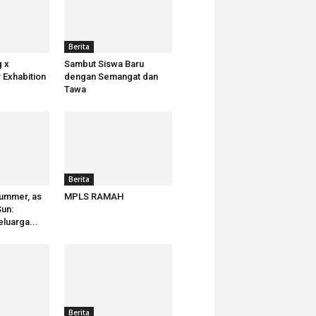
Berita
g x
Sambut Siswa Baru
 Exhabition
dengan Semangat dan
Tawa
Berita
ummer, as
MPLS RAMAH
Sun:
luarga...
Berita