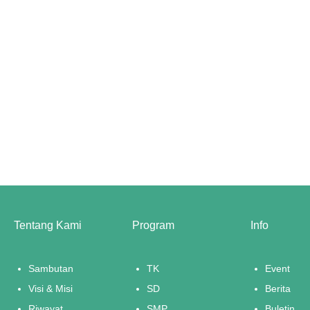
Tentang Kami
Program
Info
Sambutan
TK
Event
Visi & Misi
SD
Berita
Riwayat
SMP
Buletin