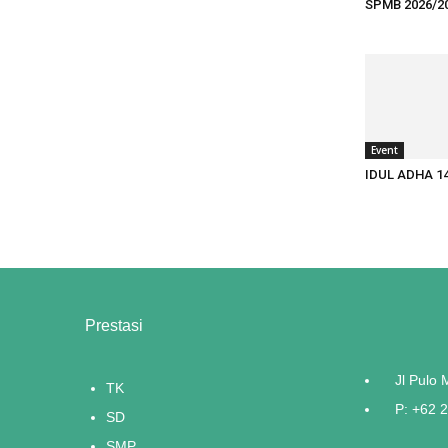
SPMB 2026/2
Event
IDUL ADHA 1
Prestasi
Jl Pulo
TK
P: +62 
SD
SMP