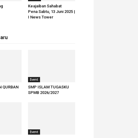
ng
Keajaiban Sahabat
Pena Sabtu, 13 Juni 2025 |
I News Tower
baru
Event
N QURBAN
SMP ISLAM TUGASKU
SPMB 2026/2027
Event