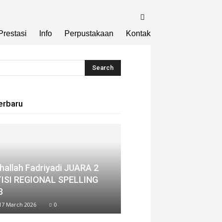
Prestasi
Info
Perpustakaan
Kontak
erbaru
thallah Fadriyadi JUARA 2
ISI REGIONAL SPELLING
3
17 March 2026
0