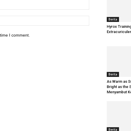
Berita
Hyrox Trainin
Extracuriculer
 time I comment.
Berita
As Warm as S
Bright as the 
Menyambut Ke
Berita