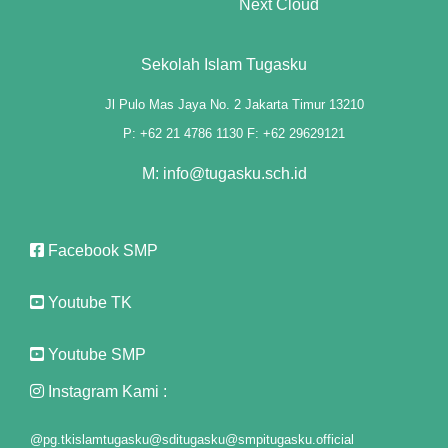
Next Cloud
Sekolah Islam Tugasku
Jl Pulo Mas Jaya No. 2 Jakarta Timur 13210
P: +62 21 4786 1130 F: +62 29629121
M: info@tugasku.sch.id
Facebook SMP
Youtube TK
rı
Youtube SMP
t
Instagram Kami :
@pg.tkislamtugasku
@sditugasku
@smpitugasku.official