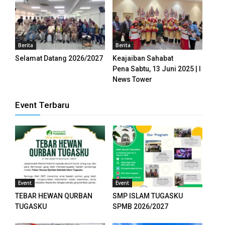
Berita
Berita
Selamat Datang 2026/2027
Keajaiban Sahabat
Pena Sabtu, 13 Juni 2025 | I
News Tower
Event Terbaru
 downloader
Event
Event
TEBAR HEWAN QURBAN
SMP ISLAM TUGASKU
TUGASKU
SPMB 2026/2027