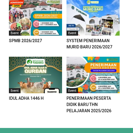
Event
Event
SPMB 2026/2027
SYSTEM PENERIMAAN
MURID BARU 2026/2027
Event
Event
IDUL ADHA 1446 H
PENERIMAAN PESERTA
DIDIK BARU THN
PELAJARAN 2025/2026
iriş