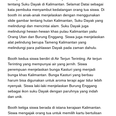
tentang Suku Dayak di Kalimantan. Selamat Datai sebagai
kata pembuka menyambut kedatangan orang tua siswa. Di
booth ini anak-anak menjelaskan dengan menggunakan
slide gambar tentang hutan Kalimantan, Suku Dayak yang
melindungi dan mencintai alam. Suku Dayak juga
melindungi hewan-hewan khas pulau Kalimantan yaitu
Orang Utan dan Burung Enggang. Siswa juga menjelaskan
alat pelindung berupa Tameng Kalimantan yang
melindungi para pahlawan Dayak pada zaman dahulu.
n al
Booth kedua siswa berdiri di Air Terjun Terinting. Air terjun
el
Terinting yang mempunyai air yang jernih. Siswa
perempuan menjelaskan bunga Kasturi yang menjadi
el
bunga khas Kalimantan. Bunga Kasturi yang berbau
harum bisa digunakan untuk aroma terapi agar tidur lebih
ort
nyenyak. Siswa laki-laki menjelaskan Burung Enggang
sebagai ikon suku Dayak dengan paruhnya yang indah
el
dan unik.
Booth ketiga siswa berada di istana kerajaan Kalimantan.
Siswa mengajak orang tua untuk memilih kartu bertulisan