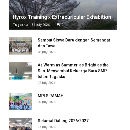
el
Hyrox Training x Extracuriculer Exhabition
el
Tugasku
-
31 July 2026
0
el
Sambut Siswa Baru dengan Semangat
el
dan Tawa
28 July 2026
As Warm as Summer, as Bright as the
tleri
Sun: Menyambut Keluarga Baru SMP
Islam Tugasku
n al
22 July 2026
el
MPLS RAMAH
20 July 2026
n al
el
Selamat Datang 2026/2027
13 July 2026
el