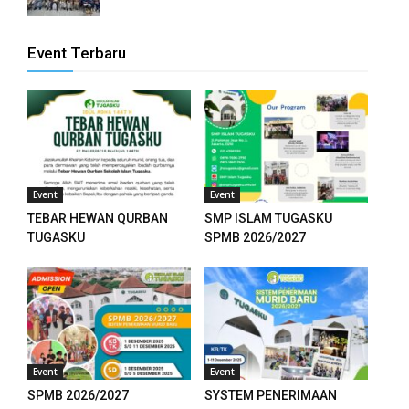
el
Event Terbaru
el
el
el
el
Event
Event
TEBAR HEWAN QURBAN
SMP ISLAM TUGASKU
el
TUGASKU
SPMB 2026/2027
el
el
el
Event
Event
SPMB 2026/2027
SYSTEM PENERIMAAN