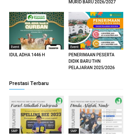
MURID BARU 2026/2027
el
el
el
Event
Event
el
IDUL ADHA 1446 H
PENERIMAAN PESERTA
DIDIK BARU THN
el
PELAJARAN 2025/2026
el
Prestasi Terbaru
el
el
el
SMP
SMP
el