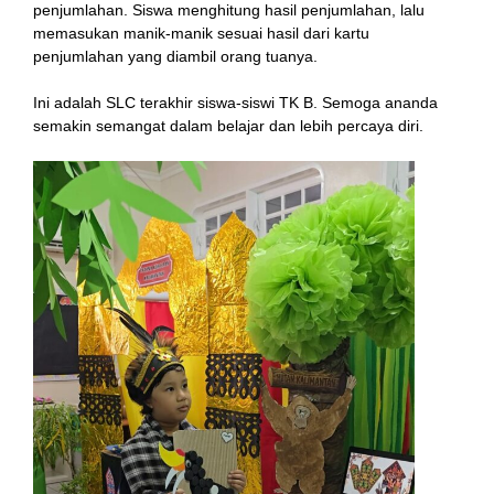
penjumlahan. Siswa menghitung hasil penjumlahan, lalu
memasukan manik-manik sesuai hasil dari kartu
el
penjumlahan yang diambil orang tuanya.
n al
Ini adalah SLC terakhir siswa-siswi TK B. Semoga ananda
semakin semangat dalam belajar dan lebih percaya diri.
el
el
el
el