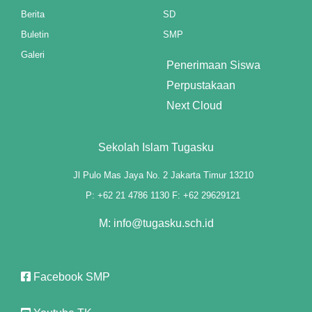
rum
Berita
SD
Buletin
SMP
Galeri
Penerimaan Siswa
Perpustakaan
Next Cloud
ibet giriş
Sekolah Islam Tugasku
Jl Pulo Mas Jaya No. 2 Jakarta Timur 13210
a
P: +62 21 4786 1130 F: +62 29629121
ort
M: info@tugasku.sch.id
Facebook SMP