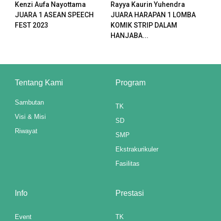
Kenzi Aufa Nayottama
Rayya Kaurin Yuhendra
JUARA 1 ASEAN SPEECH
JUARA HARAPAN 1 LOMBA
FEST 2023
KOMIK STRIP DALAM
HANJABA...
e mp3 downloader
ş
Tentang Kami
Program
Sambutan
TK
Visi & Misi
SD
Riwayat
SMP
ş
Ekstrakurikuler
Fasilitas
Info
Prestasi
Event
TK