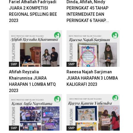
Fariel Athallah Fadriyadi
Dinda, Afiifah, Nindy
JUARA 2 KOMPETISI
PERINGKAT 45 TAHAP
REGIONAL SPELLING BEE
INTERMEDIATE DAN
2023
PERINGKAT 6 TAHAP...
el
el
SMP
SMP
ş
Afiifah Reyzalia
Raeesa Najah Sarjiman
Khairunnisa JUARA
JUARA HARAPAN 3 LOMBA
HARAPAN 1 LOMBA MTQ
KALIGRAFI 2023
2023
SMP
SMP