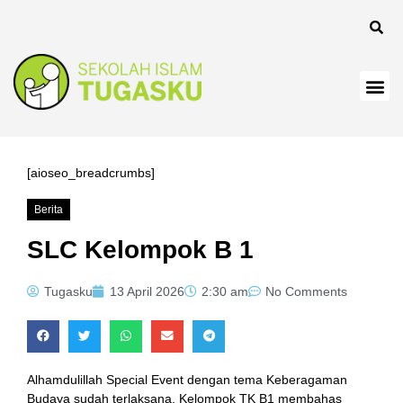
el
[aioseo_breadcrumbs]
Berita
el
SLC Kelompok B 1
Tugasku
13 April 2026
2:30 am
No Comments
Alhamdulillah Special Event dengan tema Keberagaman
Budaya sudah terlaksana. Kelompok TK B1 membahas