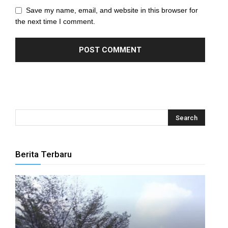
el
Save my name, email, and website in this browser for
the next time I comment.
el
el
el
el
el
el
Berita Terbaru
el
el
el
el