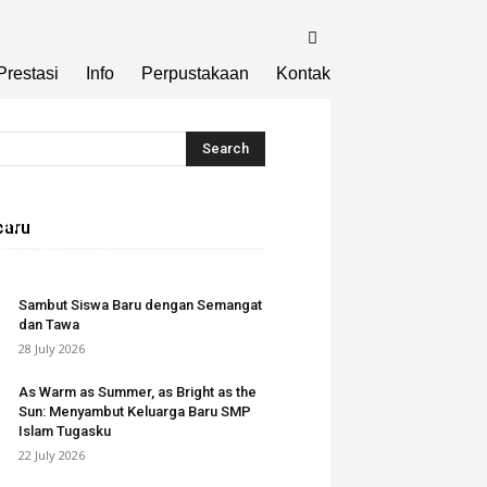
Prestasi
Info
Perpustakaan
Kontak
aining x Extracuriculer
on
baru
31 July 2026
0
Sambut Siswa Baru dengan Semangat
dan Tawa
28 July 2026
As Warm as Summer, as Bright as the
Sun: Menyambut Keluarga Baru SMP
Islam Tugasku
22 July 2026