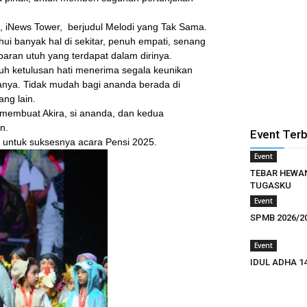
l, iNews Tower, berjudul Melodi yang Tak Sama.
ui banyak hal di sekitar, penuh empati, senang
baran utuh yang terdapat dalam dirinya.
uh ketulusan hati menerima segala keunikan
anya. Tidak mudah bagi ananda berada di
ng lain.
membuat Akira, si ananda, dan kedua
n.
Event Ter
 untuk suksesnya acara Pensi 2025.
Event
TEBAR HEWA
TUGASKU
Event
SPMB 2026/2
Event
IDUL ADHA 1