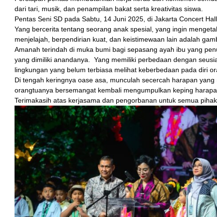
dari tari, musik, dan penampilan bakat serta kreativitas siswa.
Pentas Seni SD pada Sabtu, 14 Juni 2025, di Jakarta Concert Hal
Yang bercerita tentang seorang anak spesial, yang ingin mengetah
ink
menjelajah, berpendirian kuat, dan keistimewaan lain adalah gam
Amanah terindah di muka bumi bagi sepasang ayah ibu yang pen
yang dimiliki anandanya. Yang memiliki perbedaan dengan seusi
lingkungan yang belum terbiasa melihat keberbedaan pada diri ora
Di tengah keringnya oase asa, munculah secercah harapan yang 
orangtuanya bersemangat kembali mengumpulkan keping harapa
atın al
Terimakasih atas kerjasama dan pengorbanan untuk semua pihak
Panel
Panel
escort
Panel