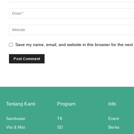
panel
panel
panel
Save my name, email, and website in this browser for the next
panel
panel
panel
panel
panel
Tentang Kami
Program
Info
panel
Sambutan
TK
Event
panel
Visi & Misi
SD
Berita
panel