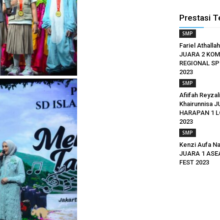
Prestasi T
SMP
Fariel Athalla
JUARA 2 KOM
REGIONAL SP
2023
SMP
Afiifah Reyzal
Khairunnisa 
HARAPAN 1 
2023
SMP
Kenzi Aufa N
JUARA 1 ASE
FEST 2023