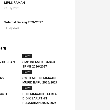
MPLS RAMAH
20 July 2026
Selamat Datang 2026/2027
13 July 2026
baru
Event
N QURBAN
SMP ISLAM TUGASKU
SPMB 2026/2027
Event
027
SYSTEM PENERIMAAN
MURID BARU 2026/2027
Event
446 H
PENERIMAAN PESERTA
DIDIK BARU THN
PELAJARAN 2025/2026