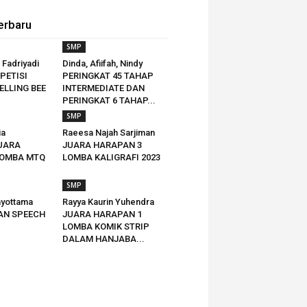
erbaru
SMP
h Fadriyadi
Dinda, Afiifah, Nindy
PETISI
PERINGKAT 45 TAHAP
ELLING BEE
INTERMEDIATE DAN
PERINGKAT 6 TAHAP...
SMP
ia
Raeesa Najah Sarjiman
JUARA
JUARA HARAPAN 3
LOMBA MTQ
LOMBA KALIGRAFI 2023
SMP
ayottama
Rayya Kaurin Yuhendra
AN SPEECH
JUARA HARAPAN 1
LOMBA KOMIK STRIP
DALAM HANJABA...