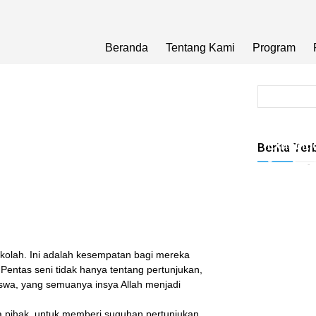
Beranda
Tentang Kami
Program
Hyrox Tr
Exhabiti
Berita Ter
Tugasku
-
ekolah. Ini adalah kesempatan bagi mereka
Pentas seni tidak hanya tentang pertunjukan,
siswa, yang semuanya insya Allah menjadi
 pihak, untuk memberi suguhan pertunjukan