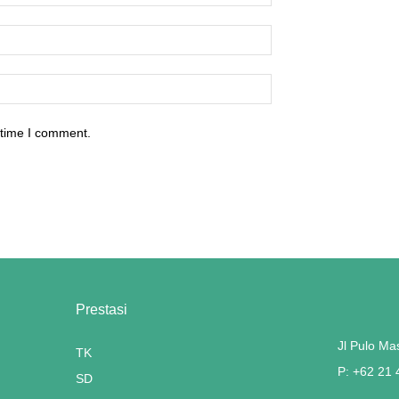
 time I comment.
Prestasi
Jl Pulo Ma
TK
P: +62 21
SD