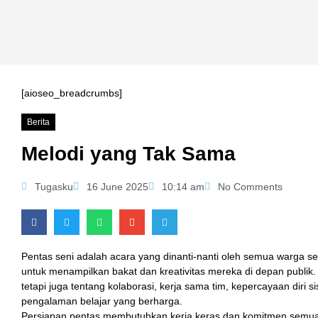
[aioseo_breadcrumbs]
panel
Berita
Melodi yang Tak Sama
Panel
Tugasku
16 June 2025
10:14 am
No Comments
Pentas seni adalah acara yang dinanti-nanti oleh semua warga s
untuk menampilkan bakat dan kreativitas mereka di depan publik. 
tetapi juga tentang kolaborasi, kerja sama tim, kepercayaan diri 
pengalaman belajar yang berharga.
Persiapan pentas membutuhkan kerja keras dan komitmen semua