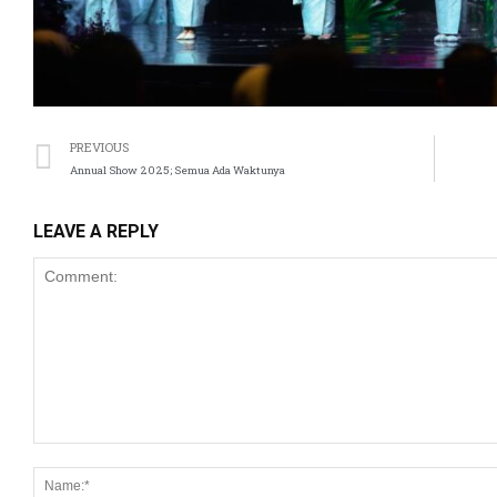
panel
panel
panel
PREVIOUS
panel
Annual Show 2025; Semua Ada Waktunya
panel
LEAVE A REPLY
panel
panel
panel
panel
panel
panel