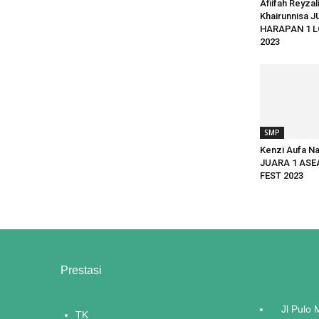
Afiifah Reyzal
Khairunnisa 
HARAPAN 1 
2023
SMP
Kenzi Aufa N
JUARA 1 ASE
FEST 2023
Prestasi
Jl Pulo
TK