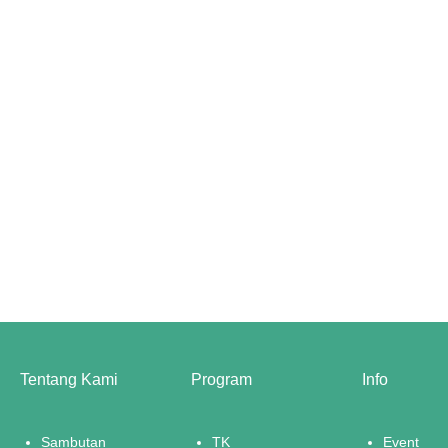
Tentang Kami
Program
Info
Sambutan
TK
Event