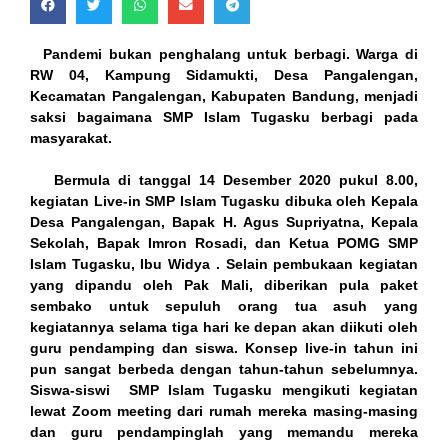
ink
Pandemi bukan penghalang untuk berbagi. Warga di
acklink
RW 04, Kampung Sidamukti, Desa Pangalengan,
Kecamatan Pangalengan, Kabupaten Bandung, menjadi
ink
saksi bagaimana SMP Islam Tugasku berbagi pada
masyarakat.
ink
Bermula di tanggal 14 Desember 2020 pukul 8.00,
nk satın al
kegiatan Live-in SMP Islam Tugasku dibuka oleh Kepala
Desa Pangalengan, Bapak H. Agus Supriyatna, Kepala
ink Panel
Sekolah, Bapak Imron Rosadi, dan Ketua POMG SMP
Islam Tugasku, Ibu Widya . Selain pembukaan kegiatan
ink Panel
yang dipandu oleh Pak Mali, diberikan pula paket
sembako untuk sepuluh orang tua asuh yang
ca escort
kegiatannya selama tiga hari ke depan akan diikuti oleh
guru pendamping dan siswa. Konsep live-in tahun ini
ink Panel
pun sangat berbeda dengan tahun-tahun sebelumnya.
Siswa-siswi SMP Islam Tugasku mengikuti kegiatan
ink
lewat Zoom meeting dari rumah mereka masing-masing
dan guru pendampinglah yang memandu mereka
ink