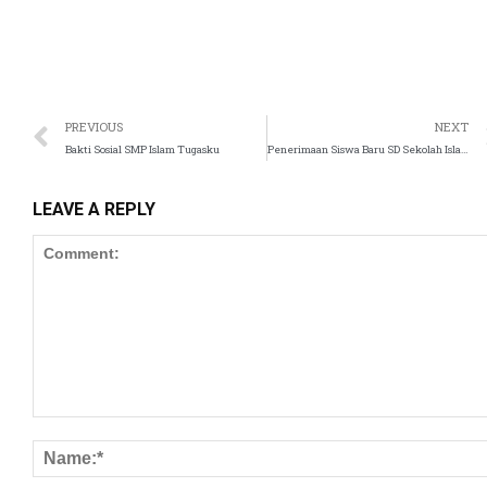
ink panel
ink panel
ink panel
PREVIOUS
NEXT
Bakti Sosial SMP Islam Tugasku
Penerimaan Siswa Baru SD Sekolah Islam Tugasku
ink panel
LEAVE A REPLY
ink panel
ink panel
 Oku
nk paketleri
ink panel
nk satın al
ink panel