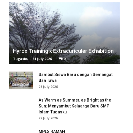
ink panel
ink panel
ink Panel
Hyrox Training x Extracuriculer Exhabition
meast
Tugasku
-
31 July 2026
0
ink Panel
Sambut Siswa Baru dengan Semangat
ink Panel
dan Tawa
28 July 2026
ink Panel
As Warm as Summer, as Bright as the
ink Panel
Sun: Menyambut Keluarga Baru SMP
Islam Tugasku
ink Panel
22 July 2026
ink Panel
MPLS RAMAH