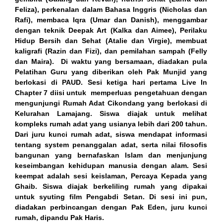
ink panel
Feliza), perkenalan dalam Bahasa Inggris (Nicholas dan
Rafi), membaca Iqra (Umar dan Danish), menggambar
nati
dengan teknik Deepak Art (Kalka dan Aimee), Perilaku
Hidup Bersih dan Sehat (Atalie dan Virgie), membuat
ink panel
kaligrafi (Razin dan Fizi), dan pemilahan sampah (Felly
dan Maira). Di waktu yang bersamaan, diadakan pula
ink panel
Pelatihan Guru yang diberikan oleh Pak Munjid yang
berlokasi di PAUD. Sesi ketiga hari pertama Live In
ink panel
Chapter 7 diisi untuk memperluas pengetahuan dengan
mengunjungi Rumah Adat Cikondang yang berlokasi di
ink panel
Kelurahan Lamajang. Siswa diajak untuk melihat
kompleks rumah adat yang usianya lebih dari 200 tahun.
ink panel
Dari juru kunci rumah adat, siswa mendapat informasi
tentang system penanggalan adat, serta nilai filosofis
ink panel
bangunan yang bernafaskan Islam dan menjunjung
keseimbangan kehidupan manusia dengan alam. Sesi
ink panel
keempat adalah sesi keislaman, Percaya Kepada yang
Ghaib. Siswa diajak berkeliling rumah yang dipakai
ink panel
untuk syuting film Pengabdi Setan. Di sesi ini pun,
diadakan perbincangan dengan Pak Eden, juru kunci
ink panel
rumah, dipandu Pak Haris.