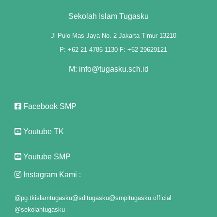
no giriş
Sekolah Islam Tugasku
ino
Jl Pulo Mas Jaya No. 2 Jakarta Timur 13210
P: +62 21 4786 1130 F: +62 29629121
fiyat
M: info@tugasku.sch.id
om
ng Forum
Facebook SMP
 escort
Youtube TK
ino
k giriş
Youtube SMP
Instagram Kami :
t, mavibet giriş
flex
@pg.tkislamtugasku
@sditugasku
@smpitugasku.official
@sekolahtugasku
k yıkama