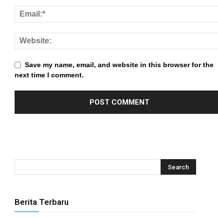
nk satın al
ink panel
ink panel
Save my name, email, and website in this browser for the
next time I comment.
ink panel
ink panel
ink panel
ink panel
ink panel
ink panel
Berita Terbaru
ink panel