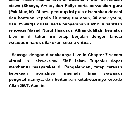
ink panel
siswa (Shasya, Arvito, dan Felly) serta perwakilan guru
(Pak Munjid). Di sesi penutup ini pula diserahkan donasi
ink panel
dan bantuan kepada 10 orang tua asuh, 30 anak yatim,
dan 35 warga duafa, serta penyerahan simbolis bantuan
ink panel
renovasi Masjid Nurul Hasanah. Alhamdulillah, kegiatan
Live in di tahun ini tetap berjalan dengan lancar
ink panel
walaupun harus dilakukan secara virtual.
ink panel
S
emoga dengan diadakannya Live in Chapter 7 secara
virtual ini, siswa-siswi SMP Islam Tugasku dapat
ink panel
membantu masyarakat di Pangalengan, tetap terasah
kepekaan sosialnya, menjadi luas wawasan
ink panel
pengetahuannya, dan bertambah ketakwaannya kepada
Allah SWT. Aamiin.
ink panel
ink panel
ink panel
ink panel