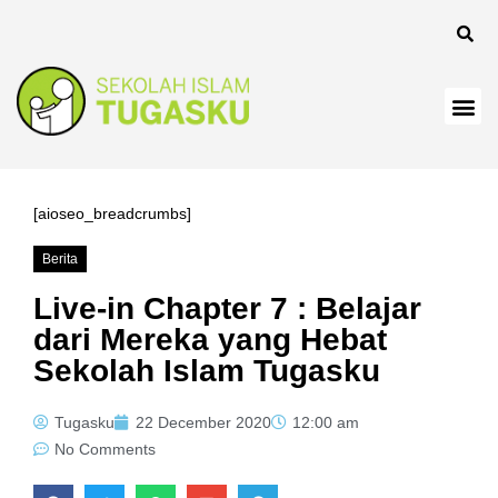
ink
ink
ink
ink panel
ink
[aioseo_breadcrumbs]
ink
Berita
ink Panel
Live-in Chapter 7 : Belajar
dari Mereka yang Hebat
ink
Sekolah Islam Tugasku
ink
Tugasku
22 December 2020
12:00 am
ink
No Comments
ink