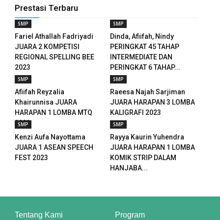
Prestasi Terbaru
t
SMP
SMP
Fariel Athallah Fadriyadi
Dinda, Afiifah, Nindy
t
JUARA 2 KOMPETISI
PERINGKAT 45 TAHAP
REGIONAL SPELLING BEE
INTERMEDIATE DAN
ino
2023
PERINGKAT 6 TAHAP...
SMP
SMP
mEast
Afiifah Reyzalia
Raeesa Najah Sarjiman
me bonusu
Khairunnisa JUARA
JUARA HARAPAN 3 LOMBA
HARAPAN 1 LOMBA MTQ
KALIGRAFI 2023
t
2023
SMP
SMP
Kenzi Aufa Nayottama
Rayya Kaurin Yuhendra
 20 mg fiyat
JUARA 1 ASEAN SPEECH
JUARA HARAPAN 1 LOMBA
FEST 2023
KOMIK STRIP DALAM
et
HANJABA...
t giriş
m giriş
Tentang Kami
Program