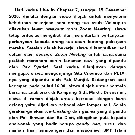
ink panel
Hari kedua Live in Chapter 7, tanggal 15 Desember
2020, dimulai dengan siswa diajak untuk menyelami
ink panel
kehidupan pekerjaan para orang tua asuh. Walaupun
dilakukan lewat
breakout room Zoom Meeting
, siswa
ink panel
tetap antusias mengikuti dan melontarkan pertanyaan-
pertanyaan kepada orang tua asuh tentang pekerjaan
ink panel
mereka. Setelah diajak bekerja, siswa dikumpulkan lagi
dalam
main session Zoom Meeting
untuk sama-sama
ink panel
praktek menanam benih tanaman sawi yang dipandu
oleh Pak Syarief. Sesi kedua dilanjutkan dengan
ink panel
mengajak siswa mengunjungi Situ Cileunca dan PLTA-
nya yang dipandu oleh Pak Munjid. Sedangkan sesi
ink panel
keempat, pada pukul 16.00, siswa diajak untuk bermain
bersama anak-anak di Kampung Sida Mukti. Di sesi ini,
ink panel
siswa di rumah diajak untuk berkreasi dengan karet
gelang yaitu dijadikan sebagai alat lompat tali. Selain
ink panel
gerakan-gerakan
ice-breaking
dan
games
yang dipandu
oleh Pak Ikhwan dan Bu Dian, dibagikan pula kepada
ink panel
anak-anak yang hadir berupa
goody bag
, susu, dan
mainan hasil sumbangan dari siswa-siswi SMP Islam
ink panel