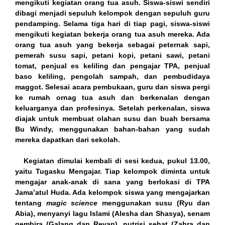
mengikuti kegiatan orang tua asuh. Siswa-siswi sendiri
dibagi menjadi sepuluh kelompok dengan sepuluh guru
ink
pendamping. Selama tiga hari di tiap pagi, siswa-siswi
mengikuti kegiatan bekerja orang tua asuh mereka. Ada
ink
orang tua asuh yang bekerja sebagai peternak sapi,
pemerah susu sapi, petani kopi, petani sawi, petani
ink panel
tomat, penjual es keliling dan pengajar TPA, penjual
baso keliling, pengolah sampah, dan pembudidaya
nk satın al
maggot. Selesai acara pembukaan, guru dan siswa pergi
ke rumah ornag tua asuh dan berkenalan dengan
meast
keluarganya dan profesinya. Setelah perkenalan, siswa
diajak untuk membuat olahan susu dan buah bersama
ink Panel
Bu Windy, menggunakan bahan-bahan yang sudah
mereka dapatkan dari sekolah.
ink
Kegiatan dimulai kembali di sesi kedua, pukul 13.00,
ink panel
yaitu Tugasku Mengajar. Tiap kelompok diminta untuk
mengajar anak-anak di sana yang berlokasi di TPA
 oku
Jama’atul Huda. Ada kelompok siswa yang mengajarkan
tentang
magic science
menggunakan susu (Ryu dan
ink panel
Abia), menyanyi lagu Islami (Alesha dan Shasya), senam
gembira (Galang dan Revan), nutrisi sehat (Zahra dan