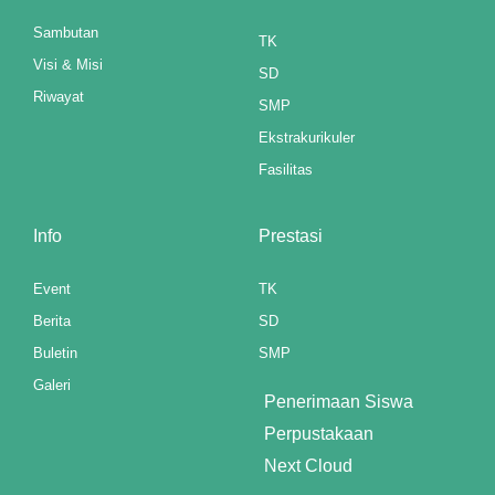
mEast
Sambutan
TK
me bonusu
Visi & Misi
SD
Riwayat
me bonusu
SMP
Ekstrakurikuler
me bonusu
Fasilitas
me bonusu
Info
Prestasi
tok
Event
TK
youtube mp3 downloader
Berita
SD
Buletin
SMP
no giriş
Galeri
Penerimaan Siswa
asino
Perpustakaan
Next Cloud
t