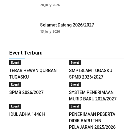
20 July 2026
ink Panel
ink Panel
Selamat Datang 2026/2027
13 July 2026
ink panel
 shoot"
Event Terbaru
يل
Event
Event
TEBAR HEWAN QURBAN
SMP ISLAM TUGASKU
shoot
TUGASKU
SPMB 2026/2027
Event
Event
ink panel
SPMB 2026/2027
SYSTEM PENERIMAAN
ink panel
MURID BARU 2026/2027
Event
Event
nk giriş
IDUL ADHA 1446 H
PENERIMAAN PESERTA
DIDIK BARU THN
t
PELAJARAN 2025/2026
t