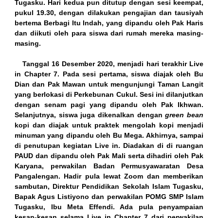
Tugasku. Hari kedua pun ditutup dengan sesi keempat,
pukul 19.30, dengan dilakukan pengajian dan tausiyah
ink panel
bertema Berbagi Itu Indah, yang dipandu oleh Pak Haris
dan diikuti oleh para siswa dari rumah mereka masing-
ink panel
masing.
ink panel
Tanggal 16 Desember 2020, menjadi hari terakhir Live
in Chapter 7. Pada sesi pertama, siswa diajak oleh Bu
ink panel
Dian dan Pak Mawan untuk mengunjungi Taman Langit
yang berlokasi di Perkebunan Cukul. Sesi ini dilanjutkan
ink panel
dengan senam pagi yang dipandu oleh Pak Ikhwan.
Selanjutnya, siswa juga dikenalkan dengan
green bean
ink panel
kopi dan diajak untuk praktek mengolah kopi menjadi
minuman yang dipandu oleh Bu Mega. Akhirnya, sampai
ink panel
di penutupan kegiatan Live in. Diadakan di di ruangan
PAUD dan dipandu oleh Pak Mali serta dihadiri oleh Pak
ink panel
Karyana, perwakilan Badan Permusyawaratan Desa
Pangalengan. Hadir pula lewat Zoom dan memberikan
ink panel
sambutan, Direktur Pendidikan Sekolah Islam Tugasku,
Bapak Agus Listiyono dan perwakilan POMG SMP Islam
ink panel
Tugasku, Ibu Meta Effendi. Ada pula penyampaian
kesan-kesan selama Live in Chapter 7 dari perwakilan