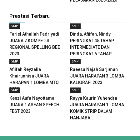
anel
Prestasi Terbaru
anel
SMP
SMP
Fariel Athallah Fadriyadi
Dinda, Afiifah, Nindy
anel
JUARA 2 KOMPETISI
PERINGKAT 45 TAHAP
REGIONAL SPELLING BEE
INTERMEDIATE DAN
anel
2023
PERINGKAT 6 TAHAP...
SMP
SMP
anel
Afiifah Reyzalia
Raeesa Najah Sarjiman
Khairunnisa JUARA
JUARA HARAPAN 3 LOMBA
anel
HARAPAN 1 LOMBA MTQ
KALIGRAFI 2023
2023
SMP
SMP
anel
Kenzi Aufa Nayottama
Rayya Kaurin Yuhendra
anel
JUARA 1 ASEAN SPEECH
JUARA HARAPAN 1 LOMBA
FEST 2023
KOMIK STRIP DALAM
anel
HANJABA...