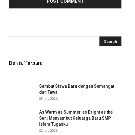
anel
anel
anel
anel
anel
Hyrox Training x Extracuriculer Exhabition
Berita Terbaru
anel
Tugasku
-
31 July 2026
0
anel
Sambut Siswa Baru dengan Semangat
anel
dan Tawa
28 July 2026
anel
As Warm as Summer, as Bright as the
anel
Sun: Menyambut Keluarga Baru SMP
Islam Tugasku
anel
22 July 2026