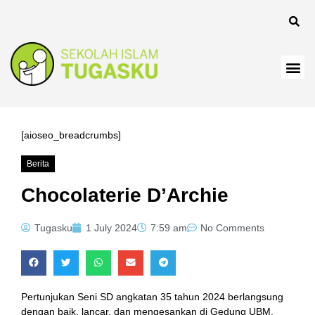
anel
[aioseo_breadcrumbs]
Berita
anel
Chocolaterie D’Archie
Tugasku
1 July 2024
7:59 am
No Comments
Pertunjukan Seni SD angkatan 35 tahun 2024 berlangsung
dengan baik, lancar, dan mengesankan di Gedung UBM,