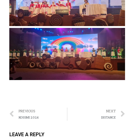
anel
anel
anel
anel
anel
anel
anel
anel
PREVIOUS
NEXT
anel
KOSSMI 2024
DISTANCE
anel
LEAVE A REPLY
anel