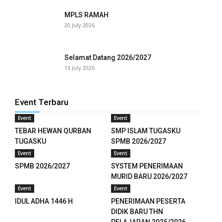
anel
MPLS RAMAH
20 July 2026
anel
anel
Selamat Datang 2026/2027
13 July 2026
anel
Event Terbaru
ketleri
Event
Event
TEBAR HEWAN QURBAN
SMP ISLAM TUGASKU
tın al
TUGASKU
SPMB 2026/2027
Event
Event
anel
SPMB 2026/2027
SYSTEM PENERIMAAN
MURID BARU 2026/2027
tın al
Event
Event
anel
IDUL ADHA 1446 H
PENERIMAAN PESERTA
DIDIK BARU THN
anel
PELAJARAN 2025/2026