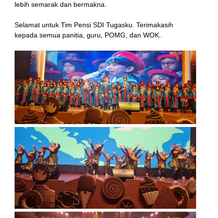
lebih semarak dan bermakna.
anel
Selamat untuk Tim Pensi SDI Tugasku. Terimakasih
kepada semua panitia, guru, POMG, dan WOK.
tın al
t
anel
anel
anel
anel