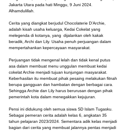
Jakarta Utara pada hati Minggu, 9 Juni 2024.
Alhamdulillah.
nk
Cerita yang diangkat berjudul Chocolaterie D’Archie,
adalah kisah usaha keluarga, Kedai Cokelat yang
melegenda di kotanya, yang dijalankan oleh kakak
beradik, Archi dan Lily. Usaha penuh perjuangan dalam
mempertahankan kepercayaan masyarakat.
tın al
Perjuangan tidak mengenal lelah dan tidak kenal putus
asa dalam membuat menu unggulan membuat kedai
anel
cokelat Archie menjadi tujuan kunjungan masyarakat.
Keberhasilan itu membuat pihak pesaing melakukan fitnah
anel
berupa gangguan dan hambatan dengan berbagai cara.
Sehingga Archie dan Lily harus berurusan dengan pihak
cort
pemerintah kota dalam menegakkan kejujuran.
anel
Pensi ini didukung oleh semua siswa SD Islam Tugasku.
Sebagai pemeran cerita adalah kelas 6, angkatan 35
tahun pelajaran 2023/2024. Sementara adik kelas menjadi
bagian dari cerita yang membuat jalannya pentas menjadi