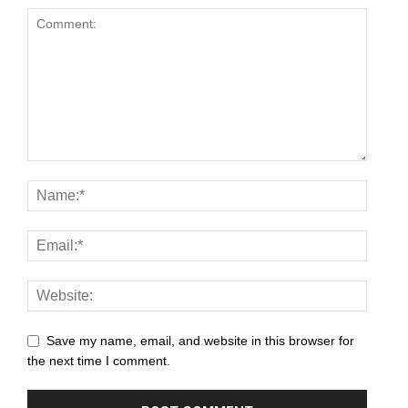
anel
anel
anel
anel
anel
anel
anel
anel
Save my name, email, and website in this browser for
anel
the next time I comment.
anel