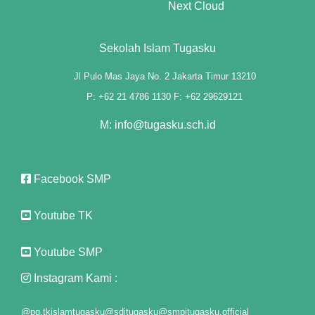
Next Cloud
t"
Sekolah Islam Tugasku
Jl Pulo Mas Jaya No. 2 Jakarta Timur 13210
P: +62 21 4786 1130 F: +62 29629121
anel
M: info@tugasku.sch.id
anel
riş
Facebook SMP
Youtube TK
Youtube SMP
Instagram Kami :
@pg.tkislamtugasku
@sditugasku
@smpitugasku.official