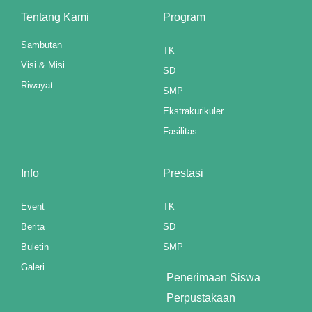
anel
Tentang Kami
Program
t
Sambutan
TK
Visi & Misi
anel
SD
Riwayat
SMP
anel
Ekstrakurikuler
anel
Fasilitas
anel
Info
Prestasi
anel
Event
TK
anel
Berita
SD
anel
Buletin
SMP
Galeri
anel
Penerimaan Siswa
Perpustakaan
anel