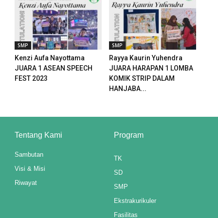
t
SMP
SMP
Kenzi Aufa Nayottama
Rayya Kaurin Yuhendra
JUARA 1 ASEAN SPEECH
JUARA HARAPAN 1 LOMBA
FEST 2023
KOMIK STRIP DALAM
HANJABA...
u
Tentang Kami
Program
u
Sambutan
TK
u
Visi & Misi
SD
u
Riwayat
SMP
Ekstrakurikuler
Fasilitas