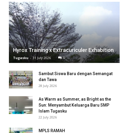
Hyrox Training x Extracuriculer Exhabition
Tugasku
-
31 July 2026
0
ri
Sambut Siswa Baru dengan Semangat
dan Tawa
l
28 July 2026
As Warm as Summer, as Bright as the
Sun: Menyambut Keluarga Baru SMP
l
Islam Tugasku
22 July 2026
MPLS RAMAH