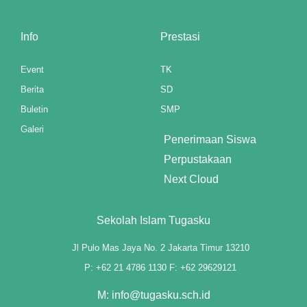
p3 downloader
Info
Prestasi
Event
TK
Berita
SD
Buletin
SMP
Galeri
Penerimaan Siswa
Perpustakaan
Next Cloud
Sekolah Islam Tugasku
Jl Pulo Mas Jaya No. 2 Jakarta Timur 13210
P: +62 21 4786 1130 F: +62 29629121
M: info@tugasku.sch.id