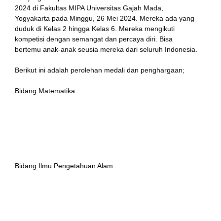
2024 di Fakultas MIPA Universitas Gajah Mada,
Yogyakarta pada Minggu, 26 Mei 2024. Mereka ada yang
duduk di Kelas 2 hingga Kelas 6. Mereka mengikuti
kompetisi dengan semangat dan percaya diri. Bisa
bertemu anak-anak seusia mereka dari seluruh Indonesia.
Berikut ini adalah perolehan medali dan penghargaan;
Bidang Matematika:
l
Gold Medal di Level 0 (SD/MI Kelas 1-2); atas nama;
Kaizer Yutaka Arsanta Azhary, Kelas 2A
Bronze Medal di Level 2 (SD/MI Kelas 5-6) atas nama;
Fawwaz Muhammad Arifin, Kelas 6C
Bidang Ilmu Pengetahuan Alam:
Gold Medal Level 0 (SD/MI Kelas 1-2) atas nama; Fatih
Arrasyid Arfa Rahman, Kelas 2C
Honorable Mention Level 1 (SD/MI Kelas 3-4) atas