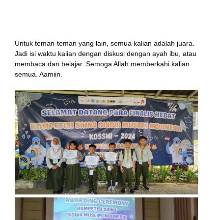
nama; Reyhan Alfarizky Junus Dewantara, Kelas 4B
Honorable Mention Level 2 (SD/MI kelas 5-6) atas
nama; Anaqi Ziyad A, Kelas 6A
l
Untuk teman-teman yang lain, semua kalian adalah juara.
Jadi isi waktu kalian dengan diskusi dengan ayah ibu, atau
membaca dan belajar. Semoga Allah memberkahi kalian
semua. Aamiin.