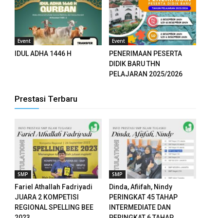
Event
Event
IDUL ADHA 1446 H
PENERIMAAN PESERTA
DIDIK BARU THN
PELAJARAN 2025/2026
Prestasi Terbaru
SMP
SMP
Fariel Athallah Fadriyadi
Dinda, Afiifah, Nindy
JUARA 2 KOMPETISI
PERINGKAT 45 TAHAP
REGIONAL SPELLING BEE
INTERMEDIATE DAN
2023
PERINGKAT 6 TAHAP...