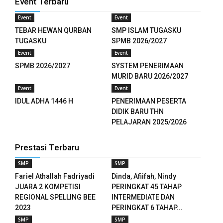
Event Terbaru
k panel
Event
Event
k panel
TEBAR HEWAN QURBAN
SMP ISLAM TUGASKU
TUGASKU
SPMB 2026/2027
k panel
Event
Event
SPMB 2026/2027
SYSTEM PENERIMAAN
k panel
MURID BARU 2026/2027
Event
Event
k panel
IDUL ADHA 1446 H
PENERIMAAN PESERTA
k panel
DIDIK BARU THN
PELAJARAN 2025/2026
k panel
Prestasi Terbaru
k panel
SMP
SMP
k panel
Fariel Athallah Fadriyadi
Dinda, Afiifah, Nindy
JUARA 2 KOMPETISI
PERINGKAT 45 TAHAP
k panel
REGIONAL SPELLING BEE
INTERMEDIATE DAN
2023
PERINGKAT 6 TAHAP...
k panel
SMP
SMP