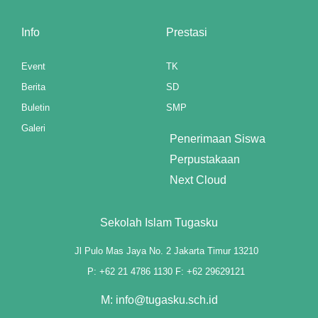
k panel
Info
Prestasi
k panel
Event
TK
k panel
Berita
SD
Buletin
SMP
k panel
Galeri
Penerimaan Siswa
k panel
Perpustakaan
k panel
Next Cloud
k panel
Sekolah Islam Tugasku
k panel
Jl Pulo Mas Jaya No. 2 Jakarta Timur 13210
k panel
P: +62 21 4786 1130 F: +62 29629121
M: info@tugasku.sch.id