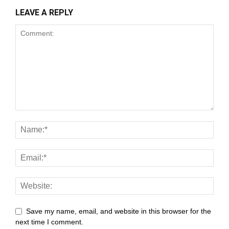
k panel
LEAVE A REPLY
k panel
k panel
k panel
k panel
k panel
k panel
k panel
k panel
k panel
Save my name, email, and website in this browser for the
k panel
next time I comment.