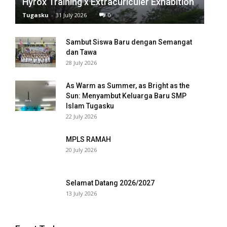
Hyrox Training x Extracuriculer Exhabition
Tugasku
-
31 July 2026
0
k panel
k panel
Sambut Siswa Baru dengan Semangat
dan Tawa
k panel
28 July 2026
k panel
As Warm as Summer, as Bright as the
Sun: Menyambut Keluarga Baru SMP
k panel
Islam Tugasku
22 July 2026
k panel
MPLS RAMAH
k panel
20 July 2026
k panel
Selamat Datang 2026/2027
k panel
13 July 2026
k panel