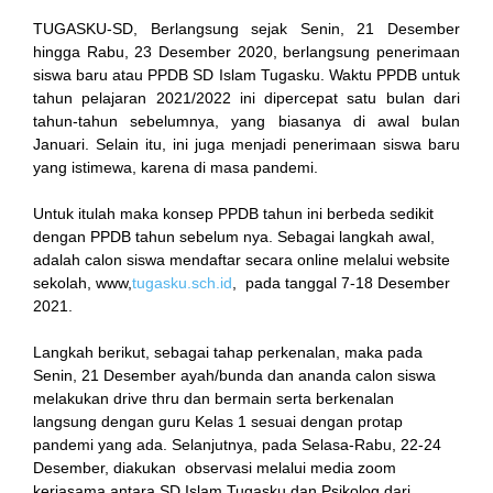
k
TUGASKU-SD, Berlangsung sejak Senin, 21 Desember
hingga Rabu, 23 Desember 2020, berlangsung penerimaan
klink
siswa baru atau PPDB SD Islam Tugasku. Waktu PPDB untuk
tahun pelajaran 2021/2022 ini dipercepat satu bulan dari
k
tahun-tahun sebelumnya, yang biasanya di awal bulan
Januari. Selain itu, ini juga menjadi penerimaan siswa baru
k
yang istimewa, karena di masa pandemi.
 satın al
Untuk itulah maka konsep PPDB tahun ini berbeda sedikit
dengan PPDB tahun sebelum nya. Sebagai langkah awal,
k Panel
adalah calon siswa mendaftar secara online melalui website
sekolah, www,
tugasku.sch.id
, pada tanggal 7-18 Desember
k Panel
2021.
 escort
Langkah berikut, sebagai tahap perkenalan, maka pada
Senin, 21 Desember ayah/bunda dan ananda calon siswa
k Panel
melakukan drive thru dan bermain serta berkenalan
langsung dengan guru Kelas 1 sesuai dengan protap
k
pandemi yang ada. Selanjutnya, pada Selasa-Rabu, 22-24
Desember, diakukan observasi melalui media zoom
k
kerjasama antara SD Islam Tugasku dan Psikolog dari