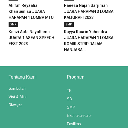
Afiifah Reyzalia
Raeesa Najah Sarjiman
k panel
Khairunnisa JUARA
JUARA HARAPAN 3 LOMBA
HARAPAN 1 LOMBA MTQ
KALIGRAFI 2023
k panel
2023
SMP
SMP
k panel
Kenzi Aufa Nayottama
Rayya Kaurin Yuhendra
JUARA 1 ASEAN SPEECH
JUARA HARAPAN 1 LOMBA
k panel
FEST 2023
KOMIK STRIP DALAM
HANJABA...
Oku
 paketleri
Tentang Kami
Program
 satın al
Sambutan
TK
k panel
Visi & Misi
SD
 satın al
Riwayat
SMP
k panel
Ekstrakurikuler
Fasilitas
k panel