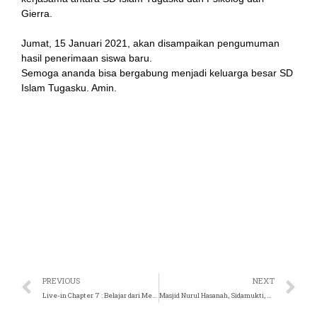
Gierra.
k panel
Jumat, 15 Januari 2021, akan disampaikan pengumuman
 satın al
hasil penerimaan siswa baru.
Semoga ananda bisa bergabung menjadi keluarga besar SD
east
Islam Tugasku. Amin.
k Panel
k
k panel
oku
k panel
k panel
PREVIOUS
NEXT
ti
Live-in Chapter 7 : Belajar dari Mereka yang Hebat Sekolah Islam Tugasku
Masjid Nurul Hasanah, Sidamukti, Pengalengan Sekolah Islam Tugasku