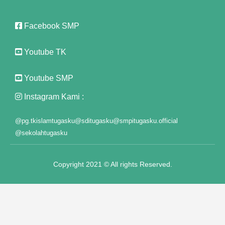
k Panel
Facebook SMP
east
k Panel
Youtube TK
k Panel
Youtube SMP
k Panel
Instagram Kami :
k Panel
@pg.tkislamtugasku
@sditugasku
@smpitugasku.official
k Panel
@sekolahtugasku
k Panel
Copyright 2021 © All rights Reserved.
k Panel
k Panel
k panel