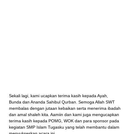
Pak Kurniawan.
2 ekor sapi dan 2 ekor kambing di Kampung Sindang
Kasih, Rt 004/Rw. 06, Desa Cisujen, Kecamatan
l
Takokak, Kabupaten Cianjur. Dengan penanggung
jawab Ibu Rita Novita.
2 ekor sapi dan 2 ekor kambing di Ponpes Ibnu Umar,
Kampung Pagutan, Rt.002/Rw. 01, Cikidang bayabang,
Kecamatan Mande, Kabupaten Cianjur. Dengan
penanggung jawab Ibu Eka.
1 ekor sapi di kampong Cimarame Desa Wangun Sari
Kecamatan Cisolok – Pelabuhan Ratu. Dengan
penanggung jawab Ibu Miswiria.
Sekali lagi, kami ucapkan terima kasih kepada Ayah,
Bunda dan Ananda Sahibul Qurban. Semoga Allah SWT
membalas dengan jutaan kebaikan serta menerima ibadah
dan amal shaleh kita. Aamiin dan kami juga mengucapkan
terima kasih kepada POMG, WOK dan para sponsor pada
kegiatan SMP Islam Tugasku yang telah membantu dalam
menyukseskan acara ini.