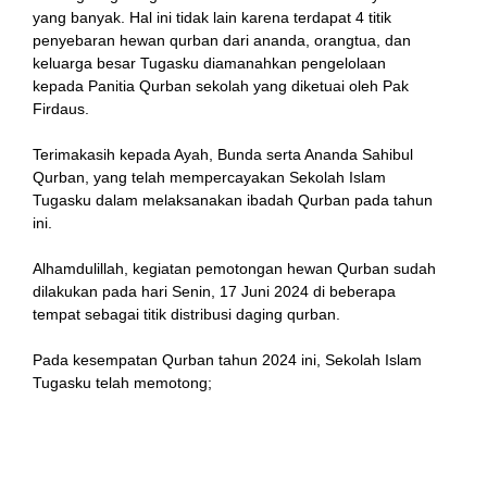
yang banyak. Hal ini tidak lain karena terdapat 4 titik
penyebaran hewan qurban dari ananda, orangtua, dan
keluarga besar Tugasku diamanahkan pengelolaan
kepada Panitia Qurban sekolah yang diketuai oleh Pak
Firdaus.
Terimakasih kepada Ayah, Bunda serta Ananda Sahibul
Qurban, yang telah mempercayakan Sekolah Islam
Tugasku dalam melaksanakan ibadah Qurban pada tahun
l
ini.
Alhamdulillah, kegiatan pemotongan hewan Qurban sudah
dilakukan pada hari Senin, 17 Juni 2024 di beberapa
tempat sebagai titik distribusi daging qurban.
Pada kesempatan Qurban tahun 2024 ini, Sekolah Islam
Tugasku telah memotong;
4 ekor sapi dan 8 ekor kambing di Sekolah Islam
Tugasku, dengan distribusi untuk warga sekitar
sekolah. Dengan penanggung jawab Pak Firdaus dan