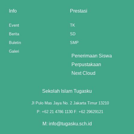
Info
Prestasi
Event
TK
Berita
SD
Buletin
SMP
Galeri
Penerimaan Siswa
Perpustakaan
Next Cloud
Sekolah Islam Tugasku
Jl Pulo Mas Jaya No. 2 Jakarta Timur 13210
P: +62 21 4786 1130 F: +62 29629121
t giriş
M: info@tugasku.sch.id