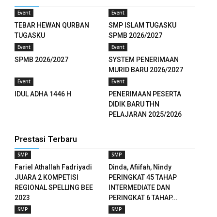
Event
Event
TEBAR HEWAN QURBAN
SMP ISLAM TUGASKU
TUGASKU
SPMB 2026/2027
Event
Event
SPMB 2026/2027
SYSTEM PENERIMAAN
MURID BARU 2026/2027
Event
Event
IDUL ADHA 1446 H
PENERIMAAN PESERTA
DIDIK BARU THN
PELAJARAN 2025/2026
Prestasi Terbaru
SMP
SMP
Fariel Athallah Fadriyadi
Dinda, Afiifah, Nindy
JUARA 2 KOMPETISI
PERINGKAT 45 TAHAP
REGIONAL SPELLING BEE
INTERMEDIATE DAN
2023
PERINGKAT 6 TAHAP...
SMP
SMP