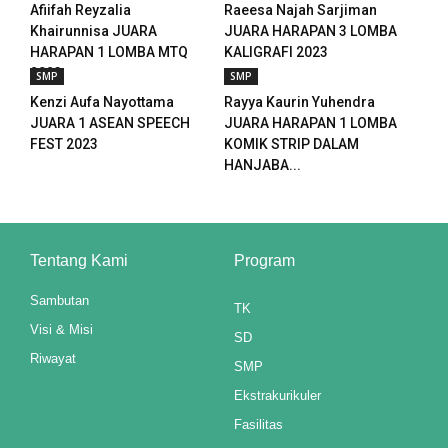
Afiifah Reyzalia
Raeesa Najah Sarjiman
Khairunnisa JUARA
JUARA HARAPAN 3 LOMBA
HARAPAN 1 LOMBA MTQ
KALIGRAFI 2023
2023
SMP
SMP
u
Kenzi Aufa Nayottama
Rayya Kaurin Yuhendra
u
JUARA 1 ASEAN SPEECH
JUARA HARAPAN 1 LOMBA
FEST 2023
KOMIK STRIP DALAM
u
HANJABA...
u
Tentang Kami
Program
p3 downloader
Sambutan
TK
Visi & Misi
SD
Riwayat
SMP
Ekstrakurikuler
Fasilitas