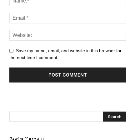
Save my name, email, and website in this browser for
the next time I comment.
Hyrox Training x Extracuriculer Exhabition
Berita Terbaru