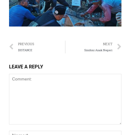
PREVIOUS
NEXT
DISTANCE
Simfoni Anak Negeri
LEAVE A REPLY
ri
l
l