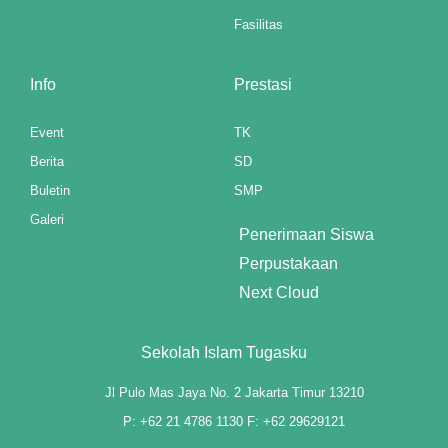
anel
Fasilitas
t
Info
Prestasi
anel
Event
TK
anel
Berita
SD
anel
Buletin
SMP
Galeri
anel
Penerimaan Siswa
anel
Perpustakaan
Next Cloud
anel
anel
Sekolah Islam Tugasku
anel
Jl Pulo Mas Jaya No. 2 Jakarta Timur 13210
P: +62 21 4786 1130 F: +62 29629121
anel