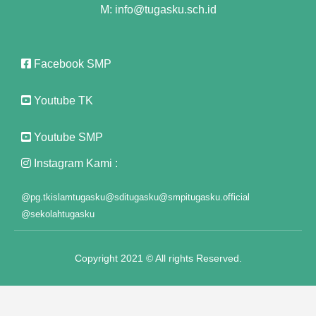
M: info@tugasku.sch.id
t"
Facebook SMP
Youtube TK
anel
anel
Youtube SMP
Instagram Kami :
iş
@pg.tkislamtugasku
@sditugasku
@smpitugasku.official
@sekolahtugasku
Copyright 2021 © All rights Reserved.