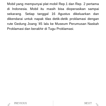
anel
Mobil yang mempunyai plat mobil Rep.1 dan Rep. 2 pertama
di Indonesia. Mobil itu masih bisa dioperasikan sampai
anel
sekarang. Setiap tanggal 16 Agustus dikeluarkan dan
dikendarai untuk napak tilas detik-detik proklamasi dengan
anel
rute Gedung Joang ’45 lalu ke Museum Perumusan Naskah
Proklamasi dan berakhir di Tugu Proklamasi.
anel
anel
anel
anel
anel
anel
anel
anel
PREVIOUS
NEXT