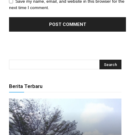
Save my name, email, and website in this browser for the
next time I comment.
anel
anel
anel
anel
anel
anel
Berita Terbaru
anel
anel
anel
anel