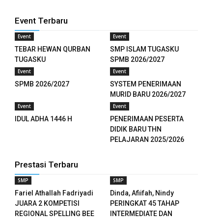
anel
Event Terbaru
anel
Event
Event
TEBAR HEWAN QURBAN
SMP ISLAM TUGASKU
anel
TUGASKU
SPMB 2026/2027
Event
Event
anel
SPMB 2026/2027
SYSTEM PENERIMAAN
MURID BARU 2026/2027
Event
Event
ketleri
IDUL ADHA 1446 H
PENERIMAAN PESERTA
DIDIK BARU THN
tın al
PELAJARAN 2025/2026
anel
Prestasi Terbaru
tın al
SMP
SMP
Fariel Athallah Fadriyadi
Dinda, Afiifah, Nindy
anel
JUARA 2 KOMPETISI
PERINGKAT 45 TAHAP
REGIONAL SPELLING BEE
INTERMEDIATE DAN
anel