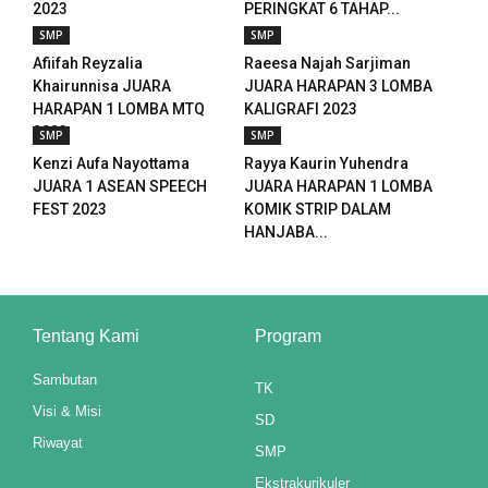
2023
PERINGKAT 6 TAHAP...
SMP
SMP
anel
Afiifah Reyzalia
Raeesa Najah Sarjiman
Khairunnisa JUARA
JUARA HARAPAN 3 LOMBA
anel
HARAPAN 1 LOMBA MTQ
KALIGRAFI 2023
2023
anel
SMP
SMP
Kenzi Aufa Nayottama
Rayya Kaurin Yuhendra
anel
JUARA 1 ASEAN SPEECH
JUARA HARAPAN 1 LOMBA
FEST 2023
KOMIK STRIP DALAM
anel
HANJABA...
anel
anel
Tentang Kami
Program
anel
Sambutan
TK
anel
Visi & Misi
SD
Riwayat
SMP
Ekstrakurikuler