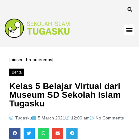
anel
[aioseo_breadcrumbs]
Berita
anel
Kelas 5 Belajar Virtual dari
Museum SD Sekolah Islam
Tugasku
Tugasku
5 March 2021
12:00 am
No Comments