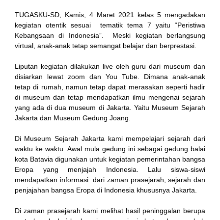
TUGASKU-SD, Kamis, 4 Maret 2021 kelas 5 mengadakan
kegiatan otentik sesuai tematik tema 7 yaitu “Peristiwa
nk
Kebangsaan di Indonesia”. Meski kegiatan berlangsung
virtual, anak-anak tetap semangat belajar dan berprestasi.
Liputan kegiatan dilakukan live oleh guru dari museum dan
disiarkan lewat zoom dan You Tube. Dimana anak-anak
tetap di rumah, namun tetap dapat merasakan seperti hadir
tın al
di museum dan tetap mendapatkan ilmu mengenai sejarah
yang ada di dua museum di Jakarta. Yaitu Museum Sejarah
anel
Jakarta dan Museum Gedung Joang.
anel
Di Museum Sejarah Jakarta kami mempelajari sejarah dari
waktu ke waktu. Awal mula gedung ini sebagai gedung balai
cort
kota Batavia digunakan untuk kegiatan pemerintahan bangsa
Eropa yang menjajah Indonesia. Lalu siswa-siswi
anel
mendapatkan informasi dari zaman prasejarah, sejarah dan
penjajahan bangsa Eropa di Indonesia khususnya Jakarta.
Di zaman prasejarah kami melihat hasil peninggalan berupa