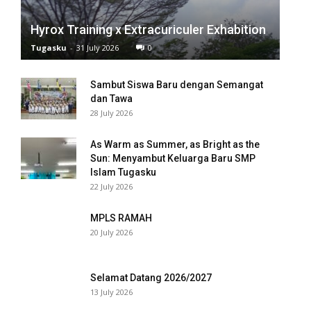
anel
Hyrox Training x Extracuriculer Exhabition
anel
Tugasku
-
31 July 2026
0
anel
Sambut Siswa Baru dengan Semangat
anel
dan Tawa
28 July 2026
anel
As Warm as Summer, as Bright as the
anel
Sun: Menyambut Keluarga Baru SMP
Islam Tugasku
anel
22 July 2026
anel
MPLS RAMAH
20 July 2026
anel
anel
Selamat Datang 2026/2027
13 July 2026
anel