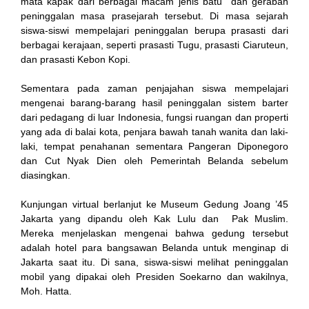
mata kapak dari berbagai macam jenis batu dan gerabah
peninggalan masa prasejarah tersebut. Di masa sejarah
anel
siswa-siswi mempelajari peninggalan berupa prasasti dari
berbagai kerajaan, seperti prasasti Tugu, prasasti Ciaruteun,
tın al
dan prasasti Kebon Kopi.
Sementara pada zaman penjajahan siswa mempelajari
mengenai barang-barang hasil peninggalan sistem barter
anel
dari pedagang di luar Indonesia, fungsi ruangan dan properti
yang ada di balai kota, penjara bawah tanah wanita dan laki-
laki, tempat penahanan sementara Pangeran Diponegoro
dan Cut Nyak Dien oleh Pemerintah Belanda sebelum
anel
diasingkan.
Kunjungan virtual berlanjut ke Museum Gedung Joang ’45
Jakarta yang dipandu oleh Kak Lulu dan Pak Muslim.
anel
Mereka menjelaskan mengenai bahwa gedung tersebut
adalah hotel para bangsawan Belanda untuk menginap di
anel
Jakarta saat itu. Di sana, siswa-siswi melihat peninggalan
mobil yang dipakai oleh Presiden Soekarno dan wakilnya,
Moh. Hatta.