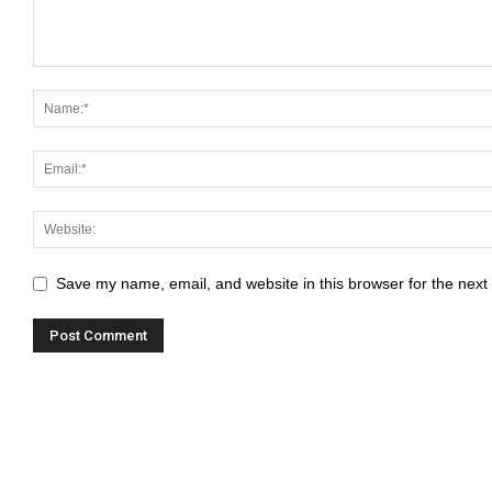
k panel
k panel
k panel
k panel
k panel
k panel
Save my name, email, and website in this browser for the next
k panel
k panel
k panel
k panel
k panel