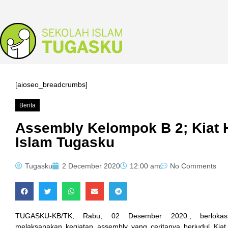
k
k
k
k panel
[aioseo_breadcrumbs]
k
Berita
k
Assembly Kelompok B 2; Kiat 
k Panel
Islam Tugasku
k
Tugasku
2 December 2020
12:00 am
No Comments
k
k
TUGASKU-KB/TK, Rabu, 02 Desember 2020., berlokas
k
melaksanakan kegiatan assembly yang ceritanya berjudul Kia