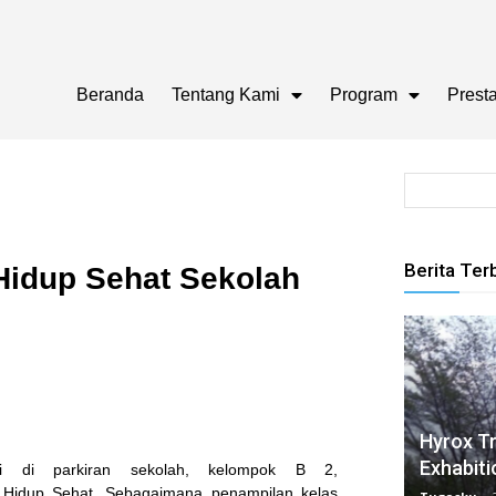
Beranda
Tentang Kami
Program
Presta
Berita Ter
Hidup Sehat Sekolah
Hyrox Tr
Exhabiti
i di parkiran sekolah, kelompok B 2,
t Hidup Sehat. Sebagaimana penampilan kelas