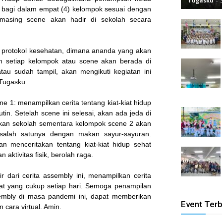
Tugasku
-
i bagi dalam empat (4) kelompok sesuai dengan
masing scene akan hadir di sekolah secara
 protokol kesehatan, dimana ananda yang akan
am setiap kelompok atau scene akan berada di
au sudah tampil, akan mengikuti kegiatan ini
 Tugasku.
ne 1: menampilkan cerita tentang kiat-kiat hidup
n. Setelah scene ini selesai, akan ada jeda di
kan sekolah sementara kelompok scene 2 akan
, salah satunya dengan makan sayur-sayuran.
 menceritakan tentang kiat-kiat hidup sehat
aktivitas fisik, berolah raga.
 dari cerita assembly ini, menampilkan cerita
rahat yang cukup setiap hari. Semoga penampilan
embly di masa pandemi ini, dapat memberikan
Event Ter
 cara virtual. Amin.