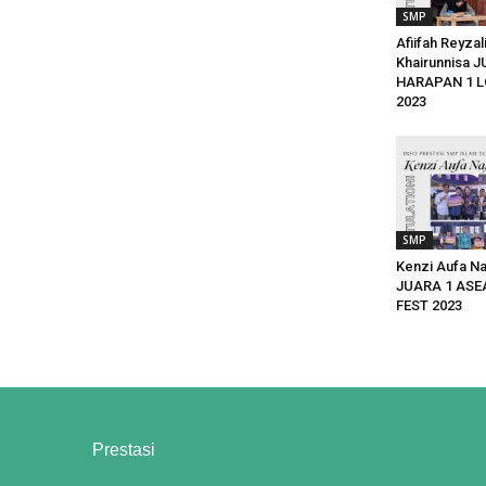
SMP
Afiifah Reyzal
Khairunnisa 
HARAPAN 1 
2023
SMP
Kenzi Aufa N
JUARA 1 ASE
FEST 2023
Prestasi