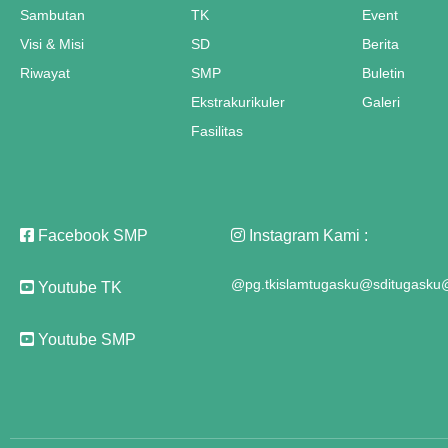
Sambutan
TK
Event
k panel
Visi & Misi
SD
Berita
Riwayat
SMP
Buletin
k panel
Ekstrakurikuler
Galeri
k panel
Fasilitas
k panel
k panel
Facebook SMP
Instagram Kami :
k panel
@pg.tkislamtugasku
@sditugasku
@
Youtube TK
k panel
k panel
Youtube SMP
k panel
k panel