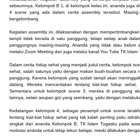
sebeumnya, Kelompok B 1, di kelompok kelas ini, ananda juga d
k
4 scene yang ada dalam cerita assembly tersebut. Masing-
bergelombang.
cklink
Kegiatan assembly ini, dilaksanakan dengan mempertimbangkan
k
tampil tidak berada di satu panggung, tetapi setiap anak dal
panggungnya masing-masing. Ananda yang tidak atau belum at
k
melalui Zoom Meeting dan juga melalui kanal You Tube TK Islam
k satın al
Dalam cerita hidup sehat yang menjadi judul cerita, kelompok sce
sehat, salah satunya yaitu dengan makan buah-buahan secara ruti
k Panel
panggung. Karena kelompok yang sudah tampil akan meninggal
datang. Mereka menceritakan tentang kiat-kiat hidup sehat
k Panel
Sementara untuk kelompok scene 3, mereka di panggung akan
lainnya, selain asupan gizi yang seimbang, yaitu dengan melakukan 
a escort
Kedatangan kelompok 4, sebagai penampil untuk scene terakhir
k Panel
tentang kiat-kiat hidup sehat yang tak kalah penting yaitu isti
singkat dari ananda Kelompok B, TK Islam Tugasku pada ass
k
motivasi ananda untuk tetap tekun belajar, meski dilakukan dengan
k