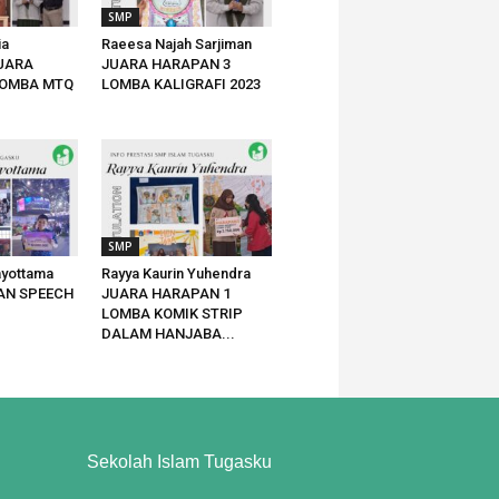
SMP
ia
Raeesa Najah Sarjiman
JUARA
JUARA HARAPAN 3
LOMBA MTQ
LOMBA KALIGRAFI 2023
SMP
ayottama
Rayya Kaurin Yuhendra
AN SPEECH
JUARA HARAPAN 1
LOMBA KOMIK STRIP
DALAM HANJABA...
Sekolah Islam Tugasku