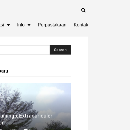
si
Info
Perpustakaan
Kontak
baru
aining x Extracuriculer
on