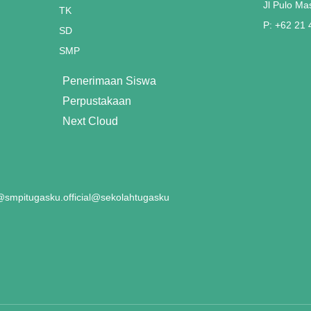
Jl Pulo Ma
TK
P: +62 21
SD
SMP
Penerimaan Siswa
Perpustakaan
Next Cloud
smpitugasku.official
@sekolahtugasku