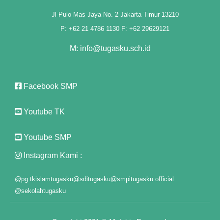
"
Jl Pulo Mas Jaya No. 2 Jakarta Timur 13210
P: +62 21 4786 1130 F: +62 29629121
M: info@tugasku.sch.id
nel
Facebook SMP
nel
Youtube TK
ş
Youtube SMP
Instagram Kami :
@pg.tkislamtugasku
@sditugasku
@smpitugasku.official
@sekolahtugasku