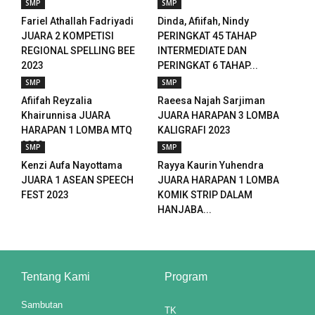
SMP
SMP
Fariel Athallah Fadriyadi
Dinda, Afiifah, Nindy
nel
JUARA 2 KOMPETISI
PERINGKAT 45 TAHAP
REGIONAL SPELLING BEE
INTERMEDIATE DAN
nel
2023
PERINGKAT 6 TAHAP...
SMP
SMP
nel
Afiifah Reyzalia
Raeesa Najah Sarjiman
nel
Khairunnisa JUARA
JUARA HARAPAN 3 LOMBA
HARAPAN 1 LOMBA MTQ
KALIGRAFI 2023
nel
2023
SMP
SMP
Kenzi Aufa Nayottama
Rayya Kaurin Yuhendra
nel
JUARA 1 ASEAN SPEECH
JUARA HARAPAN 1 LOMBA
FEST 2023
KOMIK STRIP DALAM
nel
HANJABA...
nel
nel
Tentang Kami
Program
Sambutan
TK