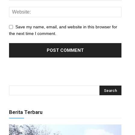
nel
nel
Save my name, email, and website in this browser for
the next time I comment.
nel
nel
nel
nel
nel
nel
Berita Terbaru
nel
nel