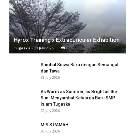
nel
nel
nel
Hyrox Training x Extracuriculer Exhabition
nel
Tugasku
-
31 July 2026
0
nel
Sambut Siswa Baru dengan Semangat
nel
dan Tawa
28 July 2026
nel
As Warm as Summer, as Bright as the
nel
Sun: Menyambut Keluarga Baru SMP
Islam Tugasku
nel
22 July 2026
nel
MPLS RAMAH
20 July 2026
nel