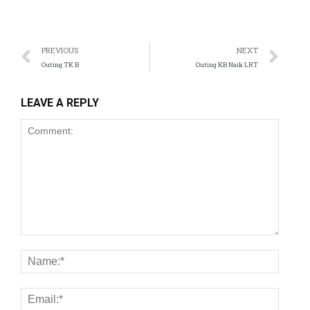
nel
nel
PREVIOUS
NEXT
Outing TK B
Outing KB Naik LRT
nel
LEAVE A REPLY
nel
nel
nel
nel
nel
nel
nel
nel