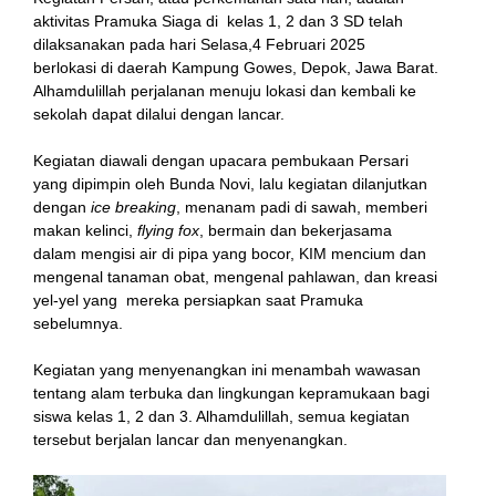
aktivitas Pramuka Siaga di kelas 1, 2 dan 3 SD telah
dilaksanakan pada hari Selasa,4 Februari 2025
berlokasi di daerah Kampung Gowes, Depok, Jawa Barat.
k
Alhamdulillah perjalanan menuju lokasi dan kembali ke
sekolah dapat dilalui dengan lancar.
Kegiatan diawali dengan upacara pembukaan Persari
yang dipimpin oleh Bunda Novi, lalu kegiatan dilanjutkan
dengan
ice breaking
, menanam padi di sawah, memberi
ın al
makan kelinci,
flying fox
, bermain dan bekerjasama
dalam mengisi air di pipa yang bocor, KIM mencium dan
nel
mengenal tanaman obat, mengenal pahlawan, dan kreasi
yel-yel yang mereka persiapkan saat Pramuka
nel
sebelumnya.
ort
Kegiatan yang menyenangkan ini menambah wawasan
tentang alam terbuka dan lingkungan kepramukaan bagi
nel
siswa kelas 1, 2 dan 3. Alhamdulillah, semua kegiatan
tersebut berjalan lancar dan menyenangkan.