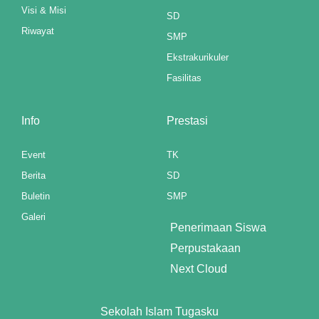
nel
Visi & Misi
SD
Riwayat
SMP
Ekstrakurikuler
nel
Fasilitas
nel
Info
Prestasi
nel
Event
TK
nel
Berita
SD
nel
Buletin
SMP
nel
Galeri
Penerimaan Siswa
nel
Perpustakaan
Next Cloud
nel
nel
Sekolah Islam Tugasku