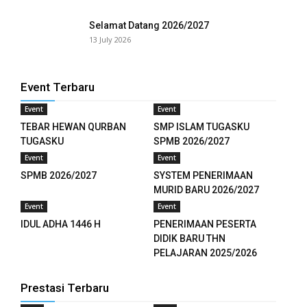
nel
Selamat Datang 2026/2027
13 July 2026
nel
nel
Event Terbaru
nel
Event
Event
TEBAR HEWAN QURBAN
SMP ISLAM TUGASKU
TUGASKU
SPMB 2026/2027
Event
Event
etleri
SPMB 2026/2027
SYSTEM PENERIMAAN
ın al
MURID BARU 2026/2027
Event
Event
nel
IDUL ADHA 1446 H
PENERIMAAN PESERTA
DIDIK BARU THN
ın al
PELAJARAN 2025/2026
nel
Prestasi Terbaru
nel