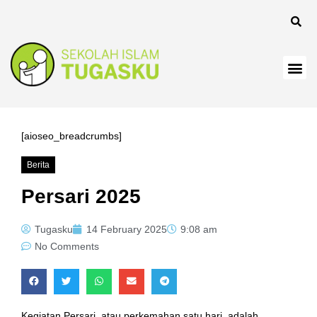
nel
[aioseo_breadcrumbs]
Berita
nel
Persari 2025
Tugasku
14 February 2025
9:08 am
No Comments
Kegiatan Persari, atau perkemahan satu hari, adalah