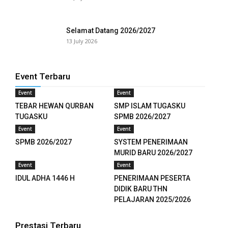
el
Selamat Datang 2026/2027
el
13 July 2026
el
Event Terbaru
el
Event
Event
TEBAR HEWAN QURBAN
SMP ISLAM TUGASKU
TUGASKU
SPMB 2026/2027
tleri
Event
Event
n al
SPMB 2026/2027
SYSTEM PENERIMAAN
MURID BARU 2026/2027
el
Event
Event
IDUL ADHA 1446 H
PENERIMAAN PESERTA
n al
DIDIK BARU THN
PELAJARAN 2025/2026
el
Prestasi Terbaru
el