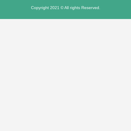
Copyright 2021 © All rights Reserved.
usu
usu
usu
usu
e mp3 downloader
ş