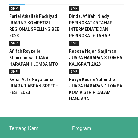
SMP
SMP
el
Fariel Athallah Fadriyadi
Dinda, Afiifah, Nindy
JUARA 2 KOMPETISI
PERINGKAT 45 TAHAP
el
REGIONAL SPELLING BEE
INTERMEDIATE DAN
2023
PERINGKAT 6 TAHAP...
el
SMP
SMP
el
Afiifah Reyzalia
Raeesa Najah Sarjiman
Khairunnisa JUARA
JUARA HARAPAN 3 LOMBA
el
HARAPAN 1 LOMBA MTQ
KALIGRAFI 2023
2023
SMP
SMP
el
Kenzi Aufa Nayottama
Rayya Kaurin Yuhendra
JUARA 1 ASEAN SPEECH
JUARA HARAPAN 1 LOMBA
el
FEST 2023
KOMIK STRIP DALAM
HANJABA...
el
el
Tentang Kami
Program