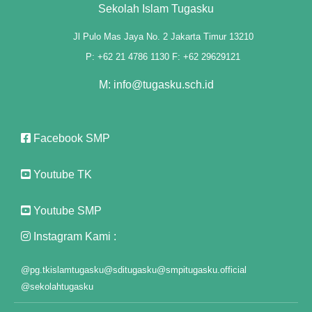
Sekolah Islam Tugasku
Jl Pulo Mas Jaya No. 2 Jakarta Timur 13210
P: +62 21 4786 1130 F: +62 29629121
M: info@tugasku.sch.id
el
el
Facebook SMP
ş
Youtube TK
Youtube SMP
Instagram Kami :
@pg.tkislamtugasku
@sditugasku
@smpitugasku.official
@sekolahtugasku