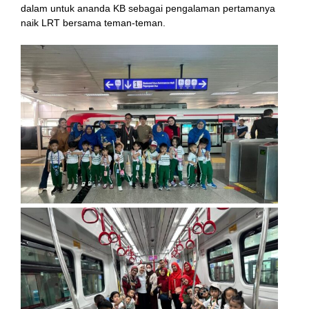
dalam untuk ananda KB sebagai pengalaman pertamanya
naik LRT bersama teman-teman.
el
n al
el
el
el
el