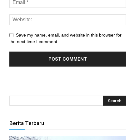
el
el
Save my name, email, and website in this browser for
el
the next time I comment.
el
el
el
el
el
el
Berita Terbaru
el