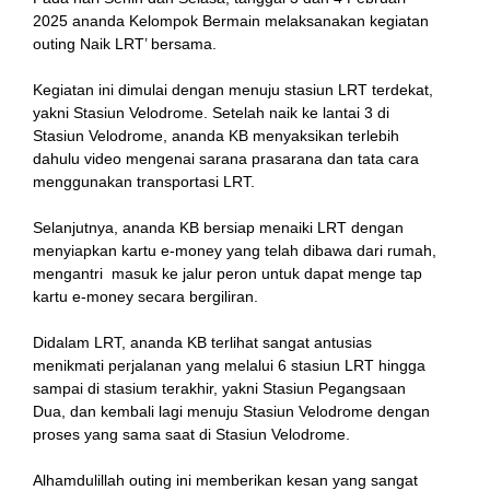
2025 ananda Kelompok Bermain melaksanakan kegiatan
outing Naik LRT’ bersama.
Kegiatan ini dimulai dengan menuju stasiun LRT terdekat,
yakni Stasiun Velodrome. Setelah naik ke lantai 3 di
Stasiun Velodrome, ananda KB menyaksikan terlebih
dahulu video mengenai sarana prasarana dan tata cara
menggunakan transportasi LRT.
n al
Selanjutnya, ananda KB bersiap menaiki LRT dengan
menyiapkan kartu e-money yang telah dibawa dari rumah,
el
mengantri masuk ke jalur peron untuk dapat menge tap
kartu e-money secara bergiliran.
el
Didalam LRT, ananda KB terlihat sangat antusias
ort
menikmati perjalanan yang melalui 6 stasiun LRT hingga
sampai di stasium terakhir, yakni Stasiun Pegangsaan
el
Dua, dan kembali lagi menuju Stasiun Velodrome dengan
proses yang sama saat di Stasiun Velodrome.
Alhamdulillah outing ini memberikan kesan yang sangat