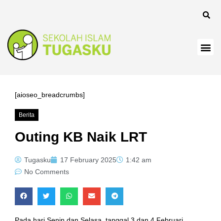
el
[aioseo_breadcrumbs]
Berita
el
Outing KB Naik LRT
Tugasku
17 February 2025
1:42 am
No Comments
Pada hari Senin dan Selasa, tanggal 3 dan 4 Februari