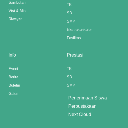
Sambutan
el
TK
Visi & Misi
SD
Riwayat
SMP
el
Ekstrakurikuler
Fasilitas
el
el
Info
Prestasi
el
Event
TK
el
Berita
SD
Buletin
SMP
el
Galeri
Penerimaan Siswa
el
Perpustakaan
el
Next Cloud
el