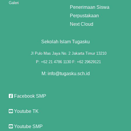
Galeri
Penerimaan Siswa
panel
Perpustakaan
panel
Next Cloud
panel
Sekolah Islam Tugasku
panel
Jl Pulo Mas Jaya No. 2 Jakarta Timur 13210
panel
P: +62 21 4786 1130 F: +62 29629121
panel
M: info@tugasku.sch.id
panel
Facebook SMP
panel
panel
Youtube TK
Youtube SMP