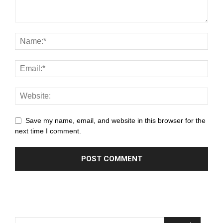
panel
panel
panel
panel
panel
panel
Save my name, email, and website in this browser for the
panel
next time I comment.
panel
panel
panel
panel