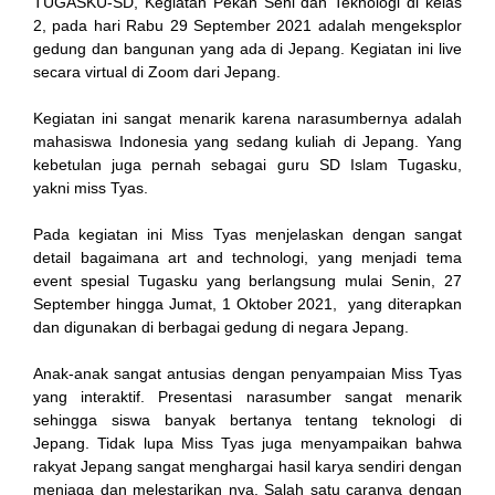
TUGASKU-SD, Kegiatan Pekan Seni dan Teknologi di kelas
2, pada hari Rabu 29 September 2021 adalah mengeksplor
gedung dan bangunan yang ada di Jepang. Kegiatan ini live
secara virtual di Zoom dari Jepang.
ink
Kegiatan ini sangat menarik karena narasumbernya adalah
mahasiswa Indonesia yang sedang kuliah di Jepang. Yang
kebetulan juga pernah sebagai guru SD Islam Tugasku,
yakni miss Tyas.
atın al
Pada kegiatan ini Miss Tyas menjelaskan dengan sangat
detail bagaimana art and technologi, yang menjadi tema
Panel
event spesial Tugasku yang berlangsung mulai Senin, 27
September hingga Jumat, 1 Oktober 2021, yang diterapkan
Panel
dan digunakan di berbagai gedung di negara Jepang.
scort
Anak-anak sangat antusias dengan penyampaian Miss Tyas
yang interaktif. Presentasi narasumber sangat menarik
Panel
sehingga siswa banyak bertanya tentang teknologi di
Jepang. Tidak lupa Miss Tyas juga menyampaikan bahwa
rakyat Jepang sangat menghargai hasil karya sendiri dengan
menjaga dan melestarikan nya. Salah satu caranya dengan