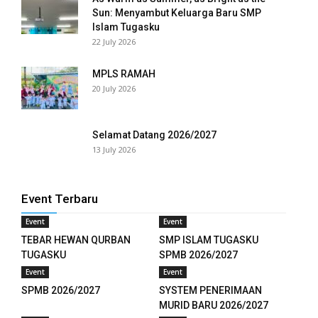
Sun: Menyambut Keluarga Baru SMP
Islam Tugasku
panel
22 July 2026
panel
MPLS RAMAH
panel
20 July 2026
panel
Selamat Datang 2026/2027
panel
13 July 2026
panel
Event Terbaru
panel
Event
Event
panel
TEBAR HEWAN QURBAN
SMP ISLAM TUGASKU
TUGASKU
SPMB 2026/2027
panel
Event
Event
SPMB 2026/2027
SYSTEM PENERIMAAN
panel
MURID BARU 2026/2027