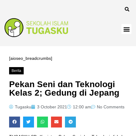
panel
[aioseo_breadcrumbs]
Berita
Panel
Pekan Seni dan Teknologi
Kelas 2; Gedung di Jepang
Tugasku
3 October 2021
12:00 am
No Comments