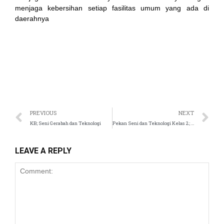
menjaga kebersihan setiap fasilitas umum yang ada di
daerahnya
panel
atın al
t
Panel
PREVIOUS
NEXT
KB; Seni Gerabah dan Teknologi
Pekan Seni dan Teknologi Kelas 2; Menjadi Arsitek
panel
u
LEAVE A REPLY
panel
panel