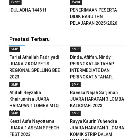
Event
Event
panel
IDUL ADHA 1446 H
PENERIMAAN PESERTA
panel
DIDIK BARU THN
PELAJARAN 2025/2026
panel
Prestasi Terbaru
panel
SMP
SMP
panel
Fariel Athallah Fadriyadi
Dinda, Afiifah, Nindy
JUARA 2 KOMPETISI
PERINGKAT 45 TAHAP
panel
REGIONAL SPELLING BEE
INTERMEDIATE DAN
2023
PERINGKAT 6 TAHAP...
panel
SMP
SMP
Afiifah Reyzalia
Raeesa Najah Sarjiman
panel
Khairunnisa JUARA
JUARA HARAPAN 3 LOMBA
HARAPAN 1 LOMBA MTQ
KALIGRAFI 2023
panel
2023
SMP
SMP
Kenzi Aufa Nayottama
Rayya Kaurin Yuhendra
panel
JUARA 1 ASEAN SPEECH
JUARA HARAPAN 1 LOMBA
FEST 2023
KOMIK STRIP DALAM
panel