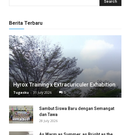
panel
panel
Berita Terbaru
panel
panel
panel
panel
panel
Hyrox Training x Extracuriculer Exhabition
Tugasku
-
31 July 2026
0
panel
Sambut Siswa Baru dengan Semangat
panel
dan Tawa
28 July 2026
panel
panel
As Warm as Summer, as Bright as the