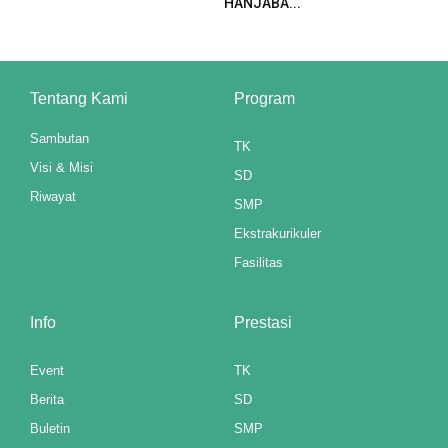
HANJABA...
panel
panel
Tentang Kami
Program
panel
Sambutan
TK
panel
Visi & Misi
SD
u
Riwayat
SMP
Ekstrakurikuler
aketleri
Fasilitas
atın al
panel
Info
Prestasi
atın al
Event
TK
Berita
SD
panel
Buletin
SMP
panel