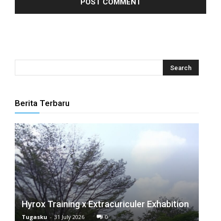
panel
panel
panel
panel
panel
Berita Terbaru
panel
panel
panel
panel
panel
Hyrox Training x Extracuriculer Exhabition
panel
Tugasku
-
31 July 2026
0