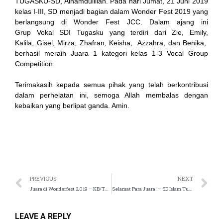
TUGASKU-SD, Alhamdulillah. Pada hari Jumat, 21 Juni 2019
kelas I-III, SD menjadi bagian dalam Wonder Fest 2019 yang
berlangsung di Wonder Fest JCC. Dalam ajang ini
Grup Vokal SDI Tugasku yang terdiri dari Zie, Emily,
ink
Kalila, Gisel, Mirza, Zhafran, Keisha, Azzahra, dan Benika,
berhasil meraih Juara 1 kategori kelas 1-3 Vocal Group
Competition.
Terimakasih kepada semua pihak yang telah berkontribusi
dalam perhelatan ini, semoga Allah membalas dengan
atın al
kebaikan yang berlipat ganda. Amin.
Panel
Panel
scort
PREVIOUS
NEXT
Panel
Juara di Wonderfest 2019 – KB/TK Islam Tugasku
Selamat Para Juara! – SD Islam Tugasku
LEAVE A REPLY