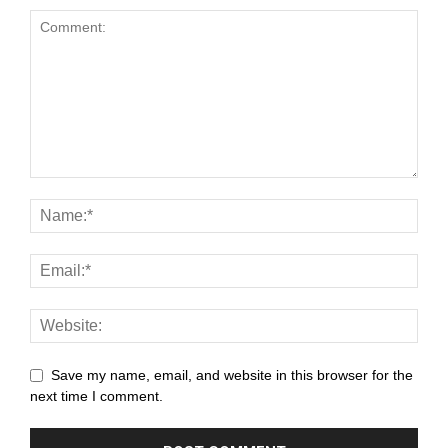
panel
atın al
st
Panel
panel
u
panel
panel
Save my name, email, and website in this browser for the
next time I comment.