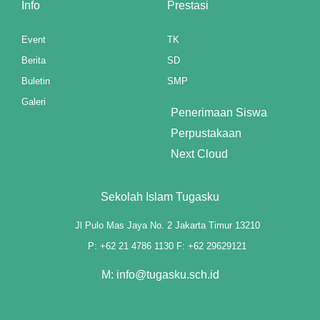
Info
Prestasi
panel
Event
TK
panel
Berita
SD
panel
Buletin
SMP
Galeri
panel
Penerimaan Siswa
Perpustakaan
u
Next Cloud
aketleri
Sekolah Islam Tugasku
atın al
Jl Pulo Mas Jaya No. 2 Jakarta Timur 13210
panel
P: +62 21 4786 1130 F: +62 29629121
atın al
M: info@tugasku.sch.id
panel
panel