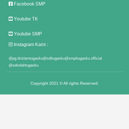
Facebook SMP
panel
Youtube TK
panel
Youtube SMP
panel
Instagram Kami :
panel
@pg.tkislamtugasku
@sditugasku
@smpitugasku.official
panel
@sekolahtugasku
panel
Copyright 2021 © All rights Reserved.
panel
panel
panel