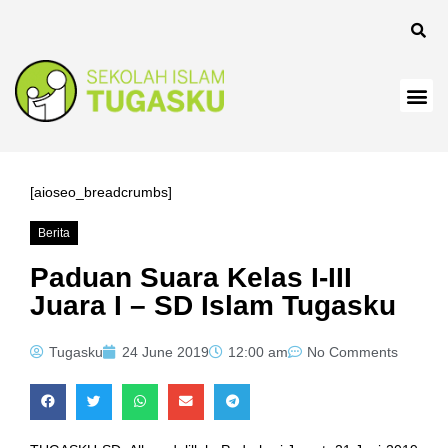
panel
[aioseo_breadcrumbs]
Berita
Panel
Paduan Suara Kelas I-III
Juara I – SD Islam Tugasku
Tugasku
24 June 2019
12:00 am
No Comments