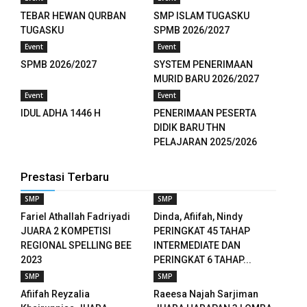
TEBAR HEWAN QURBAN
SMP ISLAM TUGASKU
panel
TUGASKU
SPMB 2026/2027
Event
Event
panel
SPMB 2026/2027
SYSTEM PENERIMAAN
MURID BARU 2026/2027
panel
Event
Event
panel
IDUL ADHA 1446 H
PENERIMAAN PESERTA
DIDIK BARU THN
panel
PELAJARAN 2025/2026
panel
Prestasi Terbaru
panel
SMP
SMP
Fariel Athallah Fadriyadi
Dinda, Afiifah, Nindy
panel
JUARA 2 KOMPETISI
PERINGKAT 45 TAHAP
REGIONAL SPELLING BEE
INTERMEDIATE DAN
panel
2023
PERINGKAT 6 TAHAP...
SMP
SMP
panel
Afiifah Reyzalia
Raeesa Najah Sarjiman