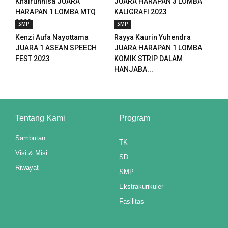
Khairunnisa JUARA
JUARA HARAPAN 3 LOMBA
panel
HARAPAN 1 LOMBA MTQ
KALIGRAFI 2023
2023
SMP
SMP
panel
Kenzi Aufa Nayottama
Rayya Kaurin Yuhendra
JUARA 1 ASEAN SPEECH
JUARA HARAPAN 1 LOMBA
panel
FEST 2023
KOMIK STRIP DALAM
HANJABA...
panel
panel
panel
Tentang Kami
Program
panel
Sambutan
TK
Visi & Misi
panel
SD
Riwayat
SMP
panel
Ekstrakurikuler
panel
Fasilitas
panel