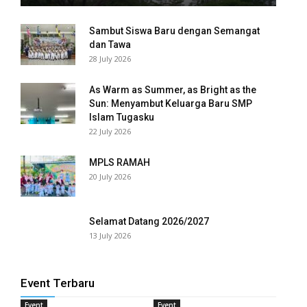
panel
Sambut Siswa Baru dengan Semangat
dan Tawa
panel
28 July 2026
panel
As Warm as Summer, as Bright as the
panel
Sun: Menyambut Keluarga Baru SMP
Islam Tugasku
22 July 2026
panel
panel
MPLS RAMAH
20 July 2026
panel
panel
Selamat Datang 2026/2027
13 July 2026
panel
panel
Event Terbaru
panel
Event
Event