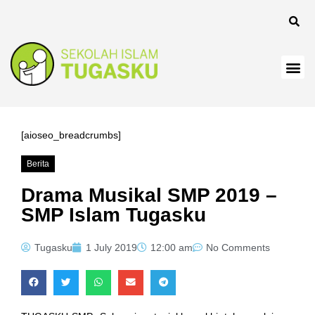
cklink
cklink
cklink
cklink panel
cklink
[aioseo_breadcrumbs]
cklink
Berita
cklink Panel
Drama Musikal SMP 2019 –
SMP Islam Tugasku
cklink
cklink
Tugasku
1 July 2019
12:00 am
No Comments
cklink
cklink