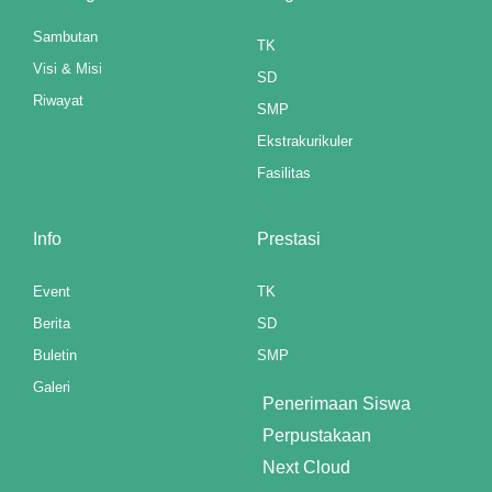
cklink Panel
Sambutan
TK
reameast
Visi & Misi
SD
Riwayat
cklink Panel
SMP
Ekstrakurikuler
cklink Panel
Fasilitas
cklink Panel
Info
Prestasi
cklink Panel
cklink Panel
Event
TK
Berita
SD
cklink Panel
Buletin
SMP
cklink Panel
Galeri
Penerimaan Siswa
cklink Panel
Perpustakaan
Next Cloud
cklink panel