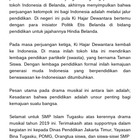
tokoh Indonesia di Belanda, akhirnya menyimpulkan bahwa
perjuangan kelompok ini bagi Indonesia adalah melalui jalur
cklink panel
pendidikan. Di negeri ini pula Ki Hajar Dewantara bertemu
dengan para inisiator Politik Etis Belanda di bidang
cklink satın al
pendidikan untuk jajahannya Hindia Belanda.
reameast
Pada masa perjuangan ketiga, Ki Hajar Dewantara kembali
ke Indonesia. Di masa inilah tokoh kita ini mendirikan
cklink Panel
lembaga pendiikan partikelir (swasta), yang bernama Taman
Siswa. Dengan lembaga pendidikan formal inilah kemajuan
cklink
generasi muda Indonesia yang berpendidikan dan
berwawasan ke-Indonesiaan ditumbuhkan.
cklink panel
Pesan utama pada drama musikal ini antara lain adalah;
sal oku
Kesadaran bahwa pendidikan adalah unsur penting bagi
kemajuan suatu bangsa.
cklink panel
Selamat untuk SMP Islam Tugasku atas kerennya drama
cklink panel
musikal tahun 2019 ini. Terimakasih atas supportnya dalam
kegiatan ini kepada Dinas Penddikan Jakarta Timur, Yayasan
luminati
Bina Tugasku, POMG, Orangtua siswa, dan siswa-siswi SMP