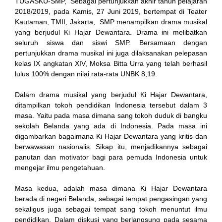
TUGASKU-SMP, Sebagai pertunjukkan akhir tahun pelajaran
2018/2019, pada Kamis, 27 Juni 2019, bertempat di Teater
cklink
Kautaman, TMII, Jakarta, SMP menampilkan drama musikal
yang berjudul Ki Hajar Dewantara. Drama ini melibatkan
y Hacklink
seluruh siswa dan siswi SMP. Bersamaan dengan
pertunjukkan drama musikal ini juga dilaksanakan pelepasan
cklink
kelas IX angkatan XIV, Moksa Bitta Urra yang telah berhasil
lulus 100% dengan nilai rata-rata UNBK 8,19.
cklink
Dalam drama musikal yang berjudul Ki Hajar Dewantara,
cklink satın al
ditampilkan tokoh pendidikan Indonesia tersebut dalam 3
masa. Yaitu pada masa dimana sang tokoh duduk di bangku
cklink Panel
sekolah Belanda yang ada di Indonesia. Pada masa ini
digambarkan bagaimana Ki Hajar Dewantara yang kritis dan
cklink Panel
berwawasan nasionalis. Sikap itu, menjadikannya sebagai
panutan dan motivator bagi para pemuda Indonesia untuk
panca escort
mengejar ilmu pengetahuan.
cklink Panel
Masa kedua, adalah masa dimana Ki Hajar Dewantara
berada di negeri Belanda, sebagai tempat pengasingan yang
cklink
sekaligus juga sebagai tempat sang tokoh menuntut ilmu
pendidikan. Dalam diskusi yang berlangsung pada sesama
cklink