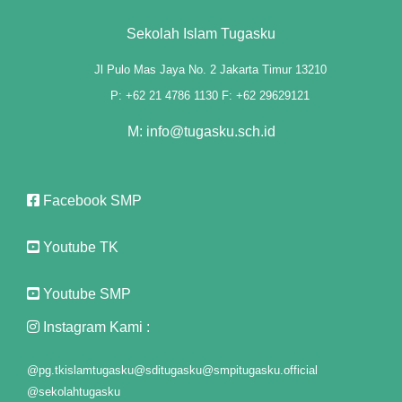
alla shoot"
Sekolah Islam Tugasku
يلا ش
Jl Pulo Mas Jaya No. 2 Jakarta Timur 13210
P: +62 21 4786 1130 F: +62 29629121
lla shoot
M: info@tugasku.sch.id
cklink panel
cklink panel
Facebook SMP
cklink giriş
Youtube TK
jobet
jobet
Youtube SMP
jobet
Instagram Kami :
jobet
@pg.tkislamtugasku
@sditugasku
@smpitugasku.official
@sekolahtugasku
casino