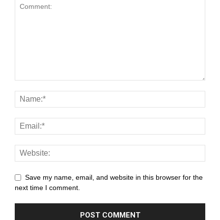
cklink panel
cklink panel
cklink panel
cklink panel
cklink panel
cklink panel
cklink panel
cklink panel
cklink panel
Save my name, email, and website in this browser for the
next time I comment.
cklink panel
cklink panel