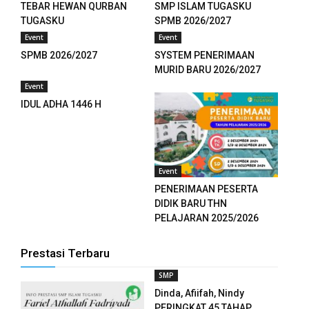
TEBAR HEWAN QURBAN
SMP ISLAM TUGASKU
cklink panel
TUGASKU
SPMB 2026/2027
Event
Event
cklink panel
SPMB 2026/2027
SYSTEM PENERIMAAN
MURID BARU 2026/2027
cklink panel
Event
cklink panel
IDUL ADHA 1446 H
sal Oku
cklink paketleri
Event
PENERIMAAN PESERTA
cklink satın al
DIDIK BARU THN
PELAJARAN 2025/2026
cklink panel
cklink satın al
Prestasi Terbaru
SMP
cklink panel
Dinda, Afiifah, Nindy
cklink panel
PERINGKAT 45 TAHAP