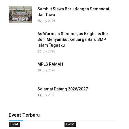
cklink panel
Sambut Siswa Baru dengan Semangat
dan Tawa
cklink panel
28 July 2026
cklink panel
As Warm as Summer, as Bright as the
cklink panel
Sun: Menyambut Keluarga Baru SMP
Islam Tugasku
22 July 2026
cklink panel
cklink panel
MPLS RAMAH
20 July 2026
cklink panel
cklink panel
Selamat Datang 2026/2027
13 July 2026
cklink panel
cklink panel
Event Terbaru
cklink panel
Event
Event