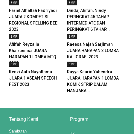
SMP
SMP
Fariel Athallah Fadriyadi
Dinda, Afiifah, Nindy
JUARA 2 KOMPETISI
PERINGKAT 45 TAHAP
REGIONAL SPELLING BEE
INTERMEDIATE DAN
2023
PERINGKAT 6 TAHAP...
SMP
SMP
Afiifah Reyzalia
Raeesa Najah Sarjiman
Khairunnisa JUARA
JUARA HARAPAN 3 LOMBA
HARAPAN 1 LOMBA MTQ
KALIGRAFI 2023
2023
SMP
SMP
Kenzi Aufa Nayottama
Rayya Kaurin Yuhendra
JUARA 1 ASEAN SPEECH
JUARA HARAPAN 1 LOMBA
FEST 2023
KOMIK STRIP DALAM
HANJABA...
Tentang Kami
Program
Sambutan
TK