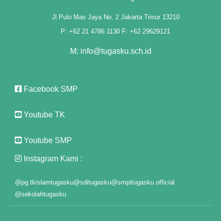
3 downloader
Jl Pulo Mas Jaya No. 2 Jakarta Timur 13210
P: +62 21 4786 1130 F: +62 29629121
M: info@tugasku.sch.id
Facebook SMP
Youtube TK
Youtube SMP
Instagram Kami :
@pg.tkislamtugasku
@sditugasku
@smpitugasku.official
@sekolahtugasku