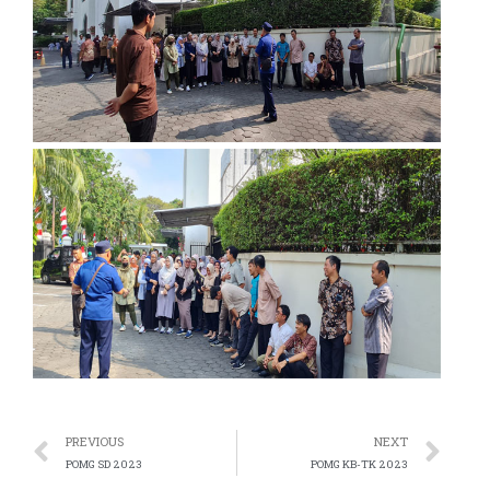
 panel
 satın al
ast
 Panel
 panel
ku
 panel
 panel
PREVIOUS
NEXT
i
POMG SD 2023
POMG KB-TK 2023