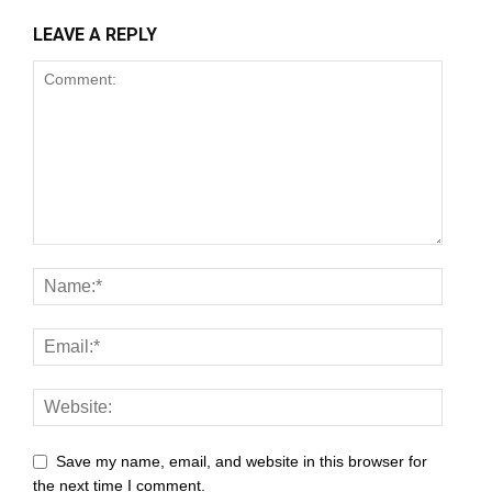
 panel
LEAVE A REPLY
 panel
 panel
 panel
 panel
 panel
 panel
 panel
 panel
 panel
Save my name, email, and website in this browser for
 panel
the next time I comment.