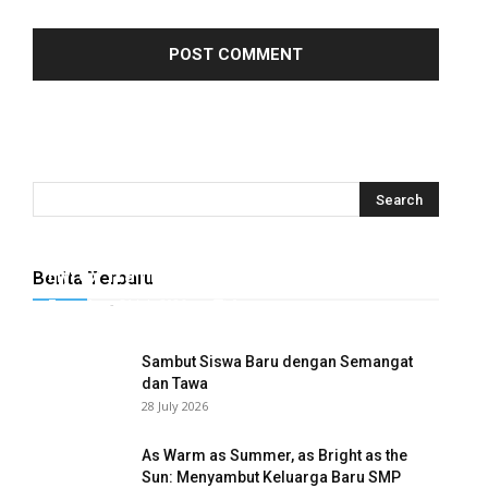
 panel
 panel
 panel
 panel
 panel
 panel
Hyrox Training x Extracuriculer Exhabition
Berita Terbaru
 panel
Tugasku
-
31 July 2026
0
 panel
Sambut Siswa Baru dengan Semangat
dan Tawa
 panel
28 July 2026
 panel
As Warm as Summer, as Bright as the
Sun: Menyambut Keluarga Baru SMP
 panel