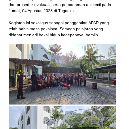
dan prosedur evakuasi serta pemadaman api kecil pada
Jumat, 04 Agustus 2023 di Tugasku.
link
Kegiatan ini sekaligus sebagai penggantian APAR yang
telah habis masa pakainya. Semoga pelajaran yang
didapat menjadi bekal hidup kedepannya. Aamiin.
 satın al
 Panel
 Panel
 escort
 Panel