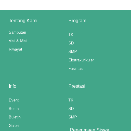
 panel
 panel
Tentang Kami
Program
 panel
Sambutan
TK
Visi & Misi
SD
 panel
Riwayat
SMP
ku
Ekstrakurikuler
 paketleri
Fasilitas
 satın al
Info
Prestasi
 panel
Event
TK
 satın al
Berita
SD
Buletin
SMP
 panel
Galeri
Penerimaan Siswa
 panel