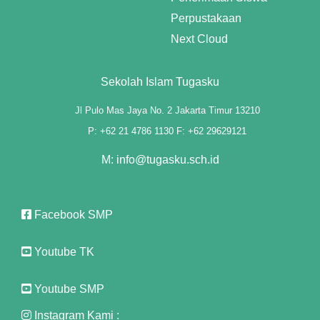
Perpustakaan
 panel
Next Cloud
 panel
Sekolah Islam Tugasku
 panel
Jl Pulo Mas Jaya No. 2 Jakarta Timur 13210
 panel
P: +62 21 4786 1130 F: +62 29629121
 panel
M: info@tugasku.sch.id
 panel
 panel
Facebook SMP
 panel
Youtube TK
 panel
Youtube SMP
Instagram Kami :