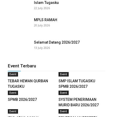
Islam Tugasku
22 July 2026
 panel
MPLS RAMAH
 panel
20 July 2026
 panel
Selamat Datang 2026/2027
 panel
13 July 2026
 panel
 panel
Event Terbaru
Event
Event
 panel
TEBAR HEWAN QURBAN
SMP ISLAM TUGASKU
TUGASKU
SPMB 2026/2027
 panel
Event
Event
 panel
SPMB 2026/2027
SYSTEM PENERIMAAN
MURID BARU 2026/2027
 panel
Event
Event