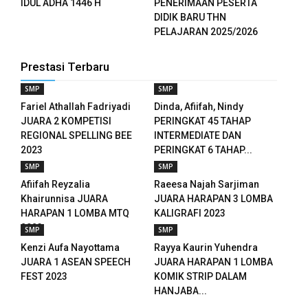
IDUL ADHA 1446 H
PENERIMAAN PESERTA
 panel
DIDIK BARU THN
PELAJARAN 2025/2026
 panel
 panel
Prestasi Terbaru
SMP
SMP
 panel
Fariel Athallah Fadriyadi
Dinda, Afiifah, Nindy
JUARA 2 KOMPETISI
PERINGKAT 45 TAHAP
 panel
REGIONAL SPELLING BEE
INTERMEDIATE DAN
2023
PERINGKAT 6 TAHAP...
 panel
SMP
SMP
 panel
Afiifah Reyzalia
Raeesa Najah Sarjiman
Khairunnisa JUARA
JUARA HARAPAN 3 LOMBA
 panel
HARAPAN 1 LOMBA MTQ
KALIGRAFI 2023
2023
SMP
SMP
 panel
Kenzi Aufa Nayottama
Rayya Kaurin Yuhendra
JUARA 1 ASEAN SPEECH
JUARA HARAPAN 1 LOMBA
 panel
FEST 2023
KOMIK STRIP DALAM
HANJABA...
 panel