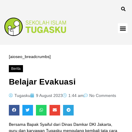
 panel
[aioseo_breadcrumbs]
Berita
 Panel
Belajar Evakuasi
Tugasku
9 August 2023
1:44 am
No Comments
Bersama Bapak Syaiful dari Dinas Damkar DKI Jakarta,
guru dan karyawan Tugasku mengulang kembali tata cara