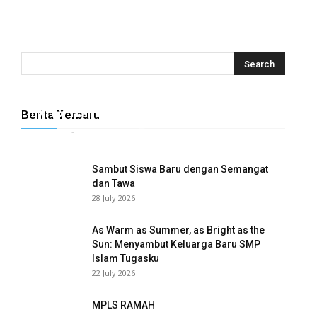
Hyrox Training x Extracuriculer Exhabition
Berita Terbaru
Tugasku
-
31 July 2026
0
Sambut Siswa Baru dengan Semangat
dan Tawa
28 July 2026
As Warm as Summer, as Bright as the
Sun: Menyambut Keluarga Baru SMP
Islam Tugasku
22 July 2026
MPLS RAMAH