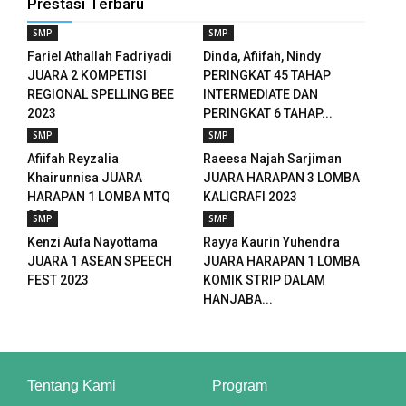
Prestasi Terbaru
SMP
SMP
Fariel Athallah Fadriyadi
Dinda, Afiifah, Nindy
JUARA 2 KOMPETISI
PERINGKAT 45 TAHAP
REGIONAL SPELLING BEE
INTERMEDIATE DAN
2023
PERINGKAT 6 TAHAP...
SMP
SMP
Afiifah Reyzalia
Raeesa Najah Sarjiman
Khairunnisa JUARA
JUARA HARAPAN 3 LOMBA
HARAPAN 1 LOMBA MTQ
KALIGRAFI 2023
2023
SMP
SMP
Kenzi Aufa Nayottama
Rayya Kaurin Yuhendra
JUARA 1 ASEAN SPEECH
JUARA HARAPAN 1 LOMBA
FEST 2023
KOMIK STRIP DALAM
HANJABA...
Tentang Kami
Program