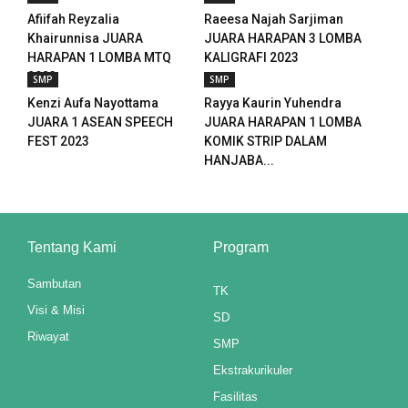
Afiifah Reyzalia
Raeesa Najah Sarjiman
Khairunnisa JUARA
JUARA HARAPAN 3 LOMBA
HARAPAN 1 LOMBA MTQ
KALIGRAFI 2023
2023
SMP
SMP
Kenzi Aufa Nayottama
Rayya Kaurin Yuhendra
JUARA 1 ASEAN SPEECH
JUARA HARAPAN 1 LOMBA
FEST 2023
KOMIK STRIP DALAM
HANJABA...
Tentang Kami
Program
Sambutan
TK
Visi & Misi
SD
Riwayat
SMP
Ekstrakurikuler
Fasilitas