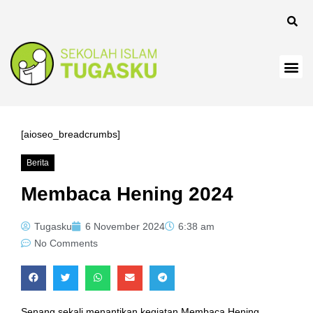
[aioseo_breadcrumbs]
Berita
Membaca Hening 2024
Tugasku
6 November 2024
6:38 am
No Comments
Senang sekali menantikan kegiatan Membaca Hening