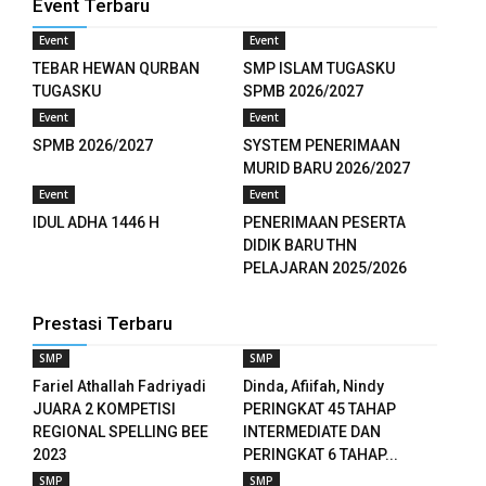
Event Terbaru
Event
Event
TEBAR HEWAN QURBAN
SMP ISLAM TUGASKU
TUGASKU
SPMB 2026/2027
Event
Event
SPMB 2026/2027
SYSTEM PENERIMAAN
MURID BARU 2026/2027
Event
Event
IDUL ADHA 1446 H
PENERIMAAN PESERTA
DIDIK BARU THN
PELAJARAN 2025/2026
Prestasi Terbaru
SMP
SMP
Fariel Athallah Fadriyadi
Dinda, Afiifah, Nindy
JUARA 2 KOMPETISI
PERINGKAT 45 TAHAP
ş
REGIONAL SPELLING BEE
INTERMEDIATE DAN
2023
PERINGKAT 6 TAHAP...
SMP
SMP