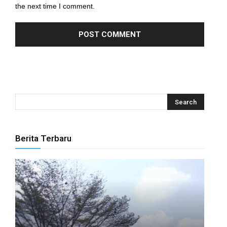
the next time I comment.
l
l
l
l
l
l
Berita Terbaru
l
l
l
l