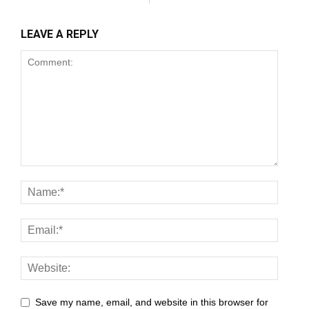
l
LEAVE A REPLY
l
l
l
l
l
l
l
l
l
Save my name, email, and website in this browser for
l