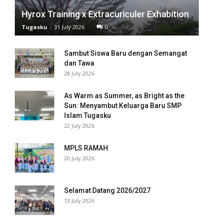
l
Hyrox Training x Extracuriculer Exhabition
l
Tugasku
-
31 July 2026
0
l
Sambut Siswa Baru dengan Semangat
dan Tawa
l
28 July 2026
l
As Warm as Summer, as Bright as the
Sun: Menyambut Keluarga Baru SMP
l
Islam Tugasku
22 July 2026
l
MPLS RAMAH
l
20 July 2026
l
Selamat Datang 2026/2027
l
13 July 2026
l