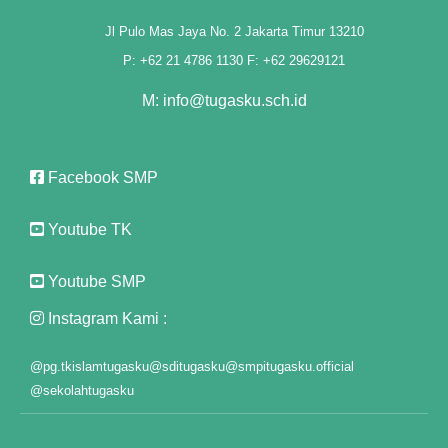
Jl Pulo Mas Jaya No. 2 Jakarta Timur 13210
P: +62 21 4786 1130 F: +62 29629121
M: info@tugasku.sch.id
l
Facebook SMP
l
Youtube TK
Youtube SMP
Instagram Kami :
@pg.tkislamtugasku
@sditugasku
@smpitugasku.official
@sekolahtugasku