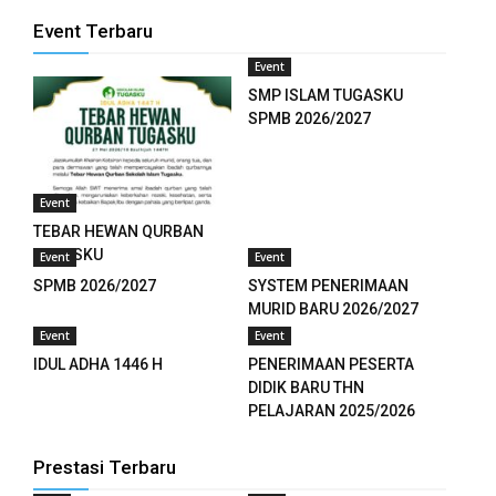
l
Event Terbaru
Event
l
SMP ISLAM TUGASKU
SPMB 2026/2027
l
l
Event
TEBAR HEWAN QURBAN
TUGASKU
Event
Event
leri
SPMB 2026/2027
SYSTEM PENERIMAAN
 al
MURID BARU 2026/2027
Event
Event
l
IDUL ADHA 1446 H
PENERIMAAN PESERTA
DIDIK BARU THN
 al
PELAJARAN 2025/2026
l
Prestasi Terbaru
l