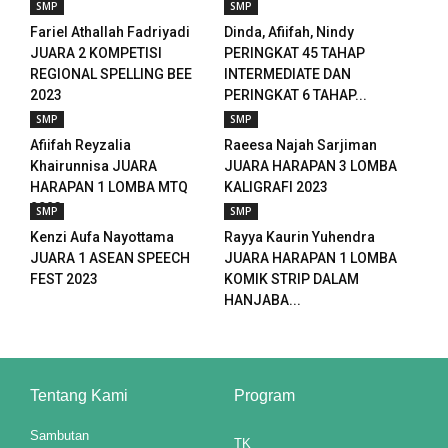
SMP
SMP
Fariel Athallah Fadriyadi
Dinda, Afiifah, Nindy
l
JUARA 2 KOMPETISI
PERINGKAT 45 TAHAP
REGIONAL SPELLING BEE
INTERMEDIATE DAN
l
2023
PERINGKAT 6 TAHAP...
SMP
SMP
l
Afiifah Reyzalia
Raeesa Najah Sarjiman
l
Khairunnisa JUARA
JUARA HARAPAN 3 LOMBA
HARAPAN 1 LOMBA MTQ
KALIGRAFI 2023
l
2023
SMP
SMP
Kenzi Aufa Nayottama
Rayya Kaurin Yuhendra
l
JUARA 1 ASEAN SPEECH
JUARA HARAPAN 1 LOMBA
FEST 2023
KOMIK STRIP DALAM
l
HANJABA...
l
l
Tentang Kami
Program
Sambutan
TK