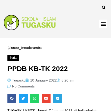
l
[aioseo_breadcrumbs]
Berita
el
PPDB KB-TK 2022
Tugasku
10 January 2022
5:20 am
No Comments
TUGASKU-KB/TK, Jumat, 7 Januari 2022, di hall sekolah,