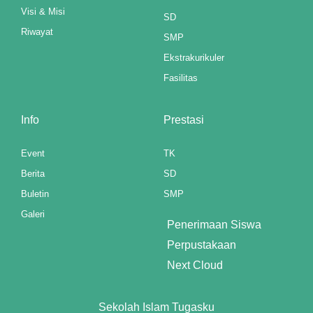
el
Visi & Misi
SD
Riwayat
SMP
Ekstrakurikuler
el
Fasilitas
el
Info
Prestasi
el
el
Event
TK
Berita
SD
el
Buletin
SMP
el
Galeri
Penerimaan Siswa
el
Perpustakaan
Next Cloud
el
l
Sekolah Islam Tugasku