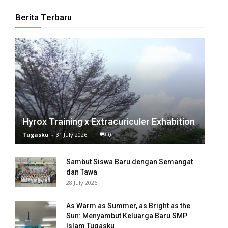
l
Berita Terbaru
l
l
l
l
l
Hyrox Training x Extracuriculer Exhabition
Tugasku
-
31 July 2026
0
l
Sambut Siswa Baru dengan Semangat
l
dan Tawa
28 July 2026
l
l
As Warm as Summer, as Bright as the
Sun: Menyambut Keluarga Baru SMP
Islam Tugasku
l