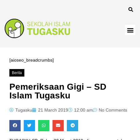
l
[aioseo_breadcrumbs]
Berita
el
Pemeriksaan Gigi – SD
Islam Tugasku
Tugasku
21 March 2019
12:00 am
No Comments