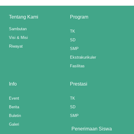
l
Tentang Kami
Program
l
Sambutan
TK
l
Visi & Misi
SD
l
Riwayat
SMP
Ekstrakurikuler
l
Fasilitas
l
Info
Prestasi
leri
Event
TK
Berita
SD
l
Buletin
SMP
 al
Galeri
Penerimaan Siswa
l