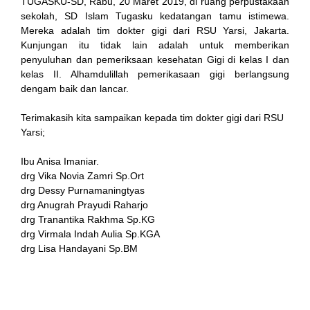
TUGASKU-SD, Rabu, 20 Maret 2019, di ruang perpustakaan
sekolah, SD Islam Tugasku kedatangan tamu istimewa.
Mereka adalah tim dokter gigi dari RSU Yarsi, Jakarta.
Kunjungan itu tidak lain adalah untuk memberikan
penyuluhan dan pemeriksaan kesehatan Gigi di kelas I dan
kelas II. Alhamdulillah pemerikasaan gigi berlangsung
dengam baik dan lancar.
Terimakasih kita sampaikan kepada tim dokter gigi dari RSU
Yarsi;
 al
Ibu Anisa Imaniar.
el
drg Vika Novia Zamri Sp.Ort
drg Dessy Purnamaningtyas
el
drg Anugrah Prayudi Raharjo
drg Tranantika Rakhma Sp.KG
rt
drg Virmala Indah Aulia Sp.KGA
drg Lisa Handayani Sp.BM
el