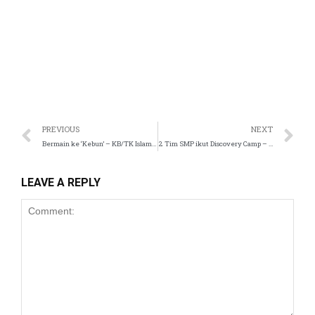
l
 al
PREVIOUS
NEXT
Bermain ke ‘Kebun’ – KB/TK Islam Tugasku
2 Tim SMP ikut Discovery Camp – SMP Islam Tugasku
el
LEAVE A REPLY
l
l