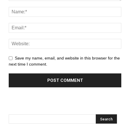
l
l
l
l
Save my name, email, and website in this browser for the
l
next time I comment.
l
l
l
l
l