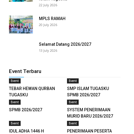
22 July 2026
l
MPLS RAMAH
l
20 July 2026
l
Selamat Datang 2026/2027
l
13 July 2026
l
Event Terbaru
l
Event
Event
l
TEBAR HEWAN QURBAN
SMP ISLAM TUGASKU
TUGASKU
SPMB 2026/2027
l
Event
Event
SPMB 2026/2027
SYSTEM PENERIMAAN
l
MURID BARU 2026/2027
Event
Event
l
IDUL ADHA 1446 H
PENERIMAAN PESERTA