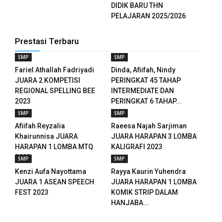
l
DIDIK BARU THN
PELAJARAN 2025/2026
l
Prestasi Terbaru
l
SMP
SMP
l
Fariel Athallah Fadriyadi
Dinda, Afiifah, Nindy
JUARA 2 KOMPETISI
PERINGKAT 45 TAHAP
l
REGIONAL SPELLING BEE
INTERMEDIATE DAN
2023
PERINGKAT 6 TAHAP...
l
SMP
SMP
Afiifah Reyzalia
Raeesa Najah Sarjiman
l
Khairunnisa JUARA
JUARA HARAPAN 3 LOMBA
HARAPAN 1 LOMBA MTQ
KALIGRAFI 2023
l
2023
SMP
SMP
Kenzi Aufa Nayottama
Rayya Kaurin Yuhendra
l
JUARA 1 ASEAN SPEECH
JUARA HARAPAN 1 LOMBA
FEST 2023
KOMIK STRIP DALAM
l
HANJABA...
l