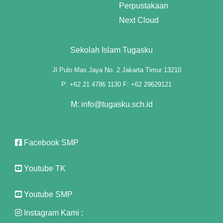
Perpustakaan
 al
Next Cloud
l
Sekolah Islam Tugasku
l
Jl Pulo Mas Jaya No. 2 Jakarta Timur 13210
l
P: +62 21 4786 1130 F: +62 29629121
l
M: info@tugasku.sch.id
l
Facebook SMP
l
l
Youtube TK
l
Youtube SMP
l
Instagram Kami :