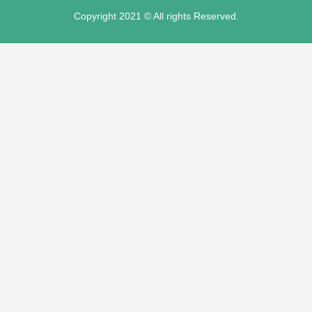
Copyright 2021 © All rights Reserved.
t"
t
anel
anel
riş