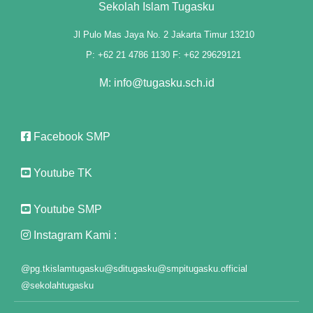
Sekolah Islam Tugasku
anel
Jl Pulo Mas Jaya No. 2 Jakarta Timur 13210
t
P: +62 21 4786 1130 F: +62 29629121
anel
M: info@tugasku.sch.id
anel
anel
Facebook SMP
anel
Youtube TK
anel
Youtube SMP
anel
Instagram Kami :
anel
@pg.tkislamtugasku
@sditugasku
@smpitugasku.official
anel
@sekolahtugasku
anel