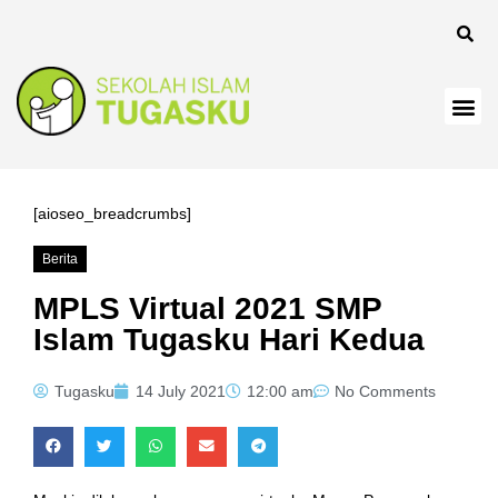
anel
[aioseo_breadcrumbs]
Berita
anel
MPLS Virtual 2021 SMP
Islam Tugasku Hari Kedua
Tugasku
14 July 2021
12:00 am
No Comments