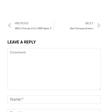
anel
anel
PREVIOUS
NEXT
anel
MPLS Virtual 2021 SMP Islam Tugasku
Hari Pertama Kelas 1
anel
LEAVE A REPLY
anel
anel
anel
anel
anel
anel
anel