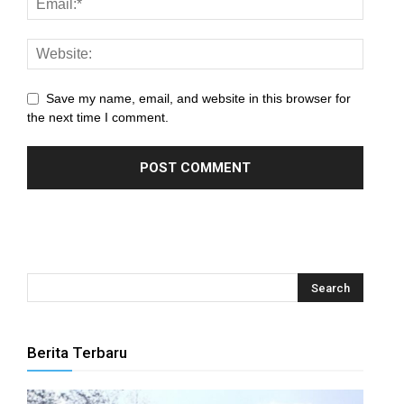
anel
anel
anel
Save my name, email, and website in this browser for
the next time I comment.
anel
anel
anel
anel
anel
anel
Berita Terbaru
anel
anel