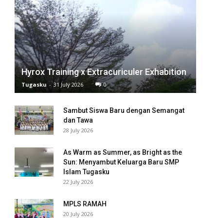
anel
anel
anel
Hyrox Training x Extracuriculer Exhabition
anel
Tugasku
-
31 July 2026
0
anel
Sambut Siswa Baru dengan Semangat
dan Tawa
anel
28 July 2026
anel
As Warm as Summer, as Bright as the
anel
Sun: Menyambut Keluarga Baru SMP
Islam Tugasku
22 July 2026
anel
anel
MPLS RAMAH
20 July 2026