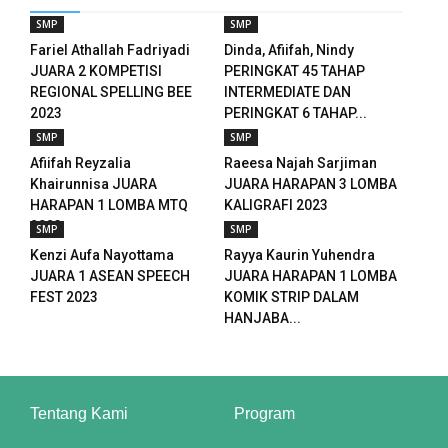
anel
SMP
SMP
Fariel Athallah Fadriyadi
Dinda, Afiifah, Nindy
anel
JUARA 2 KOMPETISI
PERINGKAT 45 TAHAP
REGIONAL SPELLING BEE
INTERMEDIATE DAN
anel
2023
PERINGKAT 6 TAHAP...
SMP
SMP
anel
Afiifah Reyzalia
Raeesa Najah Sarjiman
Khairunnisa JUARA
JUARA HARAPAN 3 LOMBA
u
HARAPAN 1 LOMBA MTQ
KALIGRAFI 2023
2023
SMP
SMP
aketleri
Kenzi Aufa Nayottama
Rayya Kaurin Yuhendra
JUARA 1 ASEAN SPEECH
JUARA HARAPAN 1 LOMBA
tın al
FEST 2023
KOMIK STRIP DALAM
HANJABA...
anel
tın al
anel
Tentang Kami
Program
anel