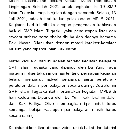
Meski dilaksanakan secara virtual, Masa Pengenalan
Lingkungan Sekolah 2021 untuk angkatan ke-19 SMP
Islam Tugasku tetap berjalan dengan semarak. Selasa, 13
Juli 2021, adalah hari kedua pelaksanaan MPLS 2021.
ink
Kegiatan hari ini dibuka dengan pengenalan kebiasaan
baik di SMP Islam Tugasku yaitu pengucapan ikrar dan
student attitude
serta sholat dhuha dan doanya bersama
Pak Ikhwan. Dilanjutkan dengan materi karakter-karakter
Muslim yang dipandu oleh Pak Imron.
tın al
Materi kedua di hari ini adalah tentang kegiatan belajar di
SMP Islam Tugasku yang dipandu oleh Bu Yuni. Pada
anel
materi ini, disertakan informasi tentang persiapan kegiatan
belajar mengajar, jadwal pelajaran, serta peraturan-
anel
peraturan dalam pembelajaran secara daring. Dua alumni
SMP Islam Tugasku ikut meramaikan kegiatan MPLS di
scort
hari kedua ini. Dipandu oleh Bu Yuni, Kak Ibrahim Jaler
dan Kak Fathya Olive membagikan tips untuk terus
anel
semangat belajar walaupun pembelajaran masih harus
secara daring.
Kegiatan dilanjutkan dengan video unjuk bakat dan tutorial