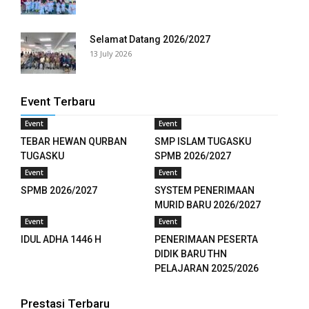
anel
anel
Selamat Datang 2026/2027
13 July 2026
anel
anel
Event Terbaru
anel
Event
Event
TEBAR HEWAN QURBAN
SMP ISLAM TUGASKU
anel
TUGASKU
SPMB 2026/2027
Event
Event
anel
SPMB 2026/2027
SYSTEM PENERIMAAN
MURID BARU 2026/2027
anel
Event
Event
anel
IDUL ADHA 1446 H
PENERIMAAN PESERTA
DIDIK BARU THN
anel
PELAJARAN 2025/2026
anel
Prestasi Terbaru