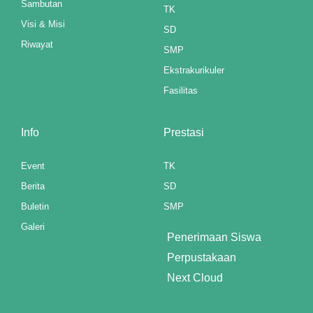
Sambutan
TK
Visi & Misi
anel
SD
Riwayat
SMP
anel
Ekstrakurikuler
anel
Fasilitas
anel
Info
Prestasi
anel
Event
TK
anel
Berita
SD
anel
Buletin
SMP
Galeri
anel
Penerimaan Siswa
Perpustakaan
anel
Next Cloud