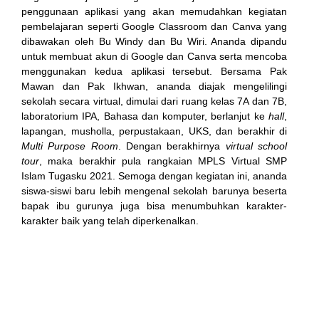
penggunaan aplikasi yang akan memudahkan kegiatan
pembelajaran seperti Google Classroom dan Canva yang
anel
dibawakan oleh Bu Windy dan Bu Wiri. Ananda dipandu
untuk membuat akun di Google dan Canva serta mencoba
tın al
menggunakan kedua aplikasi tersebut. Bersama Pak
Mawan dan Pak Ikhwan, ananda diajak mengelilingi
t
sekolah secara virtual, dimulai dari ruang kelas 7A dan 7B,
laboratorium IPA, Bahasa dan komputer, berlanjut ke
hall
,
anel
lapangan, musholla, perpustakaan, UKS, dan berakhir di
Multi Purpose Room
. Dengan berakhirnya
virtual school
tour
, maka berakhir pula rangkaian MPLS Virtual SMP
Islam Tugasku 2021. Semoga dengan kegiatan ini, ananda
anel
siswa-siswi baru lebih mengenal sekolah barunya beserta
bapak ibu gurunya juga bisa menumbuhkan karakter-
karakter baik yang telah diperkenalkan.
anel
anel