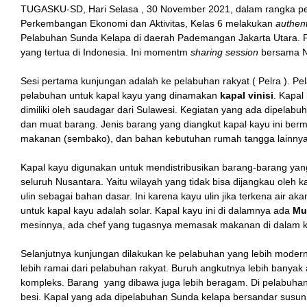
TUGASKU-SD, Hari Selasa , 30 November 2021, dalam rangka pe
Perkembangan Ekonomi dan Aktivitas, Kelas 6 melakukan
authent
Pelabuhan Sunda Kelapa di daerah Pademangan Jakarta Utara.
yang tertua di Indonesia. Ini momentm
sharing session
bersama 
Sesi pertama kunjungan adalah ke pelabuhan rakyat ( Pelra ). Pel
pelabuhan untuk kapal kayu yang dinamakan
kapal vinisi
. Kapal
dimiliki oleh saudagar dari Sulawesi. Kegiatan yang ada dipelabu
dan muat barang. Jenis barang yang diangkut kapal kayu ini 
makanan (sembako), dan bahan kebutuhan rumah tangga lainnya
Kapal kayu digunakan untuk mendistribusikan barang-barang yan
seluruh Nusantara. Yaitu wilayah yang tidak bisa dijangkau oleh k
ulin sebagai bahan dasar. Ini karena kayu ulin jika terkena air 
untuk kapal kayu adalah solar. Kapal kayu ini di dalamnya ada
Mu
mesinnya, ada chef yang tugasnya memasak makanan di dalam ka
Selanjutnya kunjungan dilakukan ke pelabuhan yang lebih modern
lebih ramai dari pelabuhan rakyat. Buruh angkutnya lebih banyak a
kompleks. Barang yang dibawa juga lebih beragam. Di pelabuhan
besi. Kapal yang ada dipelabuhan Sunda kelapa bersandar susun 