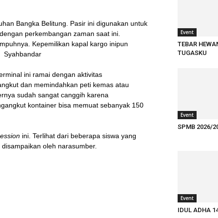
uhan Bangka Belitung. Pasir ini digunakan untuk
Event
g dengan perkembangan zaman saat ini.
empuhnya. Kepemilikan kapal kargo inipun
TEBAR HEWA
TUGASKU
g Syahbandar
erminal ini ramai dengan aktivitas
gangkut dan memindahkan peti kemas atau
nernya sudah sangat canggih karena
gangkut kontainer bisa memuat sebanyak 150
Event
SPMB 2026/2
session
ini. Terlihat dari beberapa siswa yang
 disampaikan oleh narasumber.
Event
IDUL ADHA 1