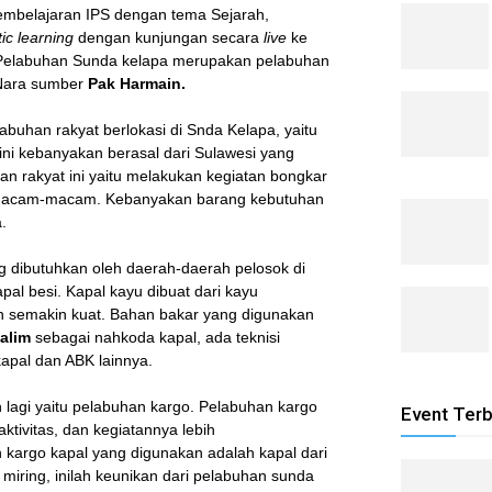
mbelajaran IPS dengan tema Sejarah,
ic learning
dengan kunjungan secara
live
ke
 Pelabuhan Sunda kelapa merupakan pelabuhan
Nara sumber
Pak Harmain.
abuhan rakyat berlokasi di Snda Kelapa, yaitu
 ini kebanyakan berasal dari Sulawesi yang
han rakyat ini yaitu melakukan kegiatan bongkar
bermacam-macam. Kebanyakan barang kebutuhan
.
g dibutuhkan oleh daerah-daerah pelosok di
apal besi. Kapal kayu dibuat dari kayu
akan semakin kuat. Bahan bakar yang digunakan
alim
sebagai nahkoda kapal, ada teknisi
pal dan ABK lainnya.
 lagi yaitu pelabuhan kargo. Pelabuhan kargo
Event Ter
ktivitas, dan kegiatannya lebih
 kargo kapal yang digunakan adalah kapal dari
miring, inilah keunikan dari pelabuhan sunda