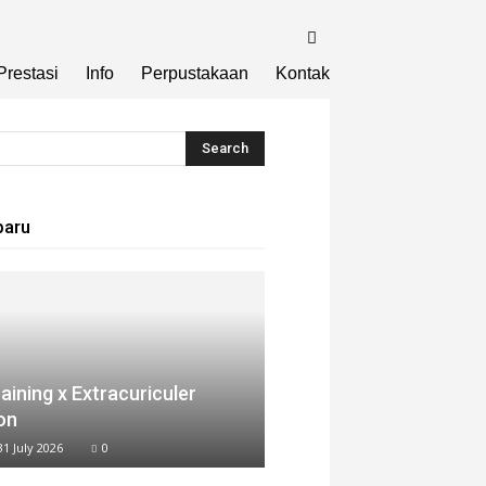
Prestasi
Info
Perpustakaan
Kontak
baru
aining x Extracuriculer
on
31 July 2026
0