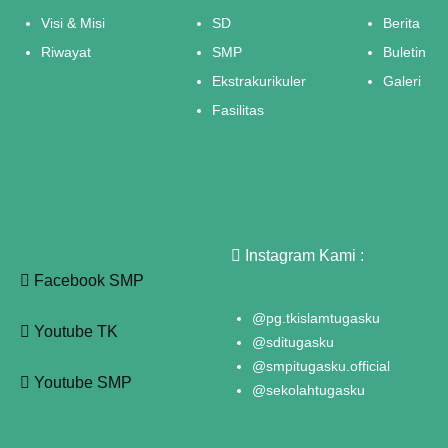
Visi & Misi
SD
Berita
Riwayat
SMP
Buletin
Ekstrakurikuler
Galeri
Fasilitas
Instagram Kami :
Facebook SMP
@pg.tkislamtugasku
Youtube TK
@sditugasku
@smpitugasku.official
Youtube SMP
@sekolahtugasku