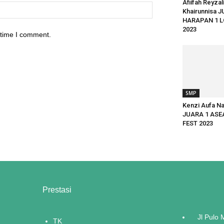
Afiifah Reyzal
Khairunnisa 
HARAPAN 1 
2023
 time I comment.
SMP
Kenzi Aufa N
JUARA 1 ASE
FEST 2023
Prestasi
Jl Pulo
TK