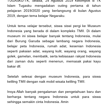
TUGASKU-TK, Selasa, 24 Agustus 2019 Kelompok B TK
Islam Tugasku mengadakan outing pertama di tahun
pelajaran 2019/2020 yang berlangsung di bulan Agustus
2019, dengan tema belajar Negaraku.
ink
Untuk tema velajar tersebut, siswa siswi pergi ke Museum
Indonesia yang berada di dalam kompleks TMII. Di dalam
museum ini siswa belajar banyak tentang Indonesia, mulai
dari Burung Garuda sebagai lambang negara Indonesia,
belajar peta Indonesia, rumah adat, kesenian Indonesia
tın al
seperti pakaian adat, wayang kulit, wayang orang, wayang
golek, gamelan, membatik, serta kebiasaan rakyat Indonesia
anel
dari zaman dulu seperti menenun, memasak pakai kayu
bakar dll.
anel
Setelah selesai dengan museum Indonesia, para siswa
scort
keliling TMII dengan naik mobil wisata keliling TMII.
anel
Insya Allah banyak pengalaman dan pengetahuan baru dan
berharga tentang negara Indonesia untuk para siswa
sehingga semakin cinta Indonesia. Amin