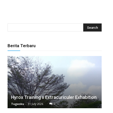
anel
anel
anel
anel
Berita Terbaru
anel
anel
anel
anel
anel
Hyrox Training x Extracuriculer Exhabition
anel
Tugasku
-
31 July 2026
0
anel