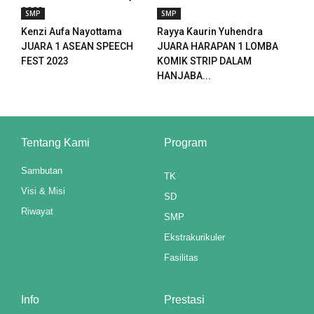
2023
SMP
SMP
anel
Kenzi Aufa Nayottama
Rayya Kaurin Yuhendra
JUARA 1 ASEAN SPEECH
JUARA HARAPAN 1 LOMBA
anel
FEST 2023
KOMIK STRIP DALAM
HANJABA...
anel
anel
u
Tentang Kami
Program
aketleri
Sambutan
TK
Visi & Misi
tın al
SD
Riwayat
SMP
anel
Ekstrakurikuler
tın al
Fasilitas
anel
Info
Prestasi
anel