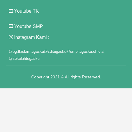
anel
Youtube TK
t
Youtube SMP
anel
Instagram Kami :
anel
@pg.tkislamtugasku
@sditugasku
@smpitugasku.official
anel
@sekolahtugasku
anel
Copyright 2021 © All rights Reserved.
anel
anel
anel
anel
anel