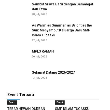
Sambut Siswa Baru dengan Semangat
dan Tawa
anel
28 July 2026
anel
As Warm as Summer, as Bright as the
anel
Sun: Menyambut Keluarga Baru SMP
Islam Tugasku
22 July 2026
anel
anel
MPLS RAMAH
20 July 2026
anel
anel
Selamat Datang 2026/2027
13 July 2026
anel
anel
Event Terbaru
anel
Event
Event
TEBAR HEWAN QURBAN
SMP ISLAM TUGASKU