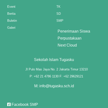
Event
TK
anel
Berita
SD
anel
Buletin
SMP
Galeri
anel
Penerimaan Siswa
Perpustakaan
anel
Next Cloud
anel
Sekolah Islam Tugasku
anel
Jl Pulo Mas Jaya No. 2 Jakarta Timur 13210
anel
P: +62 21 4786 1130 F: +62 29629121
anel
M: info@tugasku.sch.id
anel
Facebook SMP