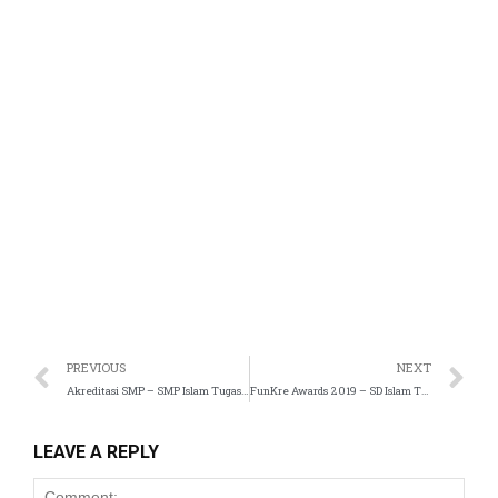
anel
tın al
t
anel
anel
PREVIOUS
NEXT
anel
Akreditasi SMP – SMP Islam Tugasku
FunKre Awards 2019 – SD Islam Tugasku
anel
LEAVE A REPLY