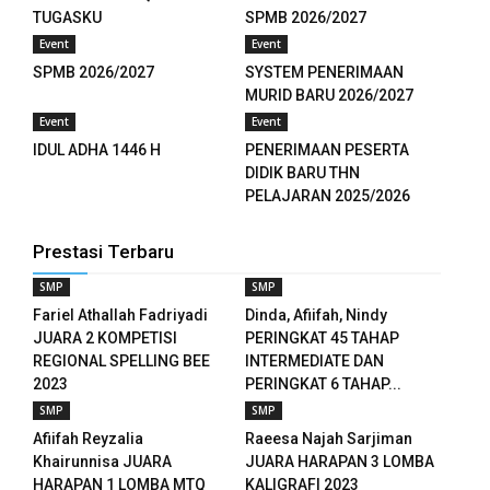
anel
TUGASKU
SPMB 2026/2027
Event
Event
anel
SPMB 2026/2027
SYSTEM PENERIMAAN
MURID BARU 2026/2027
anel
Event
Event
anel
IDUL ADHA 1446 H
PENERIMAAN PESERTA
DIDIK BARU THN
anel
PELAJARAN 2025/2026
anel
Prestasi Terbaru
anel
SMP
SMP
Fariel Athallah Fadriyadi
Dinda, Afiifah, Nindy
anel
JUARA 2 KOMPETISI
PERINGKAT 45 TAHAP
REGIONAL SPELLING BEE
INTERMEDIATE DAN
anel
2023
PERINGKAT 6 TAHAP...
SMP
SMP
anel
Afiifah Reyzalia
Raeesa Najah Sarjiman
Khairunnisa JUARA
JUARA HARAPAN 3 LOMBA
anel
HARAPAN 1 LOMBA MTQ
KALIGRAFI 2023