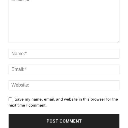
anel
anel
anel
anel
anel
anel
anel
anel
anel
Save my name, email, and website in this browser for the
next time I comment.
anel
anel