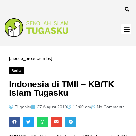
anel
[aioseo_breadcrumbs]
Berita
anel
Indonesia di TMII – KB/TK
Islam Tugasku
Tugasku
27 August 2019
12:00 am
No Comments