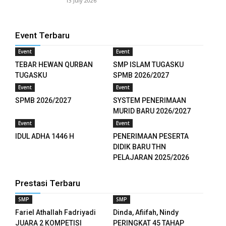
13 July 2026
nel
Event Terbaru
nel
Event
Event
nel
TEBAR HEWAN QURBAN
SMP ISLAM TUGASKU
TUGASKU
SPMB 2026/2027
nel
Event
Event
SPMB 2026/2027
SYSTEM PENERIMAAN
nel
MURID BARU 2026/2027
Event
Event
nel
IDUL ADHA 1446 H
PENERIMAAN PESERTA
nel
DIDIK BARU THN
PELAJARAN 2025/2026
nel
Prestasi Terbaru
nel
SMP
SMP
Fariel Athallah Fadriyadi
Dinda, Afiifah, Nindy
JUARA 2 KOMPETISI
PERINGKAT 45 TAHAP