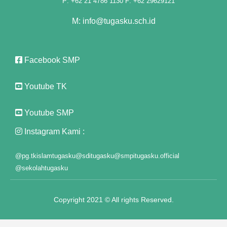
P: +62 21 4786 1130 F: +62 29629121
 fiyat
M: info@tugasku.sch.id
Facebook SMP
ş
iş
Youtube TK
t
Youtube SMP
nusu
Instagram Kami :
nusu
@pg.tkislamtugasku
@sditugasku
@smpitugasku.official
@sekolahtugasku
nusu
nusu
Copyright 2021 © All rights Reserved.