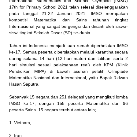
International Mathematics and Science Olympiad (IMSO)
17th for Primary School 2021 telah selesai diselenggarakan
pada tanggal 21-22 Januari 2021. IMSO merupakan
kompetisi Matematika dan Sains tahunan tingkat
nk
Internasional yang sangat bergengsi dan dinanti oleh siswa-
siswi tingkat Sekolah Dasar (SD) se-dunia.
Tahun ini Indonesia menjadi tuan rumah diperhelatan IMSO
ke-17. Semua peserta dipersiapkan melalui karantina secara
daring selama 14 hari (12 hari materi dan latihan, serta 2
ın al
hari simulasi sesuai pelaksanaan real) oleh KPM (Klinik
Pendidikan MIPA) di bawah asuhan pelatih Olimpiade
anel
Matematika Nasional dan Internasional, yaitu Bapak Ridwan
Hasan Saputra.
anel
Sebanyak 15 negara dan 251 delegasi yang mengikuti lomba
cort
IMSO ke-17, dengan 155 peserta Matematika dan 96
peserta Sains. 15 negara terebut antara lain;
anel
1. Vietnam,
2. Iran,