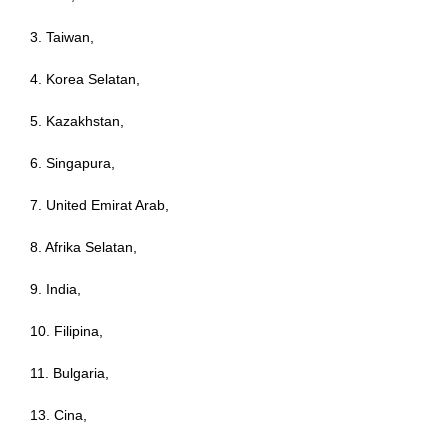
3. Taiwan,
nel
4. Korea Selatan,
ın al
5. Kazakhstan,
6. Singapura,
anel
7. United Emirat Arab,
8. Afrika Selatan,
nel
9. India,
10. Filipina,
nel
11. Bulgaria,
nel
13. Cina,