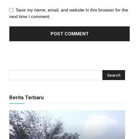
nel
Save my name, email, and website in this browser for the
nel
next time I comment.
nel
nel
nel
nel
nel
nel
Berita Terbaru
nel
nel
nel