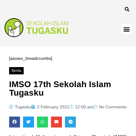
nel
[aioseo_breadcrumbs]
Berita
anel
IMSO 17th Sekolah Islam
Tugasku
Tugasku
2 February 2021
12:00 am
No Comments