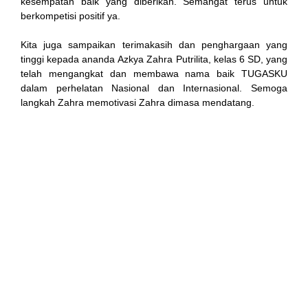
kesempatan baik yang diberikan. Semangat terus untuk
berkompetisi positif ya.
nel
Kita juga sampaikan terimakasih dan penghargaan yang
nel
tinggi kepada ananda Azkya Zahra Putrilita, kelas 6 SD, yang
telah mengangkat dan membawa nama baik TUGASKU
nel
dalam perhelatan Nasional dan Internasional. Semoga
langkah Zahra memotivasi Zahra dimasa mendatang.
nel
nel
nel
nel
nel
nel
nel
nel