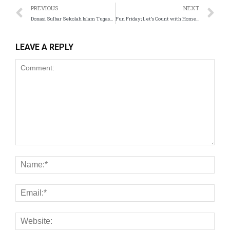
PREVIOUS
NEXT
Donasi Sulbar Sekolah Islam Tugasku
Fun Friday; Let’s Count with Homemade Playdough Sekolah Islam Tugasku
nel
nel
LEAVE A REPLY
nel
nel
nel
nel
nel
nel
nel
nel