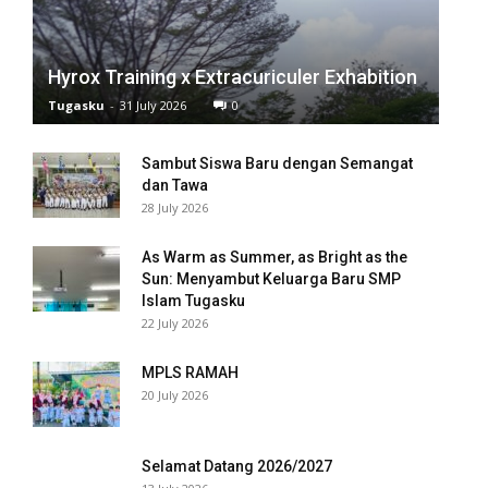
nel
nel
Hyrox Training x Extracuriculer Exhabition
Tugasku
-
31 July 2026
0
nel
Sambut Siswa Baru dengan Semangat
nel
dan Tawa
28 July 2026
ketleri
As Warm as Summer, as Bright as the
Sun: Menyambut Keluarga Baru SMP
Islam Tugasku
ın al
22 July 2026
nel
MPLS RAMAH
ın al
20 July 2026
nel
Selamat Datang 2026/2027
nel