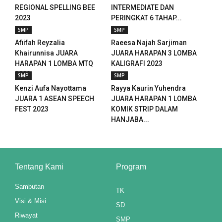
anel
REGIONAL SPELLING BEE
INTERMEDIATE DAN
2023
PERINGKAT 6 TAHAP...
t
SMP
SMP
Afiifah Reyzalia
Raeesa Najah Sarjiman
anel
Khairunnisa JUARA
JUARA HARAPAN 3 LOMBA
HARAPAN 1 LOMBA MTQ
KALIGRAFI 2023
anel
2023
SMP
SMP
Kenzi Aufa Nayottama
Rayya Kaurin Yuhendra
anel
JUARA 1 ASEAN SPEECH
JUARA HARAPAN 1 LOMBA
FEST 2023
KOMIK STRIP DALAM
anel
HANJABA...
anel
anel
Tentang Kami
Program
anel
Sambutan
TK
anel
Visi & Misi
SD
nel
Riwayat
SMP