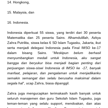
14. Hongkong,
nel
15. Malaysia, dan
nel
16. Indonesia.
nel
Indonesia diperkuat 55 siswa, yang terdiri dari 30 peserta
nel
Matematika dan 25 peserta Sains. Alhamdulillah, Azkya
Zahra Putrilita, siswa kelas 6 SD Islam Tugasku, Jakarta, ikut
nel
serta menjadi delegasi Indonesia pada Final IMSO ke-17
dalam bisang Sains. “
Meskipun belum berhasil
nel
menyumbangkan medali untuk Indonesia, aku sangat
bangga dan beryukur bisa menjadi bagian penting dari
nel
perjuangan siswa-siswi Indonesia di IMSO ke -17, banyak
manfaat, pelajaran, dan pengalaman untuk menjadikanku
nel
semakin semangat dan selalu berusaha maksimal dalam
segala hal
“, ucap Zahra, biasa dipanggil.
nel
Zahra juga mengucapkan terimakasih kasih banyak untuk
nel
seluruh manajemen dan guru Sekolah Islam Tugasku, juga
teman-teman yang selalu support, mendoakan, dan atas
nel