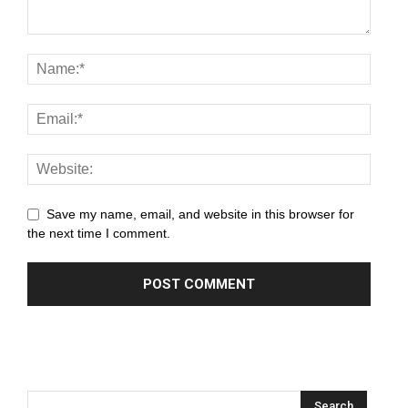
k panel
k panel
k panel
k panel
k panel
k panel
Save my name, email, and website in this browser for
the next time I comment.
k panel
k panel
k panel
k panel
k panel