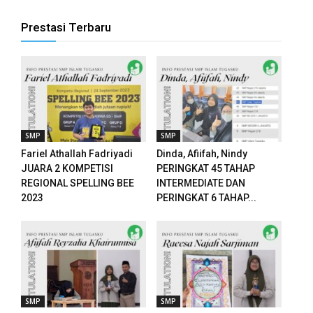
k panel
Prestasi Terbaru
k panel
k panel
k panel
Oku
SMP
SMP
Fariel Athallah Fadriyadi
Dinda, Afiifah, Nindy
 paketleri
JUARA 2 KOMPETISI
PERINGKAT 45 TAHAP
REGIONAL SPELLING BEE
INTERMEDIATE DAN
 satın al
2023
PERINGKAT 6 TAHAP...
k panel
 satın al
k panel
SMP
SMP
k panel