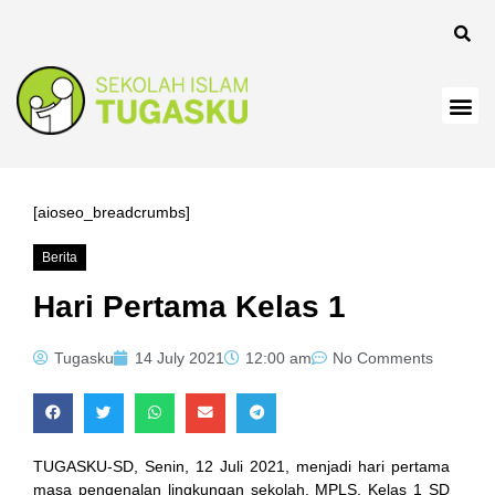
k
k
k
k panel
k
[aioseo_breadcrumbs]
k
Berita
k Panel
Hari Pertama Kelas 1
k
Tugasku
14 July 2021
12:00 am
No Comments
k
k
TUGASKU-SD, Senin, 12 Juli 2021, menjadi hari pertama
k
masa pengenalan lingkungan sekolah, MPLS, Kelas 1 SD