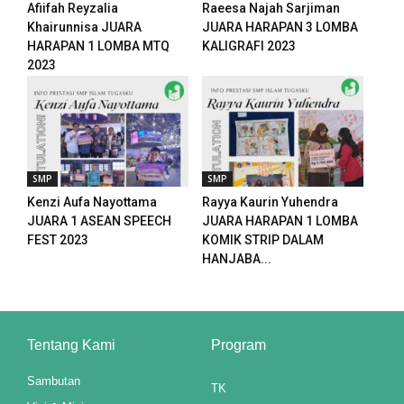
Afiifah Reyzalia
Raeesa Najah Sarjiman
Khairunnisa JUARA
JUARA HARAPAN 3 LOMBA
k panel
HARAPAN 1 LOMBA MTQ
KALIGRAFI 2023
2023
k panel
k panel
k panel
SMP
SMP
k panel
Kenzi Aufa Nayottama
Rayya Kaurin Yuhendra
JUARA 1 ASEAN SPEECH
JUARA HARAPAN 1 LOMBA
k panel
FEST 2023
KOMIK STRIP DALAM
HANJABA...
k panel
k panel
k panel
Tentang Kami
Program
Sambutan
TK