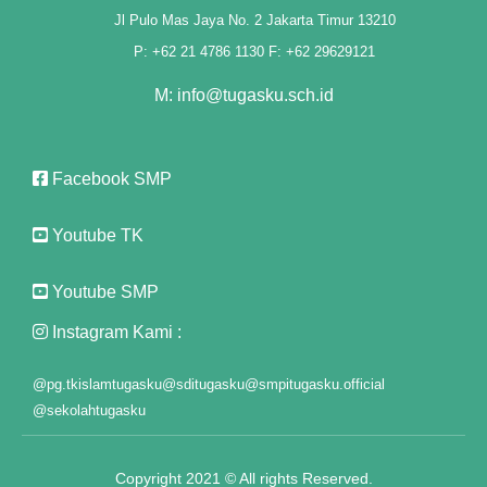
Jl Pulo Mas Jaya No. 2 Jakarta Timur 13210
hoot"
P: +62 21 4786 1130 F: +62 29629121
M: info@tugasku.sch.id
oot
k panel
Facebook SMP
k panel
Youtube TK
 giriş
Youtube SMP
Instagram Kami :
@pg.tkislamtugasku
@sditugasku
@smpitugasku.official
@sekolahtugasku
Copyright 2021 © All rights Reserved.
o