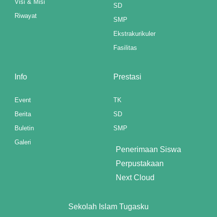
Visi & Misi
k Panel
SD
Riwayat
SMP
east
Ekstrakurikuler
k Panel
Fasilitas
k Panel
Info
Prestasi
k Panel
Event
TK
k Panel
Berita
SD
k Panel
Buletin
SMP
Galeri
k Panel
Penerimaan Siswa
Perpustakaan
k Panel
Next Cloud
k Panel
Sekolah Islam Tugasku
k panel