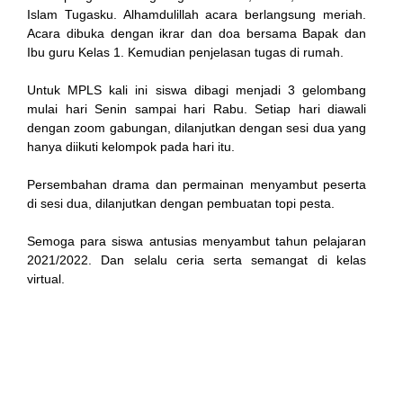
Islam Tugasku. Alhamdulillah acara berlangsung meriah.
k
Acara dibuka dengan ikrar dan doa bersama Bapak dan
Ibu guru Kelas 1. Kemudian penjelasan tugas di rumah.
klink
Untuk MPLS kali ini siswa dibagi menjadi 3 gelombang
k
mulai hari Senin sampai hari Rabu. Setiap hari diawali
dengan zoom gabungan, dilanjutkan dengan sesi dua yang
k
hanya diikuti kelompok pada hari itu.
 satın al
Persembahan drama dan permainan menyambut peserta
di sesi dua, dilanjutkan dengan pembuatan topi pesta.
k Panel
Semoga para siswa antusias menyambut tahun pelajaran
k Panel
2021/2022. Dan selalu ceria serta semangat di kelas
virtual.
 escort
k Panel
k
k