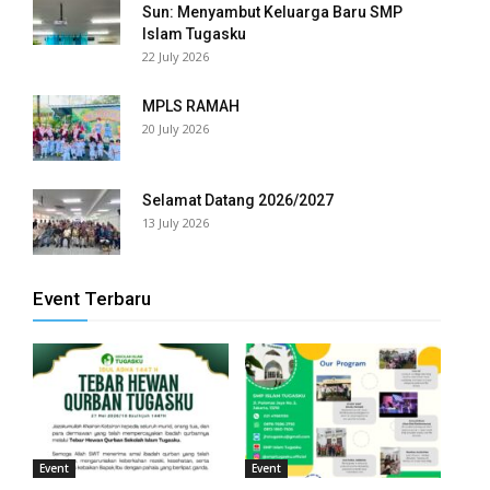
Sun: Menyambut Keluarga Baru SMP
Islam Tugasku
k panel
22 July 2026
k panel
MPLS RAMAH
20 July 2026
k panel
k panel
Selamat Datang 2026/2027
13 July 2026
k panel
k panel
Event Terbaru
k panel
k panel
k panel
k panel
Event
Event