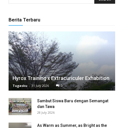
k panel
k panel
Berita Terbaru
k panel
k panel
k panel
k panel
Hyrox Training x Extracuriculer Exhabition
k panel
Tugasku
-
31 July 2026
0
k panel
Sambut Siswa Baru dengan Semangat
k panel
dan Tawa
28 July 2026
k panel
As Warm as Summer, as Bright as the
k panel