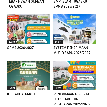
TEBAR HEWAN QURBAN
SMP ISLAM TUGASKU
k panel
TUGASKU
SPMB 2026/2027
k panel
k panel
k panel
Event
Event
k panel
SPMB 2026/2027
SYSTEM PENERIMAAN
k panel
MURID BARU 2026/2027
k panel
k panel
k panel
Event
Event
k panel
IDUL ADHA 1446 H
PENERIMAAN PESERTA
DIDIK BARU THN
k panel
PELAJARAN 2025/2026