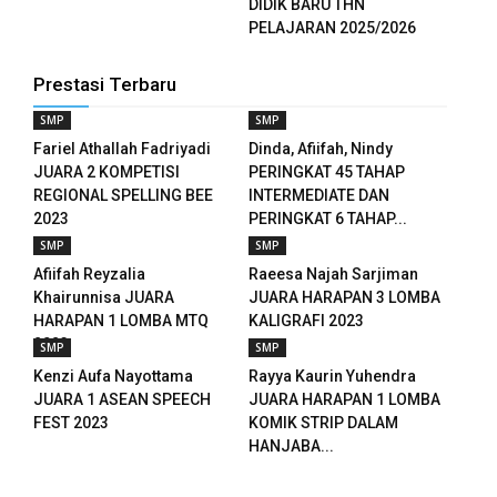
DIDIK BARU THN
panel
PELAJARAN 2025/2026
panel
Prestasi Terbaru
panel
SMP
SMP
Fariel Athallah Fadriyadi
Dinda, Afiifah, Nindy
panel
JUARA 2 KOMPETISI
PERINGKAT 45 TAHAP
REGIONAL SPELLING BEE
INTERMEDIATE DAN
panel
2023
PERINGKAT 6 TAHAP...
panel
SMP
SMP
Afiifah Reyzalia
Raeesa Najah Sarjiman
panel
Khairunnisa JUARA
JUARA HARAPAN 3 LOMBA
HARAPAN 1 LOMBA MTQ
KALIGRAFI 2023
panel
2023
SMP
SMP
Kenzi Aufa Nayottama
Rayya Kaurin Yuhendra
panel
JUARA 1 ASEAN SPEECH
JUARA HARAPAN 1 LOMBA
FEST 2023
KOMIK STRIP DALAM
panel
HANJABA...
panel