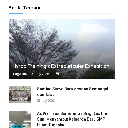
panel
Berita Terbaru
panel
panel
panel
panel
Hyrox Training x Extracuriculer Exhabition
panel
Tugasku
-
31 July 2026
0
panel
Sambut Siswa Baru dengan Semangat
panel
dan Tawa
28 July 2026
panel
As Warm as Summer, as Bright as the
panel
Sun: Menyambut Keluarga Baru SMP
Islam Tugasku
panel