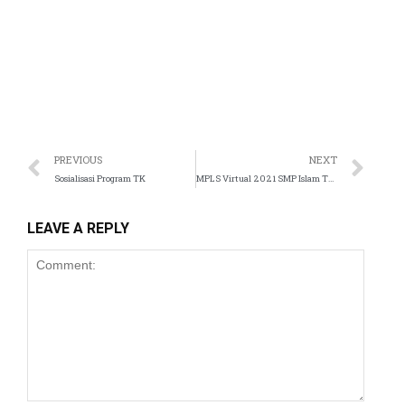
panel
atın al
st
Panel
PREVIOUS
NEXT
Sosialisasi Program TK
MPLS Virtual 2021 SMP Islam Tugasku
panel
LEAVE A REPLY
u
panel
panel