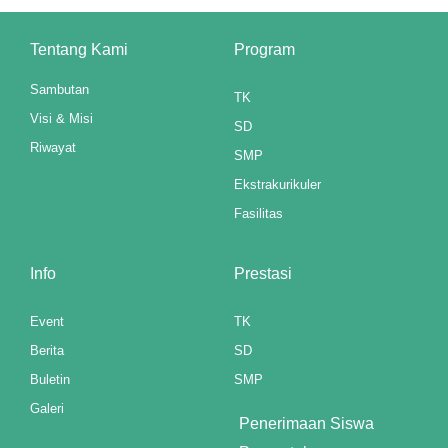
panel
Tentang Kami
Program
panel
Sambutan
TK
panel
Visi & Misi
SD
Riwayat
panel
SMP
Ekstrakurikuler
u
Fasilitas
aketleri
Info
Prestasi
atın al
panel
Event
TK
Berita
SD
atın al
Buletin
SMP
panel
Galeri
Penerimaan Siswa
panel