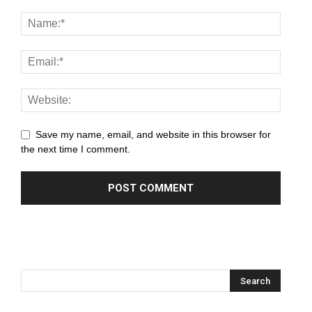
panel
panel
panel
panel
panel
Save my name, email, and website in this browser for
the next time I comment.
panel
panel
panel
panel
panel
panel