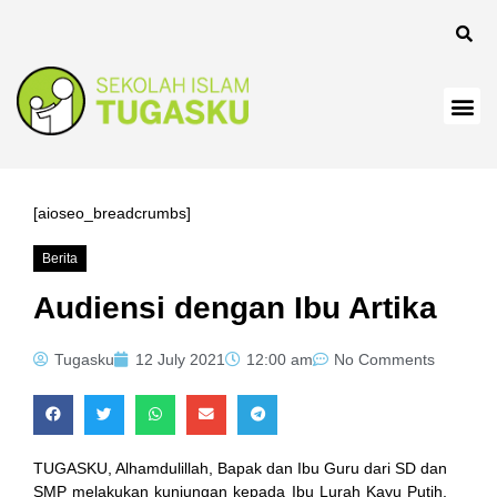
panel
[aioseo_breadcrumbs]
Berita
Panel
Audiensi dengan Ibu Artika
Tugasku
12 July 2021
12:00 am
No Comments
TUGASKU, Alhamdulillah, Bapak dan Ibu Guru dari SD dan
SMP melakukan kunjungan kepada Ibu Lurah Kayu Putih,