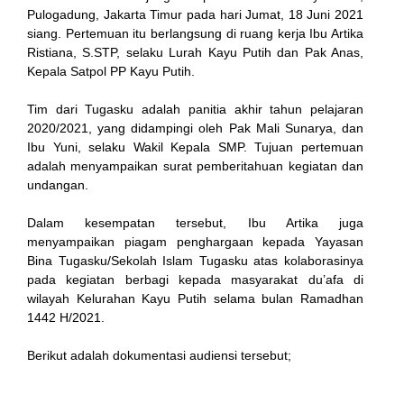
Pulogadung, Jakarta Timur pada hari Jumat, 18 Juni 2021
siang. Pertemuan itu berlangsung di ruang kerja Ibu Artika
Ristiana, S.STP, selaku Lurah Kayu Putih dan Pak Anas,
ink
Kepala Satpol PP Kayu Putih.
Tim dari Tugasku adalah panitia akhir tahun pelajaran
2020/2021, yang didampingi oleh Pak Mali Sunarya, dan
Ibu Yuni, selaku Wakil Kepala SMP. Tujuan pertemuan
adalah menyampaikan surat pemberitahuan kegiatan dan
atın al
undangan.
Panel
Dalam kesempatan tersebut, Ibu Artika juga
menyampaikan piagam penghargaan kepada Yayasan
Panel
Bina Tugasku/Sekolah Islam Tugasku atas kolaborasinya
pada kegiatan berbagi kepada masyarakat du’afa di
escort
wilayah Kelurahan Kayu Putih selama bulan Ramadhan
1442 H/2021.
Panel
Berikut adalah dokumentasi audiensi tersebut;