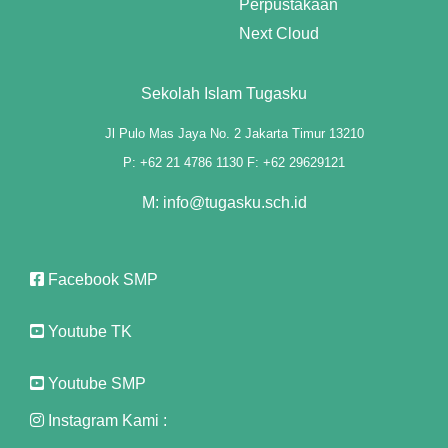
Perpustakaan
Next Cloud
panel
panel
Sekolah Islam Tugasku
panel
Jl Pulo Mas Jaya No. 2 Jakarta Timur 13210
P: +62 21 4786 1130 F: +62 29629121
panel
M: info@tugasku.sch.id
panel
panel
Facebook SMP
panel
Youtube TK
panel
panel
Youtube SMP
Instagram Kami :