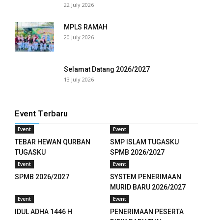
22 July 2026
panel
MPLS RAMAH
20 July 2026
panel
panel
Selamat Datang 2026/2027
13 July 2026
panel
panel
Event Terbaru
panel
Event
Event
TEBAR HEWAN QURBAN
SMP ISLAM TUGASKU
panel
TUGASKU
SPMB 2026/2027
panel
Event
Event
SPMB 2026/2027
SYSTEM PENERIMAAN
panel
MURID BARU 2026/2027
Event
Event
panel
IDUL ADHA 1446 H
PENERIMAAN PESERTA