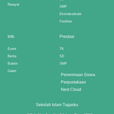
Riwayat
SMP
l
Ekstrakurikuler
l
Fasilitas
l
Info
Prestasi
l
Event
TK
l
Berita
SD
l
Buletin
SMP
Galeri
l
Penerimaan Siswa
Perpustakaan
l
Next Cloud
l
Sekolah Islam Tugasku