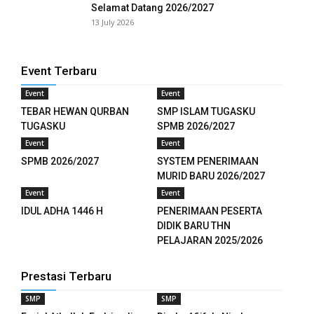
l
Selamat Datang 2026/2027
13 July 2026
l
l
Event Terbaru
Event
Event
l
TEBAR HEWAN QURBAN
SMP ISLAM TUGASKU
l
TUGASKU
SPMB 2026/2027
Event
Event
l
SPMB 2026/2027
SYSTEM PENERIMAAN
MURID BARU 2026/2027
l
Event
Event
IDUL ADHA 1446 H
PENERIMAAN PESERTA
l
DIDIK BARU THN
PELAJARAN 2025/2026
l
l
Prestasi Terbaru
SMP
SMP
l