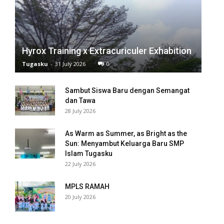
l
l
Hyrox Training x Extracuriculer Exhabition
l
Tugasku
-
31 July 2026
0
l
Sambut Siswa Baru dengan Semangat
dan Tawa
l
28 July 2026
l
As Warm as Summer, as Bright as the
Sun: Menyambut Keluarga Baru SMP
l
Islam Tugasku
22 July 2026
l
MPLS RAMAH
l
20 July 2026
l