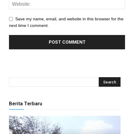
l
Save my name, email, and website in this browser for the
l
next time I comment.
l
l
l
l
l
l
Berita Terbaru
l
l
l