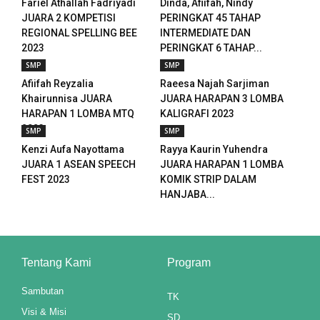
Fariel Athallah Fadriyadi
Dinda, Afiifah, Nindy
l
JUARA 2 KOMPETISI
PERINGKAT 45 TAHAP
REGIONAL SPELLING BEE
INTERMEDIATE DAN
l
2023
PERINGKAT 6 TAHAP...
SMP
SMP
l
Afiifah Reyzalia
Raeesa Najah Sarjiman
Khairunnisa JUARA
JUARA HARAPAN 3 LOMBA
l
HARAPAN 1 LOMBA MTQ
KALIGRAFI 2023
2023
SMP
SMP
Kenzi Aufa Nayottama
Rayya Kaurin Yuhendra
JUARA 1 ASEAN SPEECH
JUARA HARAPAN 1 LOMBA
leri
FEST 2023
KOMIK STRIP DALAM
HANJABA...
 al
l
 al
Tentang Kami
Program
l
Sambutan
TK
Visi & Misi
l
SD