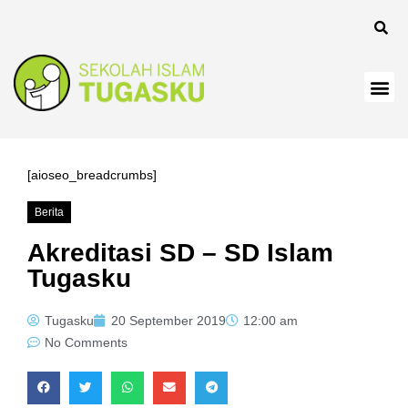
l
[aioseo_breadcrumbs]
Berita
l
Akreditasi SD – SD Islam
Tugasku
Tugasku
20 September 2019
12:00 am
No Comments