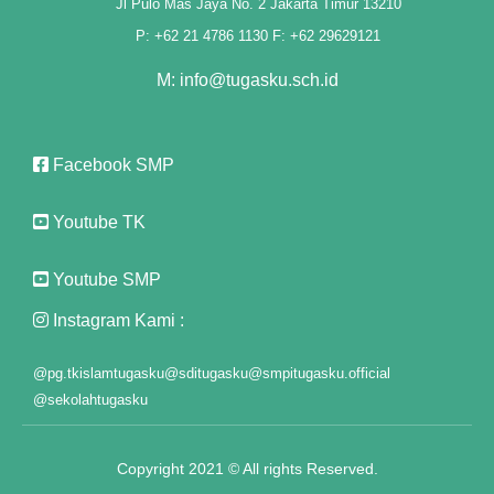
Jl Pulo Mas Jaya No. 2 Jakarta Timur 13210
l
P: +62 21 4786 1130 F: +62 29629121
M: info@tugasku.sch.id
l
l
Facebook SMP
l
Youtube TK
l
Youtube SMP
l
Instagram Kami :
l
@pg.tkislamtugasku
@sditugasku
@smpitugasku.official
l
@sekolahtugasku
l
Copyright 2021 © All rights Reserved.
l