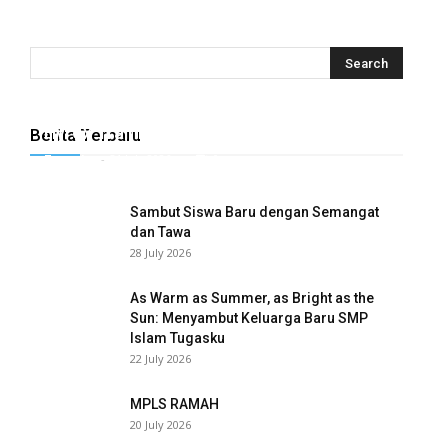
Hyrox Training x Extracuriculer Exhabition
Berita Terbaru
Tugasku
-
31 July 2026
0
Sambut Siswa Baru dengan Semangat
dan Tawa
28 July 2026
As Warm as Summer, as Bright as the
Sun: Menyambut Keluarga Baru SMP
Islam Tugasku
22 July 2026
MPLS RAMAH
20 July 2026