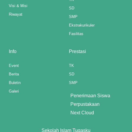
Visi & Misi
SD
Riwayat
SMP
Ekstrakurikuler
Fasilitas
Info
Prestasi
Event
TK
Berita
SD
Buletin
SMP
p3 downloader
Galeri
Penerimaan Siswa
Perpustakaan
Next Cloud
Sekolah Islam Tugasku