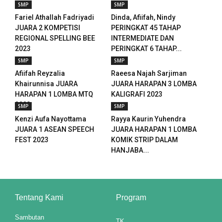
SMP
SMP
Fariel Athallah Fadriyadi
Dinda, Afiifah, Nindy
JUARA 2 KOMPETISI
PERINGKAT 45 TAHAP
REGIONAL SPELLING BEE
INTERMEDIATE DAN
2023
PERINGKAT 6 TAHAP...
SMP
SMP
Afiifah Reyzalia
Raeesa Najah Sarjiman
Khairunnisa JUARA
JUARA HARAPAN 3 LOMBA
HARAPAN 1 LOMBA MTQ
KALIGRAFI 2023
2023
SMP
SMP
Kenzi Aufa Nayottama
Rayya Kaurin Yuhendra
JUARA 1 ASEAN SPEECH
JUARA HARAPAN 1 LOMBA
FEST 2023
KOMIK STRIP DALAM
HANJABA...
Tentang Kami
Program
Sambutan
TK