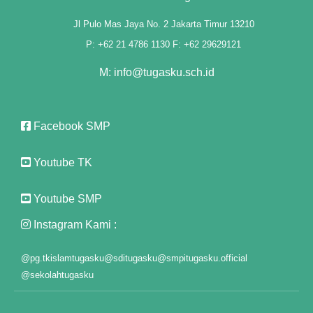
Jl Pulo Mas Jaya No. 2 Jakarta Timur 13210
P: +62 21 4786 1130 F: +62 29629121
M: info@tugasku.sch.id
Facebook SMP
Youtube TK
Youtube SMP
Instagram Kami :
@pg.tkislamtugasku
@sditugasku
@smpitugasku.official
 giriş
@sekolahtugasku