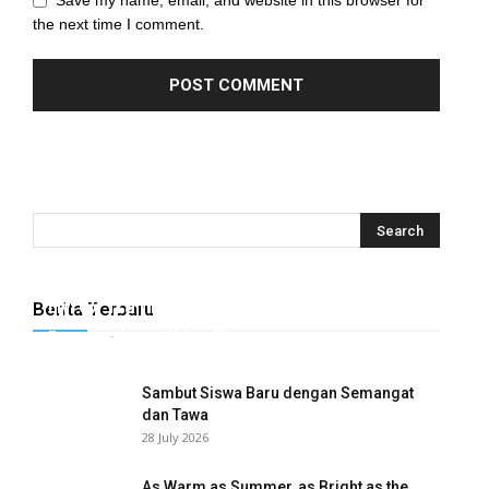
Save my name, email, and website in this browser for
the next time I comment.
Hyrox Training x Extracuriculer Exhabition
Berita Terbaru
Tugasku
-
31 July 2026
0
Sambut Siswa Baru dengan Semangat
dan Tawa
28 July 2026
As Warm as Summer, as Bright as the