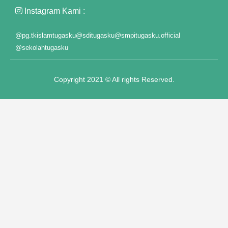
Instagram Kami :
@pg.tkislamtugasku
@sditugasku
@smpitugasku.official
@sekolahtugasku
Copyright 2021 © All rights Reserved.