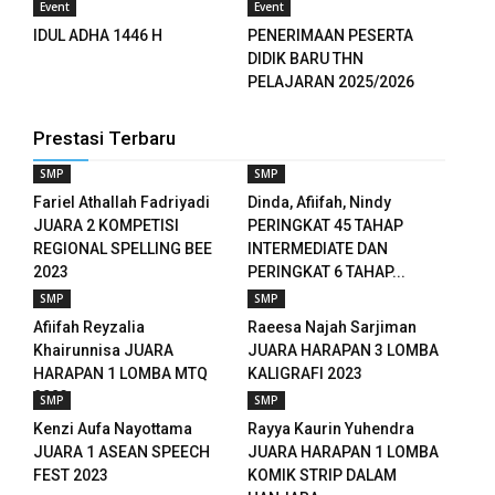
Event
Event
IDUL ADHA 1446 H
PENERIMAAN PESERTA
DIDIK BARU THN
PELAJARAN 2025/2026
Prestasi Terbaru
SMP
SMP
Fariel Athallah Fadriyadi
Dinda, Afiifah, Nindy
JUARA 2 KOMPETISI
PERINGKAT 45 TAHAP
REGIONAL SPELLING BEE
INTERMEDIATE DAN
2023
PERINGKAT 6 TAHAP...
SMP
SMP
Afiifah Reyzalia
Raeesa Najah Sarjiman
Khairunnisa JUARA
JUARA HARAPAN 3 LOMBA
HARAPAN 1 LOMBA MTQ
KALIGRAFI 2023
2023
SMP
SMP
Kenzi Aufa Nayottama
Rayya Kaurin Yuhendra
JUARA 1 ASEAN SPEECH
JUARA HARAPAN 1 LOMBA
FEST 2023
KOMIK STRIP DALAM