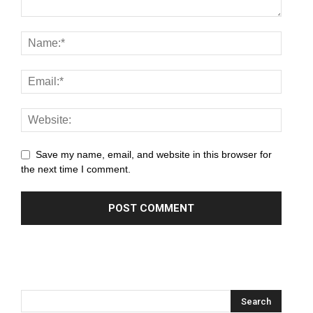
anel
anel
anel
anel
anel
anel
Save my name, email, and website in this browser for
the next time I comment.
anel
anel
anel
anel
anel