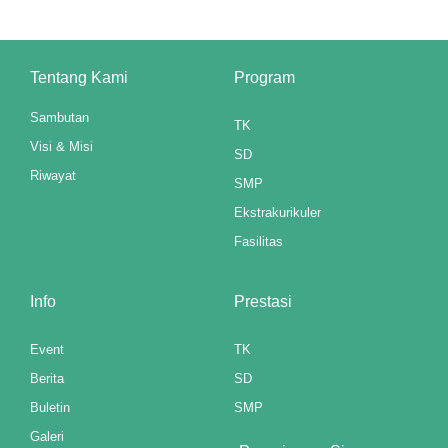
anel
anel
Tentang Kami
Program
anel
Sambutan
TK
Visi & Misi
anel
SD
Riwayat
SMP
u
Ekstrakurikuler
aketleri
Fasilitas
atın al
Info
Prestasi
anel
Event
TK
atın al
Berita
SD
anel
Buletin
SMP
Galeri
anel