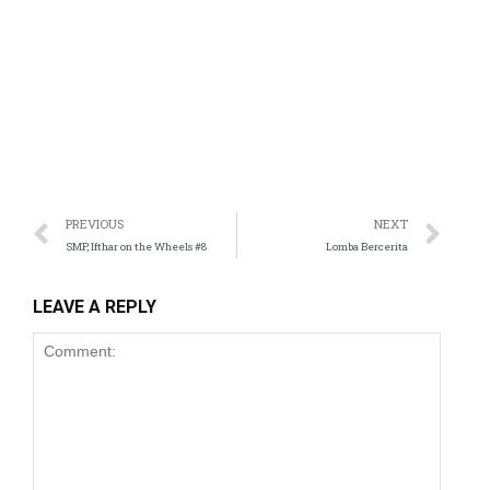
anel
atın al
t
Panel
PREVIOUS
NEXT
SMP, Ifthar on the Wheels #8
Lomba Bercerita
anel
LEAVE A REPLY
anel
anel