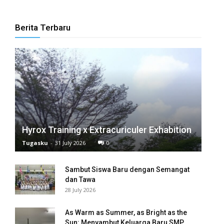
anel
Berita Terbaru
anel
anel
anel
anel
anel
Hyrox Training x Extracuriculer Exhabition
anel
Tugasku
-
31 July 2026
0
anel
Sambut Siswa Baru dengan Semangat
dan Tawa
anel
28 July 2026
anel
As Warm as Summer, as Bright as the
anel
Sun: Menyambut Keluarga Baru SMP