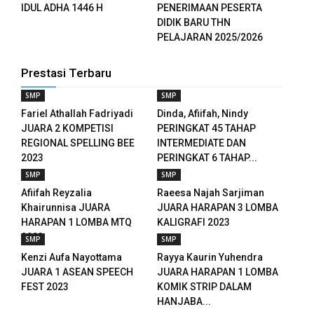
anel
IDUL ADHA 1446 H
PENERIMAAN PESERTA
DIDIK BARU THN
anel
PELAJARAN 2025/2026
anel
Prestasi Terbaru
anel
SMP
SMP
Fariel Athallah Fadriyadi
Dinda, Afiifah, Nindy
anel
JUARA 2 KOMPETISI
PERINGKAT 45 TAHAP
REGIONAL SPELLING BEE
INTERMEDIATE DAN
anel
2023
PERINGKAT 6 TAHAP...
SMP
SMP
anel
Afiifah Reyzalia
Raeesa Najah Sarjiman
Khairunnisa JUARA
JUARA HARAPAN 3 LOMBA
anel
HARAPAN 1 LOMBA MTQ
KALIGRAFI 2023
2023
SMP
SMP
anel
Kenzi Aufa Nayottama
Rayya Kaurin Yuhendra
JUARA 1 ASEAN SPEECH
JUARA HARAPAN 1 LOMBA
anel
FEST 2023
KOMIK STRIP DALAM
HANJABA...
anel