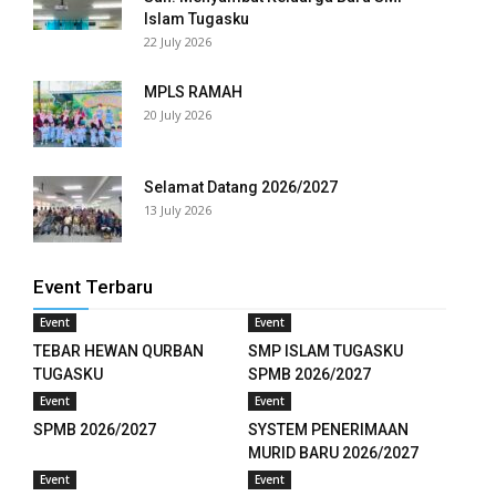
Islam Tugasku
22 July 2026
anel
anel
MPLS RAMAH
20 July 2026
anel
anel
Selamat Datang 2026/2027
13 July 2026
anel
anel
Event Terbaru
anel
Event
Event
TEBAR HEWAN QURBAN
SMP ISLAM TUGASKU
anel
TUGASKU
SPMB 2026/2027
Event
Event
anel
SPMB 2026/2027
SYSTEM PENERIMAAN
MURID BARU 2026/2027
anel
Event
Event