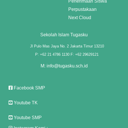
Penerimaan Siswa
Perpustakaan
anel
Next Cloud
anel
Sekolah Islam Tugasku
anel
Jl Pulo Mas Jaya No. 2 Jakarta Timur 13210
anel
P: +62 21 4786 1130 F: +62 29629121
anel
M: info@tugasku.sch.id
anel
anel
Facebook SMP
anel
Youtube TK
anel
Youtube SMP