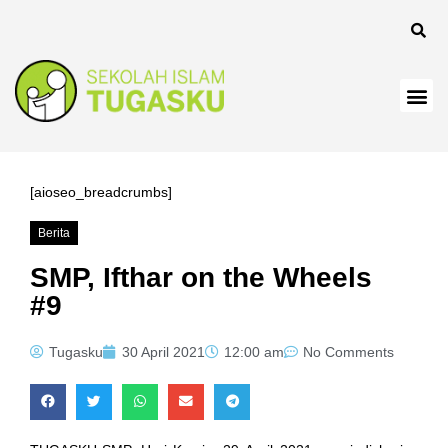
anel
[aioseo_breadcrumbs]
Berita
Panel
SMP, Ifthar on the Wheels
#9
Tugasku
30 April 2021
12:00 am
No Comments