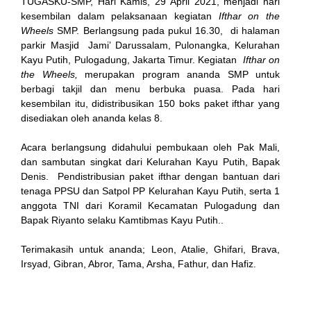
TUGASKU-SMP, Hari Kamis, 29 April 2021, menjadi hari
kesembilan dalam pelaksanaan kegiatan
Ifthar on the
Wheels
SMP. Berlangsung pada pukul 16.30, di halaman
parkir Masjid Jami’ Darussalam, Pulonangka, Kelurahan
ink
Kayu Putih, Pulogadung, Jakarta Timur. Kegiatan
Ifthar on
the Wheels,
merupakan program ananda SMP untuk
berbagi takjil dan menu berbuka puasa. Pada hari
kesembilan itu, didistribusikan 150 boks paket ifthar yang
disediakan oleh ananda kelas 8.
atın al
Acara berlangsung didahului pembukaan oleh Pak Mali,
dan sambutan singkat dari Kelurahan Kayu Putih, Bapak
Panel
Denis. Pendistribusian paket ifthar dengan bantuan dari
tenaga PPSU dan Satpol PP Kelurahan Kayu Putih, serta 1
Panel
anggota TNI dari Koramil Kecamatan Pulogadung dan
Bapak Riyanto selaku Kamtibmas Kayu Putih..
scort
Terimakasih untuk ananda; Leon, Atalie, Ghifari, Brava,
Panel
Irsyad, Gibran, Abror, Tama, Arsha, Fathur, dan Hafiz.