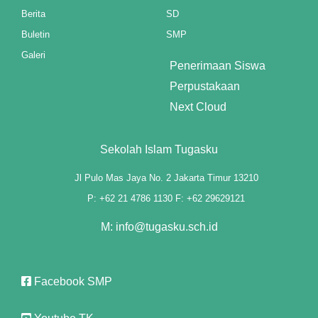
Berita
SD
Buletin
SMP
Galeri
Penerimaan Siswa
Perpustakaan
Next Cloud
el
el
Sekolah Islam Tugasku
Jl Pulo Mas Jaya No. 2 Jakarta Timur 13210
P: +62 21 4786 1130 F: +62 29629121
M: info@tugasku.sch.id
Facebook SMP