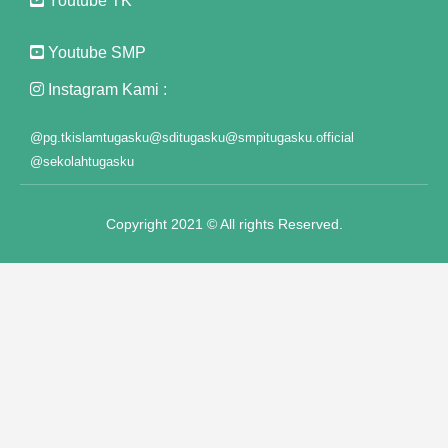
Youtube TK
Youtube SMP
usu
Instagram Kami :
@pg.tkislamtugasku
@sditugasku
@smpitugasku.official
@sekolahtugasku
iyat
Copyright 2021 © All rights Reserved.
usu
usu