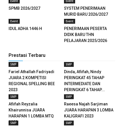
Event
Event
SPMB 2026/2027
SYSTEM PENERIMAAN
el
MURID BARU 2026/2027
Event
Event
el
IDUL ADHA 1446 H
PENERIMAAN PESERTA
DIDIK BARU THN
el
PELAJARAN 2025/2026
el
Prestasi Terbaru
el
SMP
SMP
el
Fariel Athallah Fadriyadi
Dinda, Afiifah, Nindy
JUARA 2 KOMPETISI
PERINGKAT 45 TAHAP
el
REGIONAL SPELLING BEE
INTERMEDIATE DAN
2023
PERINGKAT 6 TAHAP...
el
SMP
SMP
Afiifah Reyzalia
Raeesa Najah Sarjiman
el
Khairunnisa JUARA
JUARA HARAPAN 3 LOMBA
HARAPAN 1 LOMBA MTQ
KALIGRAFI 2023
2023
SMP
SMP