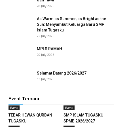
28 July 2026
el
As Warm as Summer, as Bright as the
el
Sun: Menyambut Keluarga Baru SMP
Islam Tugasku
el
22 July 2026
el
MPLS RAMAH
20 July 2026
tleri
Selamat Datang 2026/2027
n al
13 July 2026
el
Event Terbaru
n al
Event
Event
el
TEBAR HEWAN QURBAN
SMP ISLAM TUGASKU
TUGASKU
SPMB 2026/2027
el