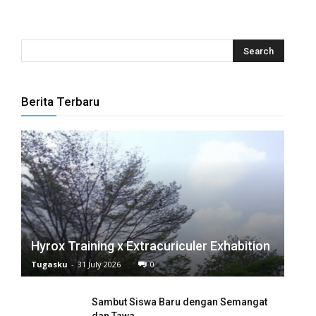
el
el
el
el
Berita Terbaru
el
el
el
el
Hyrox Training x Extracuriculer Exhabition
el
Tugasku
-
31 July 2026
0
el
Sambut Siswa Baru dengan Semangat
el
dan Tawa