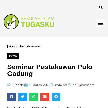
el
[aioseo_breadcrumbs]
Berita
el
Seminar Pustakawan Pulo
Gadung
Tugasku
9 March 2023
8:44 am
No Comments