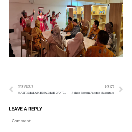
el
el
el
el
el
el
el
PREVIOUS
NEXT
MABIT: MALAM BINA IMAN DAN TAQWA SMP ISLAM TUGASKU
Pekan Ragam Pangan Nusantara
el
el
LEAVE A REPLY
el
el