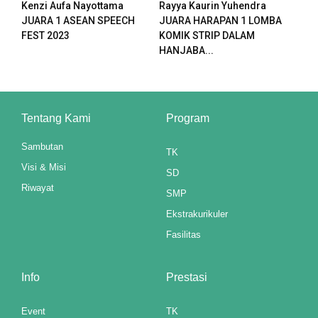
Kenzi Aufa Nayottama
Rayya Kaurin Yuhendra
el
JUARA 1 ASEAN SPEECH
JUARA HARAPAN 1 LOMBA
FEST 2023
KOMIK STRIP DALAM
HANJABA...
el
el
Tentang Kami
Program
el
Sambutan
TK
el
Visi & Misi
SD
el
Riwayat
SMP
Ekstrakurikuler
el
Fasilitas
el
el
Info
Prestasi
el
Event
TK