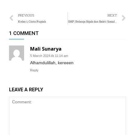
l
PREVIOUS
NEXT
Kelas 1; Cinta Rupiah
SMP; Belanja Bijak dan Bakti Sosial Special Event Financial Week SMP Islam Tugasku
l
1 COMMENT
l
Mali Sunarya
l
5 March 2024 At 11:14 am
l
Alhamdulillah, kereeen
Reply
l
l
LEAVE A REPLY
l
l
l