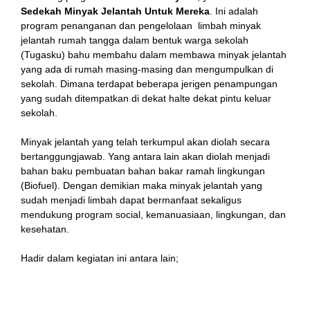
Sedekah Minyak Jelantah Untuk Mereka
. Ini adalah
program penanganan dan pengelolaan limbah minyak
jelantah rumah tangga dalam bentuk warga sekolah
(Tugasku) bahu membahu dalam membawa minyak jelantah
yang ada di rumah masing-masing dan mengumpulkan di
sekolah. Dimana terdapat beberapa jerigen penampungan
yang sudah ditempatkan di dekat halte dekat pintu keluar
sekolah.
al
Minyak jelantah yang telah terkumpul akan diolah secara
bertanggungjawab. Yang antara lain akan diolah menjadi
l
bahan baku pembuatan bahan bakar ramah lingkungan
(Biofuel). Dengan demikian maka minyak jelantah yang
l
sudah menjadi limbah dapat bermanfaat sekaligus
mendukung program social, kemanuasiaan, lingkungan, dan
t
kesehatan.
l
Hadir dalam kegiatan ini antara lain;
Bapak Sigit, selaku Sekretaris Camat Kecamatan Pulo
Gadung,