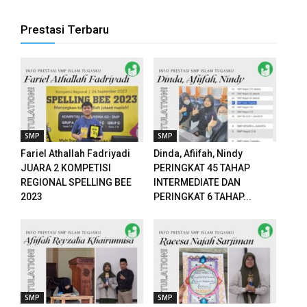
l
Prestasi Terbaru
l
l
SMP
SMP
Fariel Athallah Fadriyadi
Dinda, Afiifah, Nindy
JUARA 2 KOMPETISI
PERINGKAT 45 TAHAP
REGIONAL SPELLING BEE
INTERMEDIATE DAN
l
2023
PERINGKAT 6 TAHAP...
l
SMP
SMP