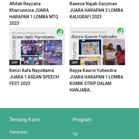
Afiifah Reyzalia
Raeesa Najah Sarjiman
Khairunnisa JUARA
JUARA HARAPAN 3 LOMBA
HARAPAN 1 LOMBA MTQ
KALIGRAFI 2023
2023
SMP
SMP
su
Kenzi Aufa Nayottama
Rayya Kaurin Yuhendra
JUARA 1 ASEAN SPEECH
JUARA HARAPAN 1 LOMBA
FEST 2023
KOMIK STRIP DALAM
yat
HANJABA...
Tentang Kami
Program
Sambutan
TK