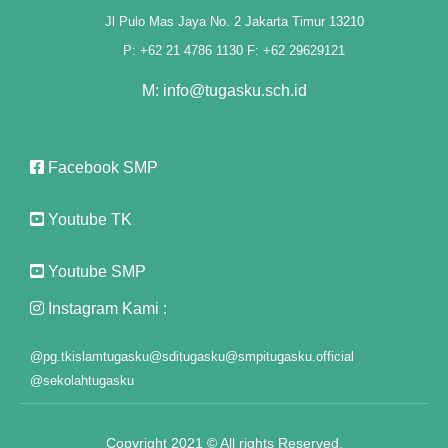
Jl Pulo Mas Jaya No. 2 Jakarta Timur 13210
P: +62 21 4786 1130 F: +62 29629121
M: info@tugasku.sch.id
Facebook SMP
m
Youtube TK
Youtube SMP
Instagram Kami :
@pg.tkislamtugasku
@sditugasku
@smpitugasku.official
et giriş
@sekolahtugasku
Copyright 2021 © All rights Reserved.