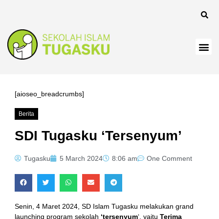
l
[aioseo_breadcrumbs]
Berita
l
SDI Tugasku ‘Tersenyum’
Tugasku
5 March 2024
8:06 am
One Comment
Senin, 4 Maret 2024, SD Islam Tugasku melakukan grand
launching program sekolah
‘tersenyum
‘, yaitu
Terima