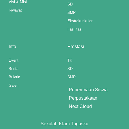
Visi & Misi
SD
Riwayat
SMP
su
Ekstrakurikuler
su
Fasilitas
su
Info
Prestasi
su
Event
TK
Berita
SD
mp3 downloader
Buletin
SMP
Galeri
Penerimaan Siswa
Perpustakaan
Next Cloud
Sekolah Islam Tugasku