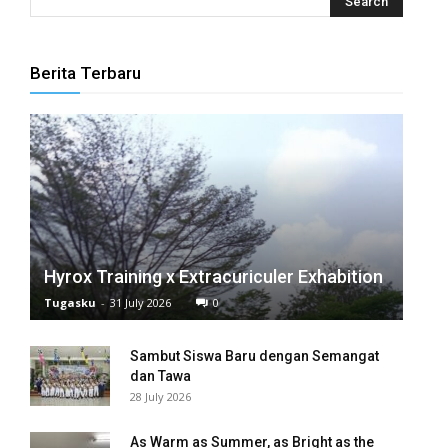
l
l
Berita Terbaru
l
l
l
l
Hyrox Training x Extracuriculer Exhabition
Tugasku
-
31 July 2026
0
eri
Sambut Siswa Baru dengan Semangat
l
dan Tawa
28 July 2026
al
As Warm as Summer, as Bright as the
l