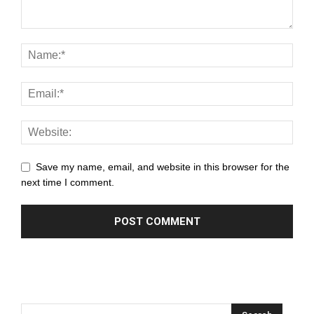
l
l
l
l
l
l
Save my name, email, and website in this browser for the
next time I comment.
l
l
l
l
l