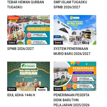
TEBAR HEWAN QURBAN
SMP ISLAM TUGASKU
l
TUGASKU
SPMB 2026/2027
l
l
Event
Event
SPMB 2026/2027
SYSTEM PENERIMAAN
l
MURID BARU 2026/2027
l
l
l
Event
Event
l
IDUL ADHA 1446 H
PENERIMAAN PESERTA
DIDIK BARU THN
l
PELAJARAN 2025/2026