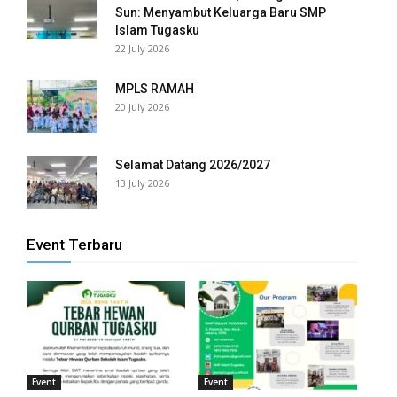
Sun: Menyambut Keluarga Baru SMP
Islam Tugasku
al
22 July 2026
l
MPLS RAMAH
20 July 2026
l
l
Selamat Datang 2026/2027
l
13 July 2026
l
Event Terbaru
l
l
l
l
Event
Event