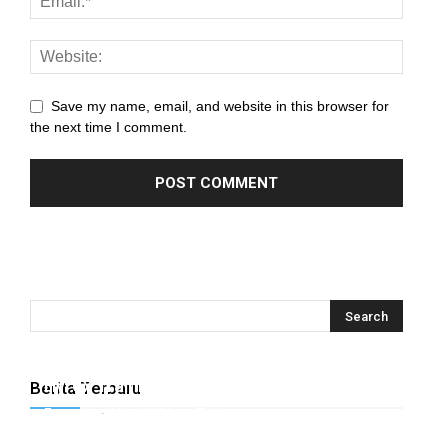
Save my name, email, and website in this browser for
the next time I comment.
Hyrox Training x Extracuriculer Exhabition
Berita Terbaru
Tugasku
-
31 July 2026
0