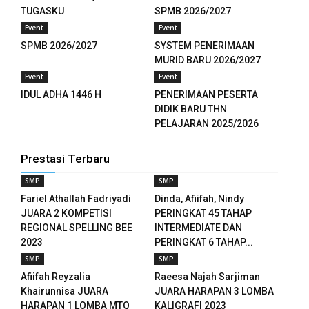
TUGASKU
SPMB 2026/2027
Event
Event
SPMB 2026/2027
SYSTEM PENERIMAAN
MURID BARU 2026/2027
Event
Event
IDUL ADHA 1446 H
PENERIMAAN PESERTA
DIDIK BARU THN
PELAJARAN 2025/2026
Prestasi Terbaru
loader
SMP
SMP
Fariel Athallah Fadriyadi
Dinda, Afiifah, Nindy
JUARA 2 KOMPETISI
PERINGKAT 45 TAHAP
REGIONAL SPELLING BEE
INTERMEDIATE DAN
2023
PERINGKAT 6 TAHAP...
SMP
SMP
Afiifah Reyzalia
Raeesa Najah Sarjiman
Khairunnisa JUARA
JUARA HARAPAN 3 LOMBA
HARAPAN 1 LOMBA MTQ
KALIGRAFI 2023