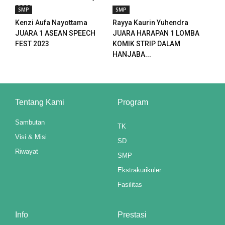
2023
SMP
SMP
Kenzi Aufa Nayottama
Rayya Kaurin Yuhendra
JUARA 1 ASEAN SPEECH
JUARA HARAPAN 1 LOMBA
FEST 2023
KOMIK STRIP DALAM
HANJABA...
Tentang Kami
Program
Sambutan
TK
Visi & Misi
SD
Riwayat
SMP
Ekstrakurikuler
Fasilitas
Info
Prestasi