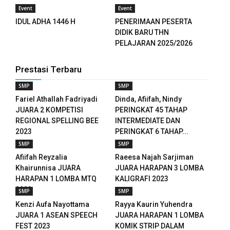
Event
Event
IDUL ADHA 1446 H
PENERIMAAN PESERTA
DIDIK BARU THN
PELAJARAN 2025/2026
Prestasi Terbaru
SMP
SMP
Fariel Athallah Fadriyadi
Dinda, Afiifah, Nindy
JUARA 2 KOMPETISI
PERINGKAT 45 TAHAP
REGIONAL SPELLING BEE
INTERMEDIATE DAN
2023
PERINGKAT 6 TAHAP...
SMP
SMP
Afiifah Reyzalia
Raeesa Najah Sarjiman
Khairunnisa JUARA
JUARA HARAPAN 3 LOMBA
HARAPAN 1 LOMBA MTQ
KALIGRAFI 2023
2023
SMP
SMP
Kenzi Aufa Nayottama
Rayya Kaurin Yuhendra
JUARA 1 ASEAN SPEECH
JUARA HARAPAN 1 LOMBA
FEST 2023
KOMIK STRIP DALAM