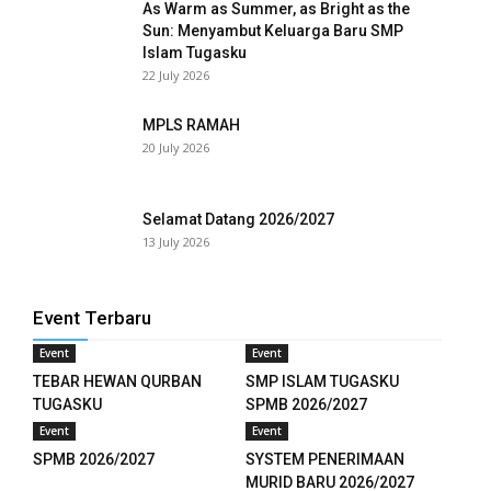
As Warm as Summer, as Bright as the
loader
Sun: Menyambut Keluarga Baru SMP
Islam Tugasku
22 July 2026
MPLS RAMAH
20 July 2026
Selamat Datang 2026/2027
13 July 2026
Event Terbaru
Event
Event
TEBAR HEWAN QURBAN
SMP ISLAM TUGASKU
TUGASKU
SPMB 2026/2027
Event
Event
SPMB 2026/2027
SYSTEM PENERIMAAN
MURID BARU 2026/2027