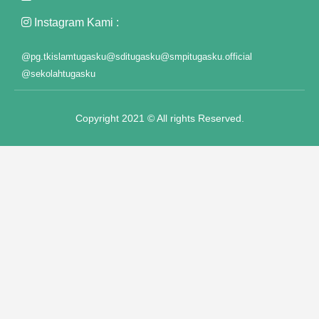
Instagram Kami :
@pg.tkislamtugasku
@sditugasku
@smpitugasku.official
@sekolahtugasku
Copyright 2021 © All rights Reserved.