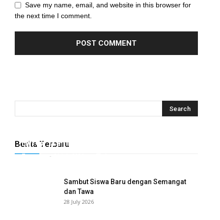
Save my name, email, and website in this browser for
the next time I comment.
Hyrox Training x Extracuriculer Exhabition
Berita Terbaru
Tugasku
-
31 July 2026
0
Sambut Siswa Baru dengan Semangat
dan Tawa
28 July 2026