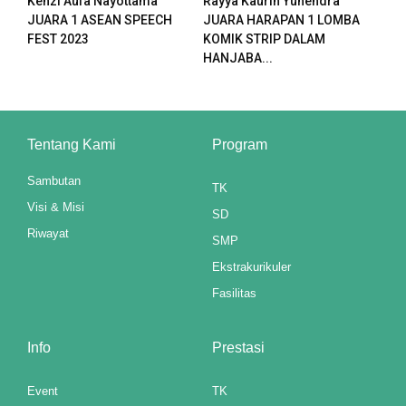
Kenzi Aufa Nayottama
Rayya Kaurin Yuhendra
l
JUARA 1 ASEAN SPEECH
JUARA HARAPAN 1 LOMBA
FEST 2023
KOMIK STRIP DALAM
l
HANJABA...
l
Tentang Kami
Program
Sambutan
TK
l
Visi & Misi
SD
Riwayat
l
SMP
Ekstrakurikuler
l
Fasilitas
l
Info
Prestasi
l
l
Event
TK