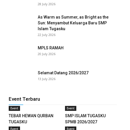
28 July 2026
l
As Warm as Summer, as Bright as the
l
Sun: Menyambut Keluarga Baru SMP
Islam Tugasku
l
22 July 2026
l
MPLS RAMAH
20 July 2026
l
l
Selamat Datang 2026/2027
13 July 2026
eri
Event Terbaru
l
Event
Event
TEBAR HEWAN QURBAN
SMP ISLAM TUGASKU
al
TUGASKU
SPMB 2026/2027
l
Event
Event