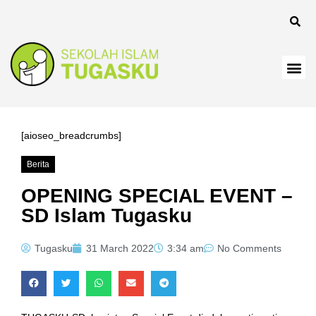
l
[aioseo_breadcrumbs]
Berita
l
OPENING SPECIAL EVENT –
SD Islam Tugasku
Tugasku
31 March 2022
3:34 am
No Comments