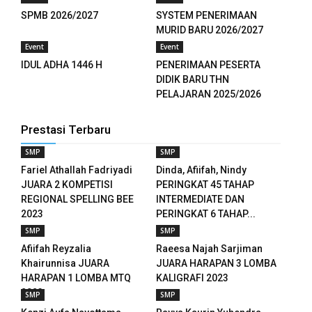
SPMB 2026/2027
SYSTEM PENERIMAAN
al
MURID BARU 2026/2027
Event
Event
l
IDUL ADHA 1446 H
PENERIMAAN PESERTA
DIDIK BARU THN
l
PELAJARAN 2025/2026
l
Prestasi Terbaru
l
SMP
SMP
Fariel Athallah Fadriyadi
Dinda, Afiifah, Nindy
l
JUARA 2 KOMPETISI
PERINGKAT 45 TAHAP
REGIONAL SPELLING BEE
INTERMEDIATE DAN
l
2023
PERINGKAT 6 TAHAP...
SMP
SMP
l
Afiifah Reyzalia
Raeesa Najah Sarjiman
l
Khairunnisa JUARA
JUARA HARAPAN 3 LOMBA
HARAPAN 1 LOMBA MTQ
KALIGRAFI 2023
l
2023
SMP
SMP