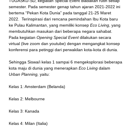
TUGASKU-SD, kegiatan Special Event diadakan rutin setiap
semester. Pada semester genap tahun ajaran 2021-2022 ini
bertema “Pekan Kota Dunia” pada tanggal 21-25 Maret
2022. Terinspirasi dari rencana pemindahan Ibu Kota baru
ke Pulau Kalimantan, yang memiliki konsep
Eco Living
, yang
membutuhkan masukan dari beberapa negara sahabat.
Pada kegiatan
Opening Special Event
dilakukan secara
virtual (live zoom dan youtube) dengan mengangkat konsep
konferensi para petinggi dari perwakilan kota-kota di dunia.
al
Sehingga Siswa/i kelas 1 sampai 6 mengeksplorasi beberapa
kota maju di dunia yang menerapkan
Eco Living
dalam
l
Urban Planning,
yaitu:
l
Kelas 1: Amsterdam (Belanda)
t
Kelas 2: Melbourne
l
Kelas 3: Kanada
Kelas 4: Milan (Italia)