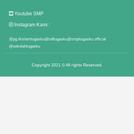
Youtube SMP
Instagram Kami :
@pg.tkislamtugasku
@sditugasku
@smpitugasku.official
@sekolahtugasku
su
Copyright 2021 © All rights Reserved.
yat