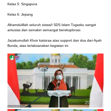
Kelas 5: Singapura
Kelas 6: Jepang
Alhamdulillah seluruh siswa/I SDS Islam Tugasku sangat
antusias dan semakin semangat bereksplorasi.
l
Jazakumullah Khoir katsiraa atas support dan doa dari Ayah
al
Bunda, atas terlaksanakan kegiatan ini.
l
l
l