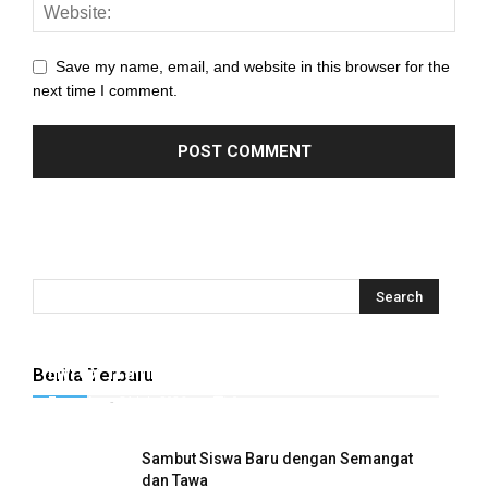
l
l
Save my name, email, and website in this browser for the
next time I comment.
l
l
l
l
l
l
Hyrox Training x Extracuriculer Exhabition
Berita Terbaru
l
Tugasku
-
31 July 2026
0
l
Sambut Siswa Baru dengan Semangat
l
dan Tawa