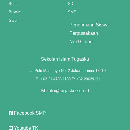
Berita
SD
l
Buletin
SMP
l
Galeri
Penerimaan Siswa
l
Perpustakaan
Next Cloud
Sekolah Islam Tugasku
Jl Pulo Mas Jaya No. 2 Jakarta Timur 13210
P: +62 21 4786 1130 F: +62 29629121
l
M: info@tugasku.sch.id
l
Facebook SMP
Youtube TK