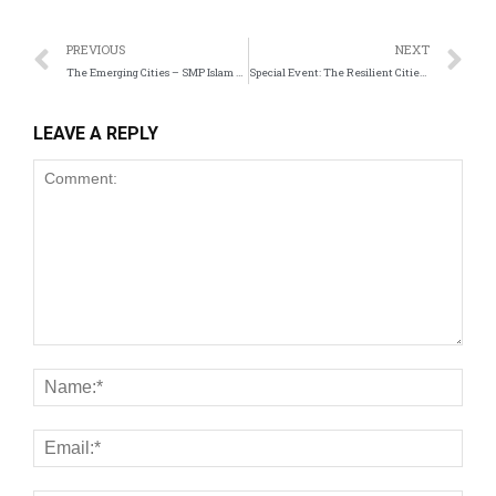
l
PREVIOUS
NEXT
The Emerging Cities – SMP Islam Tugasku
Special Event: The Resilient Cities – SMP Islam Tugasku
l
LEAVE A REPLY
l
l
l
l
l
l
l
l