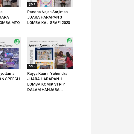
SMP
ia
Raeesa Najah Sarjiman
JUARA
JUARA HARAPAN 3
LOMBA MTQ
LOMBA KALIGRAFI 2023
SMP
ayottama
Rayya Kaurin Yuhendra
AN SPEECH
JUARA HARAPAN 1
LOMBA KOMIK STRIP
DALAM HANJABA...