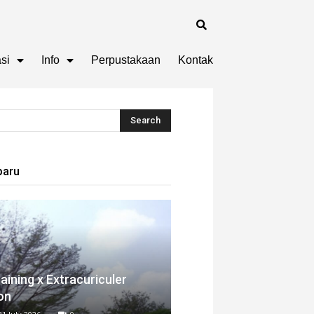
si
Info
Perpustakaan
Kontak
baru
aining x Extracuriculer
on