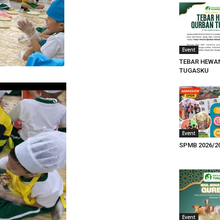
Event
TEBAR HEWA
TUGASKU
Event
SPMB 2026/2
Event