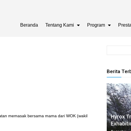
Beranda
Tentang Kami
Program
Presta
Berita Ter
Hyrox Tr
giatan memasak bersama mama dari WOK (wakil
Exhabiti