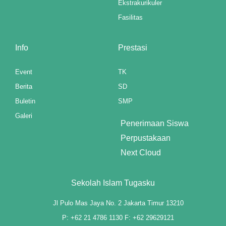
Ekstrakurikuler
nel
Fasilitas
Info
Prestasi
nel
nel
Event
TK
Berita
SD
nel
Buletin
SMP
nel
Galeri
Penerimaan Siswa
nel
Perpustakaan
Next Cloud
nel
nel
Sekolah Islam Tugasku
nel
Jl Pulo Mas Jaya No. 2 Jakarta Timur 13210
nel
P: +62 21 4786 1130 F: +62 29629121