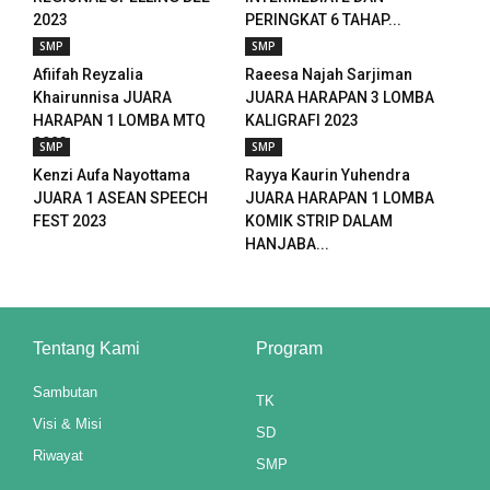
2023
PERINGKAT 6 TAHAP...
nel
SMP
SMP
Afiifah Reyzalia
Raeesa Najah Sarjiman
nel
Khairunnisa JUARA
JUARA HARAPAN 3 LOMBA
HARAPAN 1 LOMBA MTQ
KALIGRAFI 2023
nel
2023
SMP
SMP
Kenzi Aufa Nayottama
Rayya Kaurin Yuhendra
nel
JUARA 1 ASEAN SPEECH
JUARA HARAPAN 1 LOMBA
FEST 2023
KOMIK STRIP DALAM
nel
HANJABA...
nel
nel
Tentang Kami
Program
nel
Sambutan
TK
nel
Visi & Misi
SD
Riwayat
SMP