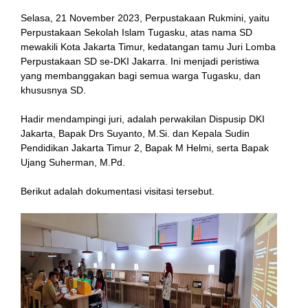
Selasa, 21 November 2023, Perpustakaan Rukmini, yaitu
Perpustakaan Sekolah Islam Tugasku, atas nama SD
nk
mewakili Kota Jakarta Timur, kedatangan tamu Juri Lomba
Perpustakaan SD se-DKI Jakarra. Ini menjadi peristiwa
yang membanggakan bagi semua warga Tugasku, dan
khususnya SD.
Hadir mendampingi juri, adalah perwakilan Dispusip DKI
ın al
Jakarta, Bapak Drs Suyanto, M.Si. dan Kepala Sudin
Pendidikan Jakarta Timur 2, Bapak M Helmi, serta Bapak
nel
Ujang Suherman, M.Pd.
nel
Berikut adalah dokumentasi visitasi tersebut.
cort
nel