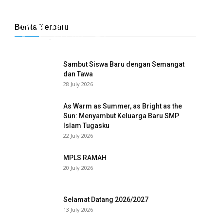
nel
Hyrox Training x Extracuriculer Exhabition
nel
Berita Terbaru
Tugasku
-
31 July 2026
0
nel
Sambut Siswa Baru dengan Semangat
nel
dan Tawa
28 July 2026
nel
As Warm as Summer, as Bright as the
nel
Sun: Menyambut Keluarga Baru SMP
Islam Tugasku
nel
22 July 2026
nel
MPLS RAMAH
20 July 2026
nel
nel
Selamat Datang 2026/2027
nel
13 July 2026