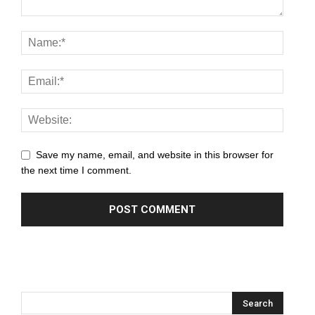
nel
nel
nel
nel
nel
Save my name, email, and website in this browser for
the next time I comment.
nel
nel
nel
nel
nel