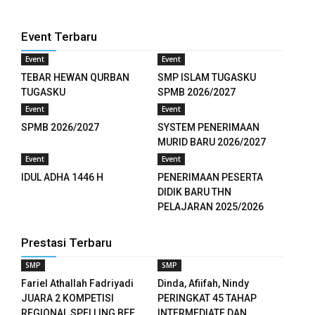
nel
Event Terbaru
nel
Event
Event
nel
TEBAR HEWAN QURBAN
SMP ISLAM TUGASKU
TUGASKU
SPMB 2026/2027
nel
Event
Event
SPMB 2026/2027
SYSTEM PENERIMAAN
MURID BARU 2026/2027
Event
Event
etleri
IDUL ADHA 1446 H
PENERIMAAN PESERTA
DIDIK BARU THN
ın al
PELAJARAN 2025/2026
nel
Prestasi Terbaru
ın al
SMP
SMP
nel
Fariel Athallah Fadriyadi
Dinda, Afiifah, Nindy
JUARA 2 KOMPETISI
PERINGKAT 45 TAHAP
nel
REGIONAL SPELLING BEE
INTERMEDIATE DAN