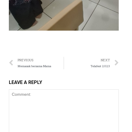
nel
nel
nel
nel
nel
PREVIOUS
NEXT
Memasak bersama Mama
Telafest 2023
nel
nel
LEAVE A REPLY
nel
nel
nel
nel