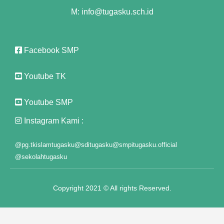
M: info@tugasku.sch.id
"
Facebook SMP
nel
Youtube TK
nel
Youtube SMP
iş
Instagram Kami :
@pg.tkislamtugasku
@sditugasku
@smpitugasku.official
@sekolahtugasku
Copyright 2021 © All rights Reserved.