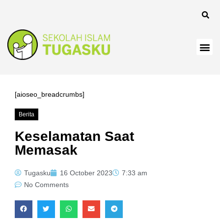
anel
[aioseo_breadcrumbs]
Berita
anel
Keselamatan Saat
Memasak
Tugasku
16 October 2023
7:33 am
No Comments