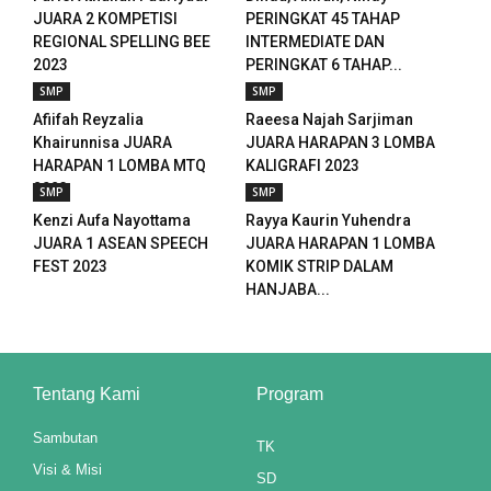
JUARA 2 KOMPETISI
PERINGKAT 45 TAHAP
anel
REGIONAL SPELLING BEE
INTERMEDIATE DAN
2023
PERINGKAT 6 TAHAP...
anel
SMP
SMP
anel
Afiifah Reyzalia
Raeesa Najah Sarjiman
Khairunnisa JUARA
JUARA HARAPAN 3 LOMBA
anel
HARAPAN 1 LOMBA MTQ
KALIGRAFI 2023
2023
SMP
SMP
Kenzi Aufa Nayottama
Rayya Kaurin Yuhendra
JUARA 1 ASEAN SPEECH
JUARA HARAPAN 1 LOMBA
ketleri
FEST 2023
KOMIK STRIP DALAM
HANJABA...
tın al
anel
Tentang Kami
Program
tın al
Sambutan
anel
TK
Visi & Misi
SD
anel