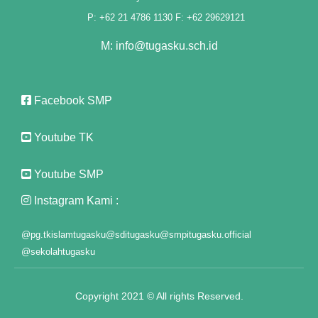
anel
P: +62 21 4786 1130 F: +62 29629121
t
M: info@tugasku.sch.id
anel
anel
Facebook SMP
anel
Youtube TK
anel
Youtube SMP
anel
Instagram Kami :
anel
@pg.tkislamtugasku
@sditugasku
@smpitugasku.official
anel
@sekolahtugasku
anel
Copyright 2021 © All rights Reserved.
anel