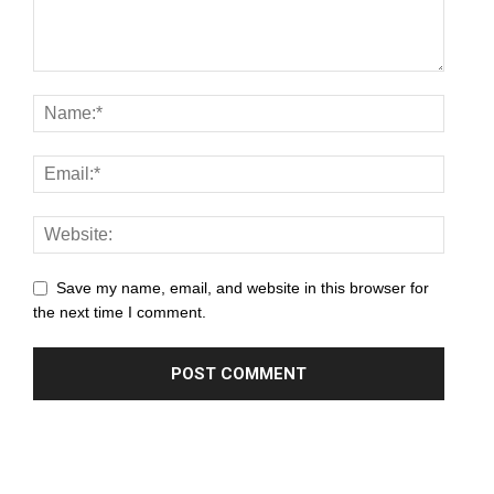
anel
anel
anel
anel
anel
anel
Save my name, email, and website in this browser for
anel
the next time I comment.
anel
anel
anel
anel