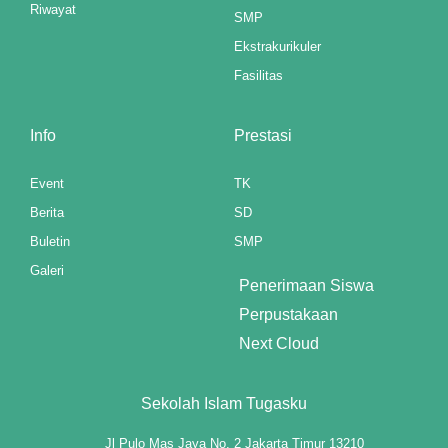
Riwayat
SMP
anel
Ekstrakurikuler
Fasilitas
anel
anel
Info
Prestasi
anel
Event
TK
anel
Berita
SD
Buletin
SMP
anel
Galeri
Penerimaan Siswa
anel
Perpustakaan
anel
Next Cloud
anel
Sekolah Islam Tugasku
Jl Pulo Mas Jaya No. 2 Jakarta Timur 13210