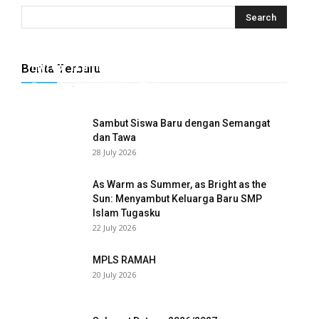
anel
anel
Hyrox Training x Extracuriculer Exhabition
Berita Terbaru
Tugasku
-
31 July 2026
0
anel
anel
Sambut Siswa Baru dengan Semangat
dan Tawa
anel
28 July 2026
anel
As Warm as Summer, as Bright as the
Sun: Menyambut Keluarga Baru SMP
anel
Islam Tugasku
22 July 2026
anel
MPLS RAMAH
anel
20 July 2026
anel