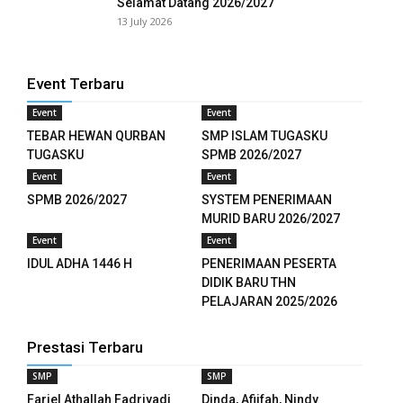
Selamat Datang 2026/2027
anel
13 July 2026
anel
Event Terbaru
anel
Event
Event
anel
TEBAR HEWAN QURBAN
SMP ISLAM TUGASKU
TUGASKU
SPMB 2026/2027
anel
Event
Event
anel
SPMB 2026/2027
SYSTEM PENERIMAAN
MURID BARU 2026/2027
anel
Event
Event
IDUL ADHA 1446 H
PENERIMAAN PESERTA
anel
DIDIK BARU THN
PELAJARAN 2025/2026
anel
Prestasi Terbaru
anel
SMP
SMP
anel
Fariel Athallah Fadriyadi
Dinda, Afiifah, Nindy