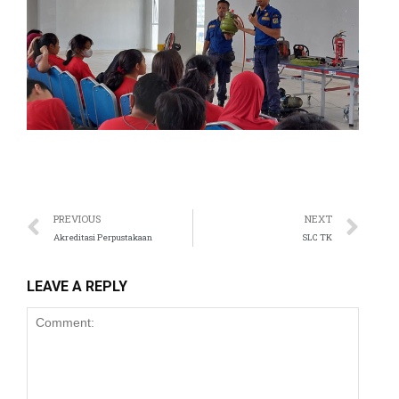
anel
anel
anel
anel
anel
anel
PREVIOUS
NEXT
anel
Akreditasi Perpustakaan
SLC TK
anel
LEAVE A REPLY
anel
anel
anel