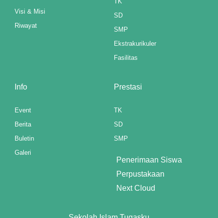
TK
nel
Visi & Misi
SD
nel
Riwayat
SMP
Ekstrakurikuler
Fasilitas
anel
t
Info
Prestasi
anel
Event
TK
Berita
SD
anel
Buletin
SMP
anel
Galeri
Penerimaan Siswa
anel
Perpustakaan
Next Cloud
anel
anel
Sekolah Islam Tugasku