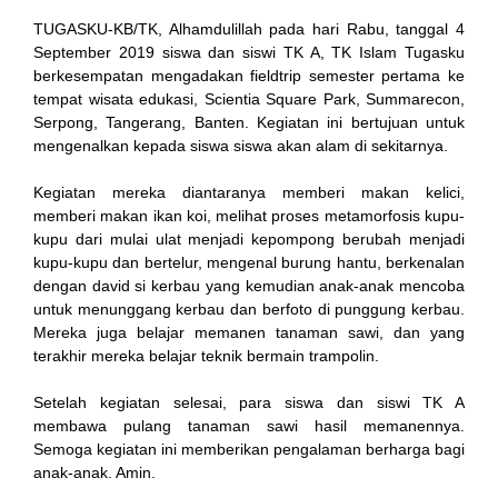
TUGASKU-KB/TK, Alhamdulillah pada hari Rabu, tanggal 4
September 2019 siswa dan siswi TK A, TK Islam Tugasku
nk
berkesempatan mengadakan fieldtrip semester pertama ke
tempat wisata edukasi, Scientia Square Park, Summarecon,
Serpong, Tangerang, Banten. Kegiatan ini bertujuan untuk
mengenalkan kepada siswa siswa akan alam di sekitarnya.
Kegiatan mereka diantaranya memberi makan kelici,
ın al
memberi makan ikan koi, melihat proses metamorfosis kupu-
kupu dari mulai ulat menjadi kepompong berubah menjadi
anel
kupu-kupu dan bertelur, mengenal burung hantu, berkenalan
dengan david si kerbau yang kemudian anak-anak mencoba
anel
untuk menunggang kerbau dan berfoto di punggung kerbau.
Mereka juga belajar memanen tanaman sawi, dan yang
cort
terakhir mereka belajar teknik bermain trampolin.
anel
Setelah kegiatan selesai, para siswa dan siswi TK A
membawa pulang tanaman sawi hasil memanennya.
Semoga kegiatan ini memberikan pengalaman berharga bagi
anak-anak. Amin.