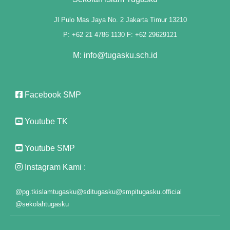
anel
Jl Pulo Mas Jaya No. 2 Jakarta Timur 13210
anel
P: +62 21 4786 1130 F: +62 29629121
M: info@tugasku.sch.id
nel
"
Facebook SMP
Youtube TK
nel
Youtube SMP
nel
Instagram Kami :
iş
@pg.tkislamtugasku
@sditugasku
@smpitugasku.official
@sekolahtugasku