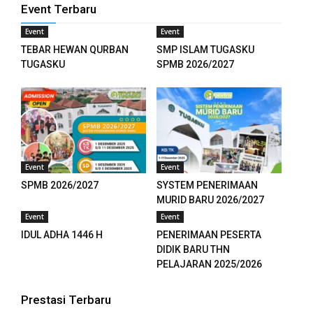
Event Terbaru
nel
Event
Event
nel
TEBAR HEWAN QURBAN
SMP ISLAM TUGASKU
TUGASKU
SPMB 2026/2027
nel
nel
nel
nel
Event
Event
SPMB 2026/2027
SYSTEM PENERIMAAN
MURID BARU 2026/2027
Event
Event
ketleri
IDUL ADHA 1446 H
PENERIMAAN PESERTA
DIDIK BARU THN
nel
PELAJARAN 2025/2026
ın al
Prestasi Terbaru
nel