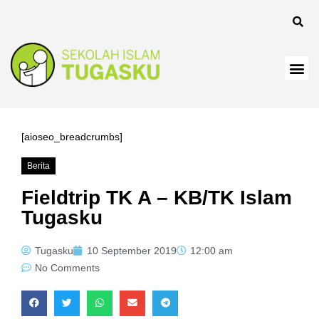
nel
[aioseo_breadcrumbs]
Berita
anel
Fieldtrip TK A – KB/TK Islam
Tugasku
Tugasku
10 September 2019
12:00 am
No Comments