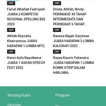
SMP
SMP
ın al
Fariel Athallah Fadriyadi
Dinda, Afiifah, Nindy
JUARA 2 KOMPETISI
PERINGKAT 45 TAHAP
nel
REGIONAL SPELLING BEE
INTERMEDIATE DAN
2023
PERINGKAT 6 TAHAP...
nel
SMP
SMP
Afiifah Reyzalia
Raeesa Najah Sarjiman
nel
Khairunnisa JUARA
JUARA HARAPAN 3 LOMBA
HARAPAN 1 LOMBA MTQ
KALIGRAFI 2023
nel
2023
SMP
SMP
Kenzi Aufa Nayottama
Rayya Kaurin Yuhendra
nel
JUARA 1 ASEAN SPEECH
JUARA HARAPAN 1 LOMBA
FEST 2023
KOMIK STRIP DALAM
nel
HANJABA...
nel
nel
Tentang Kami
Program
nel
Sambutan