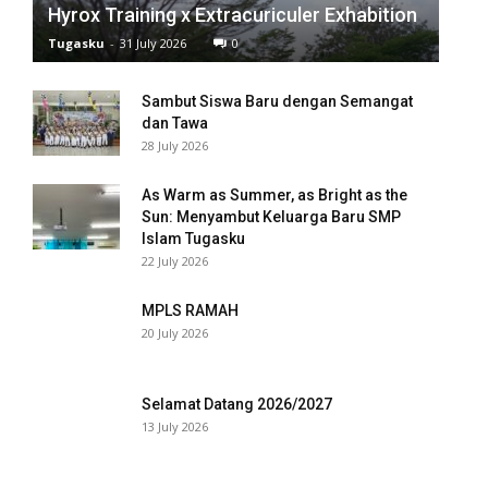
nel
Hyrox Training x Extracuriculer Exhabition
Tugasku
-
31 July 2026
0
nel
Sambut Siswa Baru dengan Semangat
nel
dan Tawa
28 July 2026
nel
nel
As Warm as Summer, as Bright as the
Sun: Menyambut Keluarga Baru SMP
Islam Tugasku
nel
22 July 2026
nel
MPLS RAMAH
nel
20 July 2026
nel
Selamat Datang 2026/2027
nel
13 July 2026
nel