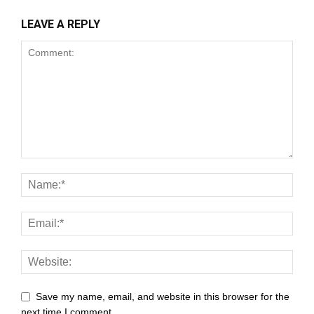
nel
LEAVE A REPLY
nel
nel
nel
nel
nel
nel
nel
nel
nel
Save my name, email, and website in this browser for the
nel
next time I comment.