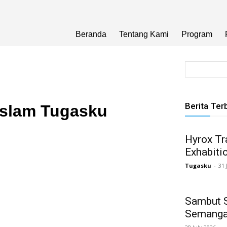
Beranda
Tentang Kami
Program
Berita Ter
 Islam Tugasku
Hyrox Tra
Exhabiti
Tugasku
-
31 
Sambut 
Semanga