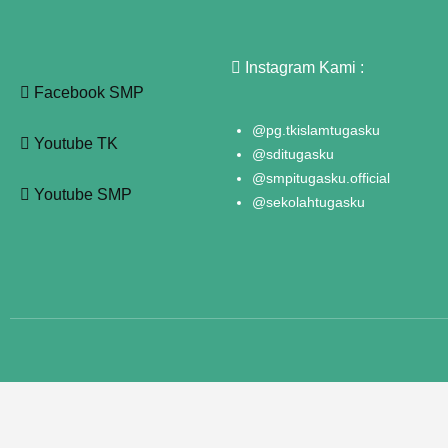
Instagram Kami :
Facebook SMP
@pg.tkislamtugasku
Youtube TK
@sditugasku
@smpitugasku.official
Youtube SMP
@sekolahtugasku