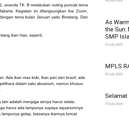
28 July 2026
21, ananda TK B melakukan outing puncak tema
akarta. Kegiatan ini dilangsungkan live Zoom,
i dengan tema bulan Januari yaitu Binatang. Dan
As Warm 
the Sun:
ntang ikan hias, seperti;
SMP Isl
22 July 2026
MPLS 
20 July 2026
. Ada ikan mas koki, ikan pari dari brazil, ada
 dipelihara dalam satu akuarium, namun khusus
.
Selamat
a lain adalah menjaga airnya harus selalu
13 July 2026
 juga harus ada lampunya supaya aquariumnya
a lampunya gelap, biasanya ikannya loncat