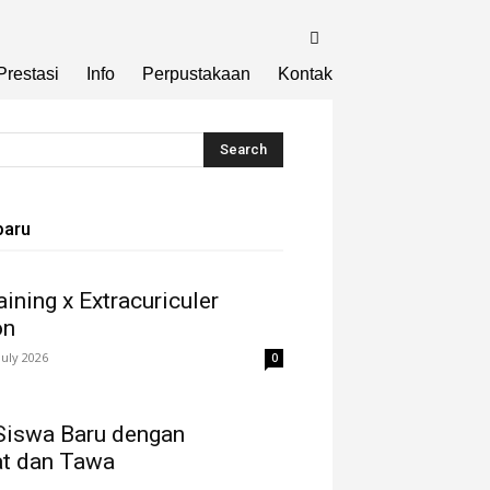
Prestasi
Info
Perpustakaan
Kontak
baru
ining x Extracuriculer
on
July 2026
0
Siswa Baru dengan
t dan Tawa