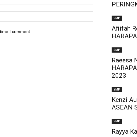
PERINGK
SMP
Afiifah 
 time I comment.
HARAPA
SMP
Raeesa 
HARAPA
2023
SMP
Kenzi A
ASEAN 
SMP
Rayya K