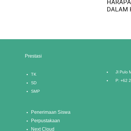
HARAPA
DALAM 
Prestasi
Jl Pulo
TK
P: +62 
SD
SMP
Penerimaan Siswa
Perpustakaan
Next Cloud