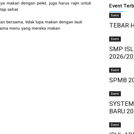
ya makan dengan pelet, juga harus rajin untuk
Event Ter
tap sehat.
Event
kan bersama, tidak lupa makan dengan lauk
TEBAR 
n nama menu yang mereka makan.
Event
SMP IS
2026/20
Event
SPMB 2
Event
SYSTEM
BARU 20
Event