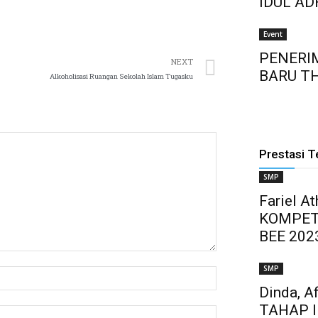
IDUL AD
Event
PENERI
NEXT
BARU T
Alkoholisasi Ruangan Sekolah Islam Tugasku
Prestasi T
SMP
Fariel A
KOMPET
BEE 202
SMP
Dinda, A
TAHAP 