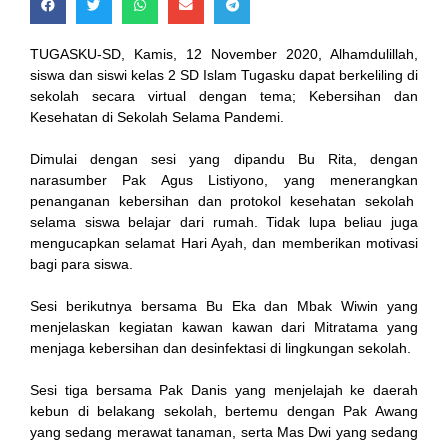
TUGASKU-SD, Kamis, 12 November 2020, Alhamdulillah,
siswa dan siswi kelas 2 SD Islam Tugasku dapat berkeliling di
sekolah secara virtual dengan tema; Kebersihan dan
Kesehatan di Sekolah Selama Pandemi.
Dimulai dengan sesi yang dipandu Bu Rita, dengan
narasumber Pak Agus Listiyono, yang menerangkan
n al
penanganan kebersihan dan protokol kesehatan sekolah
selama siswa belajar dari rumah. Tidak lupa beliau juga
el
mengucapkan selamat Hari Ayah, dan memberikan motivasi
bagi para siswa.
el
Sesi berikutnya bersama Bu Eka dan Mbak Wiwin yang
rt
menjelaskan kegiatan kawan kawan dari Mitratama yang
menjaga kebersihan dan desinfektasi di lingkungan sekolah.
el
Sesi tiga bersama Pak Danis yang menjelajah ke daerah
kebun di belakang sekolah, bertemu dengan Pak Awang
yang sedang merawat tanaman, serta Mas Dwi yang sedang