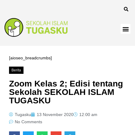
el
[aioseo_breadcrumbs]
Berita
el
Zoom Kelas 2; Edisi tentang
Sekolah SEKOLAH ISLAM
TUGASKU
Tugasku
13 November 2020
12:00 am
No Comments