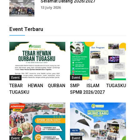
Selamat Datang 2026/2027
el
13 July 2026
el
Event Terbaru
el
el
el
el
Event
Event
el
TEBAR HEWAN QURBAN
SMP ISLAM TUGASKU
TUGASKU
SPMB 2026/2027
el
el
el
el
Event
Event