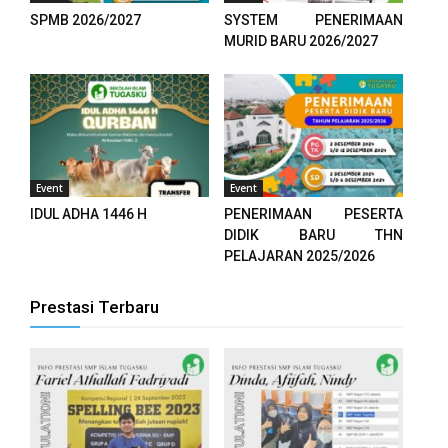
SPMB 2026/2027
SYSTEM PENERIMAAN
el
MURID BARU 2026/2027
el
el
el
Event
Event
IDUL ADHA 1446 H
PENERIMAAN PESERTA
tleri
DIDIK BARU THN
PELAJARAN 2025/2026
n al
Prestasi Terbaru
el
n al
el
el