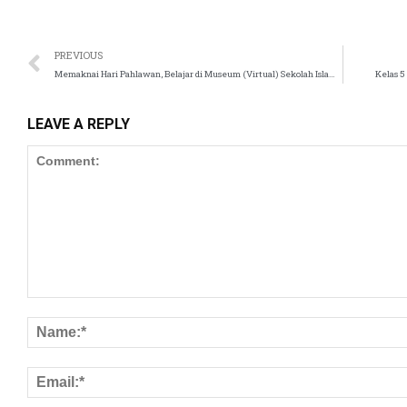
el
el
PREVIOUS
Memaknai Hari Pahlawan, Belajar di Museum (Virtual) Sekolah Islam Tugasku
Kelas 5
el
LEAVE A REPLY
el
el
el
el
el
el
el
el