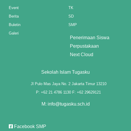
Event
TK
Berita
SD
Buletin
SMP
Galeri
Penerimaan Siswa
el
Perpustakaan
Next Cloud
el
Sekolah Islam Tugasku
Jl Pulo Mas Jaya No. 2 Jakarta Timur 13210
P: +62 21 4786 1130 F: +62 29629121
M: info@tugasku.sch.id
Facebook SMP