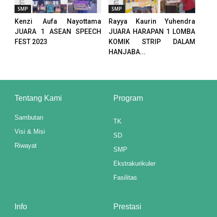
el
SMP
SMP
Kenzi Aufa Nayottama
Rayya Kaurin Yuhendra
JUARA 1 ASEAN SPEECH
JUARA HARAPAN 1 LOMBA
FEST 2023
KOMIK STRIP DALAM
el
HANJABA...
el
el
Tentang Kami
Program
el
Sambutan
TK
el
Visi & Misi
SD
Riwayat
el
SMP
Ekstrakurikuler
el
Fasilitas
el
Info
Prestasi
el