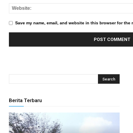
el
el
Save my name, email, and website in this browser for the 
el
el
el
el
el
el
Berita Terbaru
el
el
el