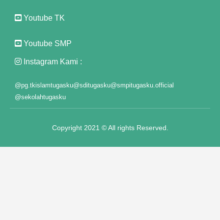
Youtube TK
usu
Youtube SMP
Instagram Kami :
iyat
@pg.tkislamtugasku
@sditugasku
@smpitugasku.official
@sekolahtugasku
Copyright 2021 © All rights Reserved.
usu
usu