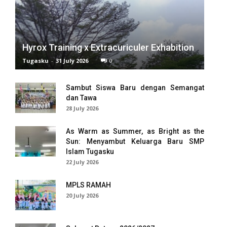
el
el
Hyrox Training x Extracuriculer Exhabition
Tugasku
-
31 July 2026
0
el
el
Sambut Siswa Baru dengan Semangat
dan Tawa
el
28 July 2026
el
As Warm as Summer, as Bright as the
Sun: Menyambut Keluarga Baru SMP
el
Islam Tugasku
22 July 2026
el
MPLS RAMAH
el
20 July 2026
el