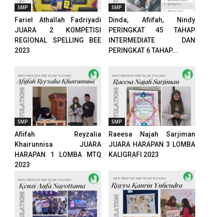
SMP
SMP
el
Fariel Athallah Fadriyadi
Dinda, Afiifah, Nindy
JUARA 2 KOMPETISI
PERINGKAT 45 TAHAP
el
REGIONAL SPELLING BEE
INTERMEDIATE DAN
2023
PERINGKAT 6 TAHAP...
el
el
el
el
SMP
SMP
Afiifah Reyzalia
Raeesa Najah Sarjiman
el
Khairunnisa JUARA
JUARA HARAPAN 3 LOMBA
HARAPAN 1 LOMBA MTQ
KALIGRAFI 2023
el
2023
el