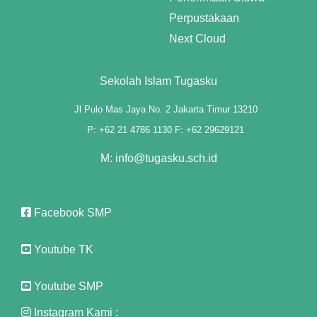
anel
Perpustakaan
t
Next Cloud
anel
Sekolah Islam Tugasku
anel
Jl Pulo Mas Jaya No. 2 Jakarta Timur 13210
anel
P: +62 21 4786 1130 F: +62 29629121
anel
M: info@tugasku.sch.id
anel
Facebook SMP
anel
anel
Youtube TK
anel
Youtube SMP
nel
Instagram Kami :