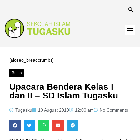
nel
[aioseo_breadcrumbs]
Berita
anel
Upacara Bendera Kelas I
dan II – SD Islam Tugasku
Tugasku
19 August 2019
12:00 am
No Comments