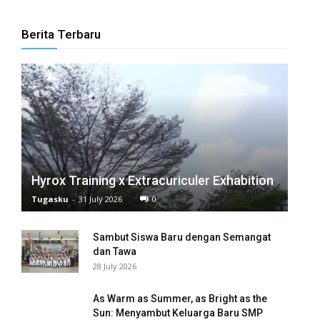
nel
Berita Terbaru
nel
nel
nel
nel
nel
Hyrox Training x Extracuriculer Exhabition
Tugasku
-
31 July 2026
0
nel
Sambut Siswa Baru dengan Semangat
nel
dan Tawa
28 July 2026
nel
nel
As Warm as Summer, as Bright as the
Sun: Menyambut Keluarga Baru SMP