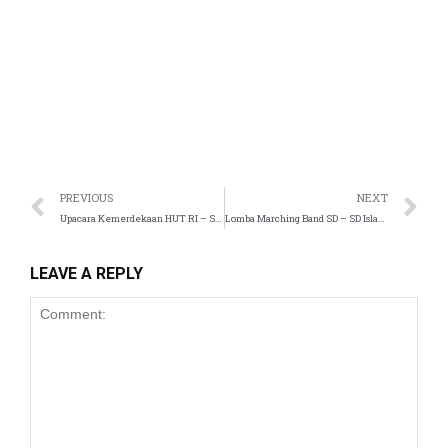
nel
nel
nel
nel
nel
PREVIOUS
NEXT
Upacara Kemerdekaan HUT RI – Sekolah Islam Tugasku
Lomba Marching Band SD – SD Islam Tugasku
nel
nel
LEAVE A REPLY
nel
nel
nel
nel