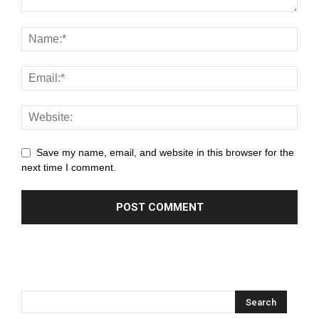
nel
nel
nel
nel
nel
Save my name, email, and website in this browser for the
nel
next time I comment.
nel
nel
nel
nel
nel