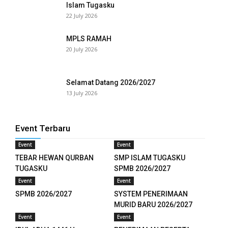
Islam Tugasku
nel
22 July 2026
nel
MPLS RAMAH
nel
20 July 2026
nel
Selamat Datang 2026/2027
nel
13 July 2026
nel
Event Terbaru
nel
Event
Event
nel
TEBAR HEWAN QURBAN
SMP ISLAM TUGASKU
TUGASKU
SPMB 2026/2027
nel
Event
Event
SPMB 2026/2027
SYSTEM PENERIMAAN
nel
MURID BARU 2026/2027
Event
Event
nel