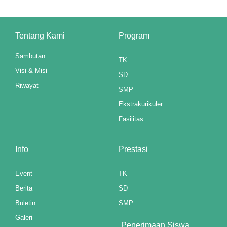
nel
Tentang Kami
Program
nel
Sambutan
TK
nel
Visi & Misi
SD
nel
Riwayat
SMP
Ekstrakurikuler
nel
Fasilitas
nel
nel
Info
Prestasi
nel
Event
TK
Berita
SD
nel
Buletin
SMP
Galeri
Penerimaan Siswa