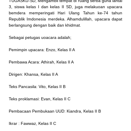
TUGASKU-SD, Mengambil tempat di ruang serba guna lantai
3, siswa kelas I dan kelas II SD, juga melakuoan upacara
bemdera memperingati Hari Ulang Tahun ke-74 tahun
Republik Imdonesia merdeka. Alhamdulillah, upacara dapat
nk
berlangsung dengan baik dan khidmat.
Sebagai petugas uoacara adalah;
Pemimpin upacara: Enzo, Kelas II A
ın al
Pembawa Acara: Athirah, Kelas II A
anel
Dirigen: Khansa, Kelas II A
anel
Teks Pancasila: Vito, Kelas II B
cort
Teks proklamasi: Evan, Kelas II C
anel
Pembacaan Pembukaan UUD: Kiandra, Kelas II B
Ikrar : Fawwaz, Kelas II C