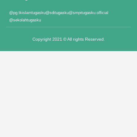
"
@pg.tkislamtugasku
@sditugasku
@smpitugasku.official
@sekolahtugasku
Copyright 2021 © All rights Reserved.
nel
nel
iş