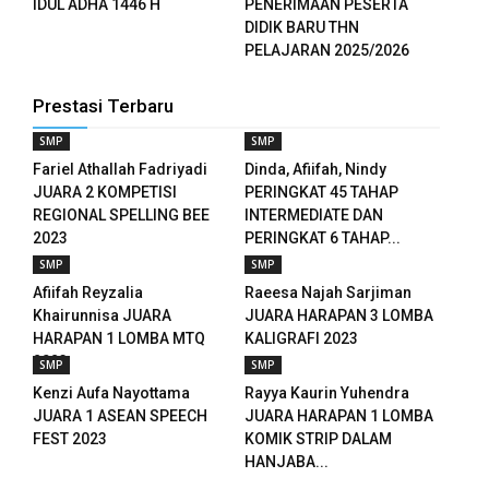
IDUL ADHA 1446 H
PENERIMAAN PESERTA
nel
DIDIK BARU THN
PELAJARAN 2025/2026
nel
Prestasi Terbaru
nel
SMP
SMP
nel
Fariel Athallah Fadriyadi
Dinda, Afiifah, Nindy
JUARA 2 KOMPETISI
PERINGKAT 45 TAHAP
REGIONAL SPELLING BEE
INTERMEDIATE DAN
2023
PERINGKAT 6 TAHAP...
ketleri
SMP
SMP
Afiifah Reyzalia
Raeesa Najah Sarjiman
ın al
Khairunnisa JUARA
JUARA HARAPAN 3 LOMBA
HARAPAN 1 LOMBA MTQ
KALIGRAFI 2023
nel
2023
SMP
SMP
Kenzi Aufa Nayottama
Rayya Kaurin Yuhendra
ın al
JUARA 1 ASEAN SPEECH
JUARA HARAPAN 1 LOMBA
FEST 2023
KOMIK STRIP DALAM
nel
HANJABA...
nel