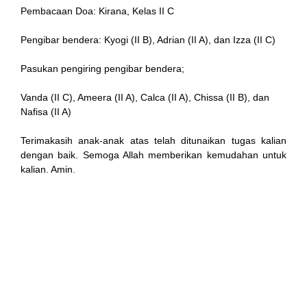
Pembacaan Doa: Kirana, Kelas II C
nel
Pengibar bendera: Kyogi (II B), Adrian (II A), dan Izza (II C)
ın al
Pasukan pengiring pengibar bendera;
Vanda (II C), Ameera (II A), Calca (II A), Chissa (II B), dan
Nafisa (II A)
anel
Terimakasih anak-anak atas telah ditunaikan tugas kalian
dengan baik. Semoga Allah memberikan kemudahan untuk
kalian. Amin.
nel
nel
nel